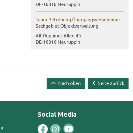
DE-​16816 Neu­rup­pin
Team Be­treu­ung Über­gangs­wohn­hei­me
Sach­ge­biet Ob­jekt­ver­wal­tung
Alt Rup­pi­ner Allee 43
DE-​16816 Neu­rup­pin
Nach oben
Seite zurück
Social Media
hr