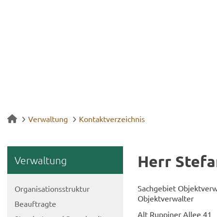
Verwaltung
Kontaktverzeichnis
Herr Ste­fa
Ver­wal­tung
Sach­ge­biet Ob­jekt­ver­
Or­ga­ni­sa­ti­ons­struk­tur
Ob­jekt­ver­wal­ter
Be­auf­trag­te
Alt Rup­pi­ner Allee 41