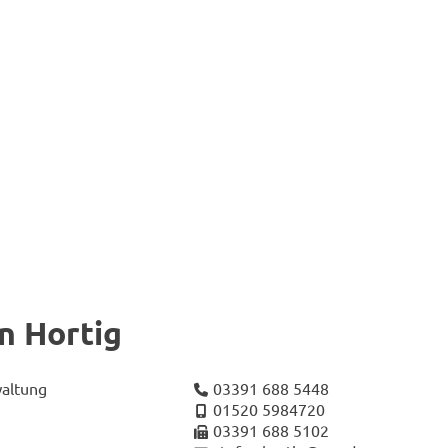
n Hor­tig
wal­tung
03391 688 5448
01520 5984720
03391 688 5102