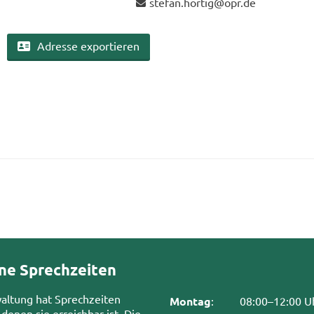
ste­fan.hor­tig@opr.de
Adres­se ex­por­tie­ren
ne Sprechzeiten
waltung hat Sprechzeiten
Montag
:
08:00–12:00 U
 denen sie erreichbar ist. Die