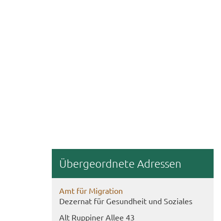
Über­ge­ord­ne­te Adres­sen
Amt für Mi­gra­ti­on
De­zer­nat für Ge­sund­heit und So­zia­les
Alt Rup­pi­ner Allee 43