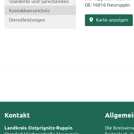
Stand­or­te und Sprech­zei­ten
DE-​16816 Neu­rup­pin
Kon­takt­ver­zeich­nis
Dienst­leis­tun­gen
Karte an­zei­gen
Kontakt
Allgemei
Landkreis Ostprignitz-Ruppin
Die Kreisver
Standort Virchowstraße Neuruppin
festgelegt, in