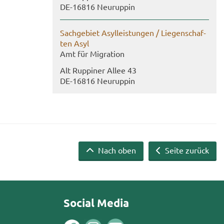
DE-​16816 Neu­rup­pin
Sach­ge­biet Asyl­leis­tun­gen / Lie­gen­schaf­
ten Asyl
Amt für Mi­gra­ti­on
Alt Rup­pi­ner Allee 43
DE-​16816 Neu­rup­pin
Nach oben
Seite zurück
Social Media