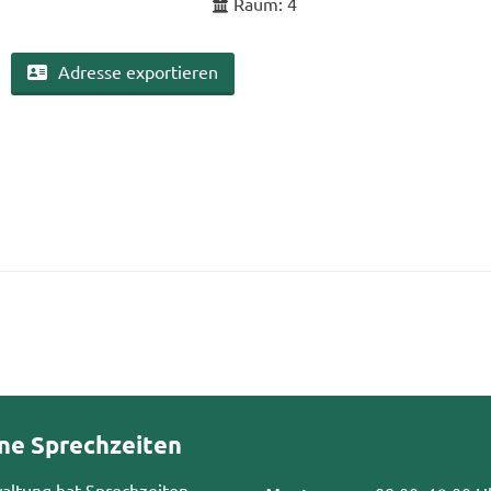
Raum: 4
Adres­se ex­por­tie­ren
ne Sprechzeiten
waltung hat Sprechzeiten