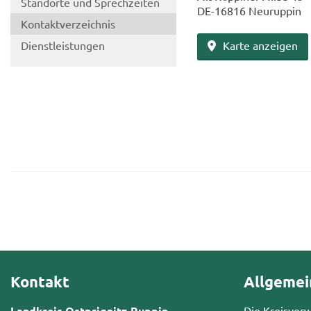
Stand­or­te und Sprech­zei­ten
DE-​16816 Neu­rup­pin
Kon­takt­ver­zeich­nis
Dienst­leis­tun­gen
Karte an­zei­gen
Kontakt
Allgemei
Landkreis Ostprignitz-Ruppin
Die Kreisver