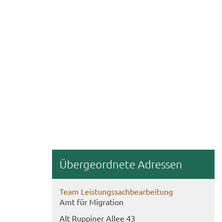
Über­ge­ord­ne­te Adres­sen
Team Leis­tungs­sach­be­ar­bei­tung
Amt für Mi­gra­ti­on
Alt Rup­pi­ner Allee 43