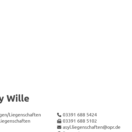
y Wille
­gen/Lie­gen­schaf­ten
03391 688 5424
Lie­gen­schaf­ten
03391 688 5102
asyl.lie­gen­schaf­ten@opr.de