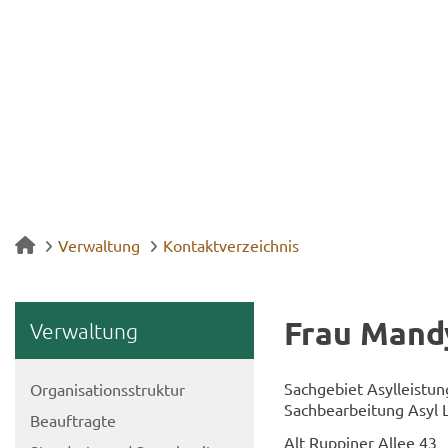
Verwaltung
Kontaktverzeichnis
Frau Mand
Ver­wal­tung
Sach­ge­biet Asyl­leis­tun
Or­ga­ni­sa­ti­ons­struk­tur
Sach­be­ar­bei­tung Asyl 
Be­auf­trag­te
Alt Rup­pi­ner Allee 43