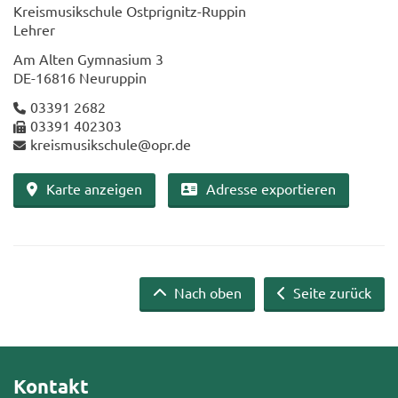
Kreis­mu­sik­schu­le Ostprignitz-​Ruppin
Leh­rer
Am Alten Gym­na­si­um 3
DE-​16816 Neu­rup­pin
03391 2682
03391 402303
kreis­mu­sik­schu­le@opr.de
Karte an­zei­gen
Adres­se ex­por­tie­ren
Nach oben
Seite zurück
Kontakt