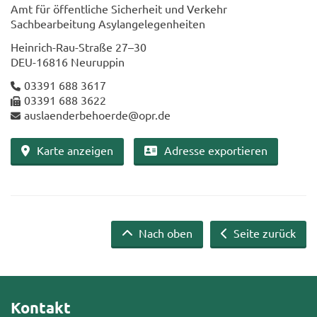
Amt für öf­fent­li­che Si­cher­heit und Ver­kehr
Sach­be­ar­bei­tung Asyl­an­ge­le­gen­hei­ten
Heinrich-​​Rau-​Straße 27–30
DEU-​16816 Neu­rup­pin
03391 688 3617
03391 688 3622
aus­la­en­der­be­ho­er­de@opr.de
Karte an­zei­gen
Adres­se ex­por­tie­ren
Nach oben
Seite zurück
Kontakt