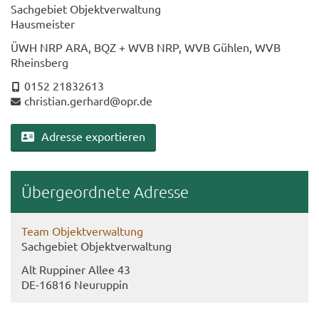
Sach­ge­biet Ob­jekt­ver­wal­tung
Haus­meis­ter
ÜWH NRP ARA, BQZ + WVB NRP, WVB Güh­len, WVB
Rheins­berg
0152 21832613
chris­ti­an.ger­hard@opr.de
Adres­se ex­por­tie­ren
Über­ge­ord­ne­te Adres­se
Team Ob­jekt­ver­wal­tung
Sach­ge­biet Ob­jekt­ver­wal­tung
Alt Rup­pi­ner Allee 43
DE-​16816 Neu­rup­pin