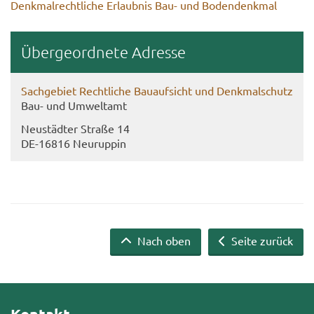
Denk­mal­recht­li­che Er­laub­nis Bau- und Bo­den­denk­mal
Über­ge­ord­ne­te Adres­se
Sach­ge­biet Recht­li­che Bau­auf­sicht und Denk­mal­schutz
Bau- und Um­welt­amt
Neu­städ­ter Stra­ße 14
DE-​16816 Neu­rup­pin
Nach oben
Seite zurück