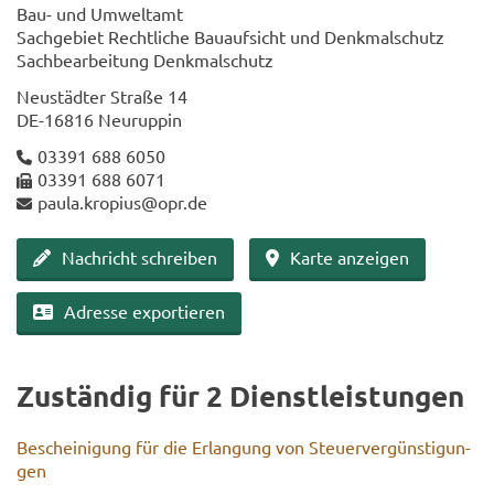
Bau- und Um­welt­amt
Sach­ge­biet Recht­li­che Bau­auf­sicht und Denk­mal­schutz
Sach­be­ar­bei­tung Denk­mal­schutz
Neu­städ­ter Stra­ße 14
DE-​16816 Neu­rup­pin
03391 688 6050
03391 688 6071
paula.kro­pi­us@opr.de
Nach­richt schrei­ben
Karte an­zei­gen
Adres­se ex­por­tie­ren
Zu­stän­dig für 2 Dienst­leis­tun­gen
Be­schei­ni­gung für die Er­lan­gung von Steu­er­ver­güns­ti­gun­
gen