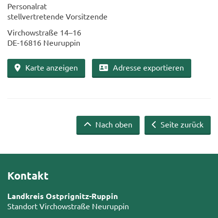
Per­so­nal­rat
stell­ver­tre­ten­de Vor­sit­zen­de
Virch­ow­stra­ße 14–16
DE-​16816 Neu­rup­pin
Karte an­zei­gen
Adres­se ex­por­tie­ren
Nach oben
Seite zurück
Kontakt
Landkreis Ostprignitz-Ruppin
Standort Virchowstraße Neuruppin