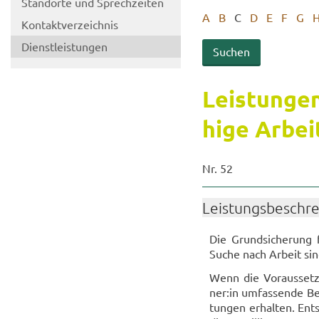
Stand­or­te und Sprech­zei­ten
A
B
C
D
E
F
G
Kon­takt­ver­zeich­nis
Dienst­leis­tun­gen
Leis­tun­gen
hi­ge Ar­be
Nr. 52
Leis­tungs­be­schr
Die Grund­si­che­rung 
Suche nach Ar­beit sind
Wenn die Vor­aus­set­z
ner:in um­fas­sen­de Ber
tun­gen er­hal­ten. Ent