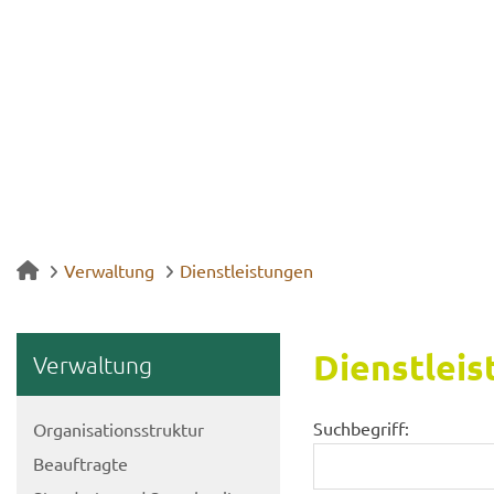
Verwaltung
Dienstleistungen
Dienst­leis
Ver­wal­tung
Suchbegriff:
Or­ga­ni­sa­ti­ons­struk­tur
Be­auf­trag­te