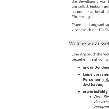
die Be­wil­li­gung von 
um selbst Ein­kom­men 
nah­men zur be­ruf­li­ch
För­de­rung.
Einen Leis­tungs­an­tr
vice­be­reich der für Sie
Wel­che Vor­aus­set
Eine An­spruchs­be­rech
be­zie­hen, liegt vor, 
in der Bun­des­
keine vor­ran­g
Per­so­nen
(
z.B.
des)
haben
,
er­werbs­fä­hig
Def.
: Si
des Ar­be
ters­gre