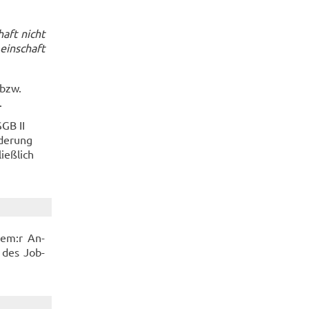
haft nicht
in­schaft
 bzw.
.
SGB II
­de­rung
ieß­lich
hrem:r An­
le des Job­