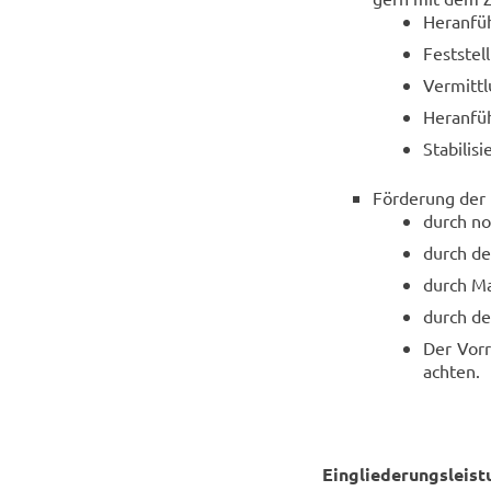
Her­an­fü
Fest­stel
Ver­mitt­l
Her­an­fü
Sta­bi­li­
För­de­rung der b
durch not
durch den
durch Ma
durch den
Der Vor­r
ach­ten.
Ein­glie­de­rungs­leis­t