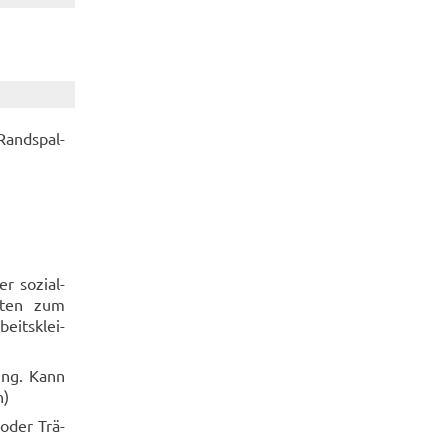
Rand­spal­
 so­zi­al­
s­ten zum
beits­klei­
­gung. Kann
h)
 oder Trä­