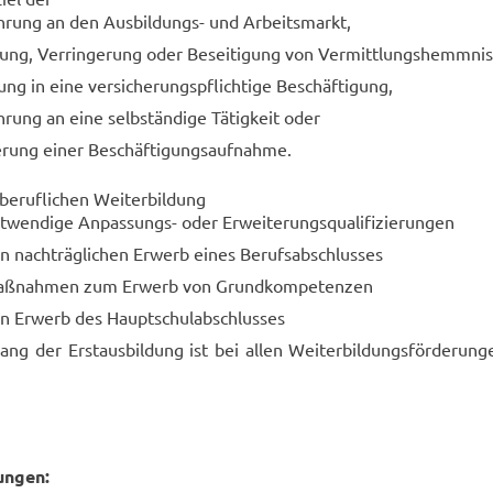
h­rung an den Ausbildungs-​ und Ar­beits­markt,
­lung, Ver­rin­ge­rung oder Be­sei­ti­gung von Ver­mitt­lungs­hemm­nis
ung in eine ver­si­che­rungs­pflich­ti­ge Be­schäf­ti­gung,
h­rung an eine selb­stän­di­ge Tä­tig­keit oder
sie­rung einer Be­schäf­ti­gungs­auf­nah­me.
e­ruf­li­chen Wei­ter­bil­dung
­wen­di­ge Anpassungs-​ oder Er­wei­te­rungs­qua­li­fi­zie­run­gen
 nach­träg­li­chen Er­werb eines Be­rufs­ab­schlus­ses
ß­nah­men zum Er­werb von Grund­kom­pe­ten­zen
 Er­werb des Haupt­schul­ab­schlus­ses
ang der Erst­aus­bil­dung ist bei allen Wei­ter­bil­dungs­för­de­run­
un­gen: