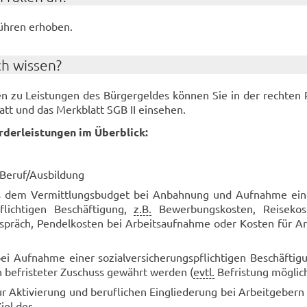
h­ren er­ho­ben.
ch wis­sen?
­nen zu Leis­tun­gen des Bür­ger­gel­des kön­nen Sie in der rech­ten 
att und das Merk­blatt SGB II ein­se­hen.
ör­der­leis­tun­gen im Über­blick:
 Beruf/Aus­bil­dung
s dem Ver­mitt­lungs­bud­get bei An­bah­nung und Auf­nah­me einer
pflich­ti­gen Be­schäf­ti­gung,
z.B.
Be­wer­bungs­kos­ten, Rei­se­ko
e­spräch, Pen­del­kos­ten bei Ar­beits­auf­nah­me oder Kos­ten für Ar­
ei Auf­nah­me einer so­zi­al­ver­si­che­rungs­pflich­ti­gen Be­schäf­ti
h be­fris­te­ter Zu­schuss ge­währt wer­den (
evtl.
Be­fris­tung mög­lic
Ak­ti­vie­rung und be­ruf­li­chen Ein­glie­de­rung bei Ar­beit­ge­bern
iel der