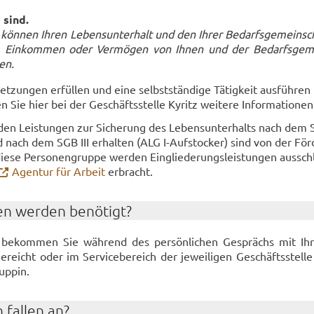
g sind.
 kön­nen Ihren Le­bens­un­ter­halt und den Ihrer Be­darfs­ge­mein­sc
Ein­kom­men oder Ver­mö­gen von Ihnen und der Be­darfs­ge­me
gen.
­zun­gen er­fül­len und eine selbst­stän­di­ge Tä­tig­keit aus­füh­ren
n Sie hier bei der Ge­schäfts­stel­le Ky­ritz wei­te­re In­for­ma­tio­nen
den Leis­tun­gen zur Si­che­rung des Le­bens­un­ter­halts nach dem 
ld nach dem SGB III er­hal­ten (ALG I-​Aufstocker) sind von der För
iese Per­so­nen­grup­pe wer­den Ein­glie­de­rungs­leis­tun­gen aus­schl
Agen­tur für Ar­beit
er­bracht.
en wer­den be­nö­tigt?
ar be­kom­men Sie wäh­rend des per­sön­li­chen Ge­sprächs mit I
e­reicht oder im Ser­vice­be­reich der je­wei­li­gen Ge­schäfts­stel­
Ruppin.
 fal­len an?