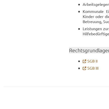
Ar­beits­ge­le­g
Kom­mu­na­le Ein
Kin­der oder die 
Be­treu­ung, Suc
Leis­tun­gen zur 
Hil­fe­be­dürf­ti­g
Rechts­grund­la­ge
SGB II
SGB III