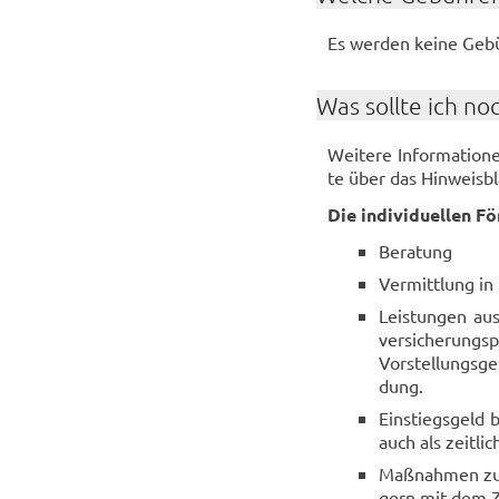
Es wer­den keine Ge­bü
Was soll­te ich no
Wei­te­re In­for­ma­tio
te über das Hin­weis­bl
Die in­di­vi­du­el­len F
Be­ra­tung
Ver­mitt­lung in
Leis­tun­gen au
ver­si­che­rungs­
Vor­stel­lungs­g
dung.
Ein­stiegs­geld b
auch als zeit­lic
Maß­nah­men zur 
gern mit dem Z