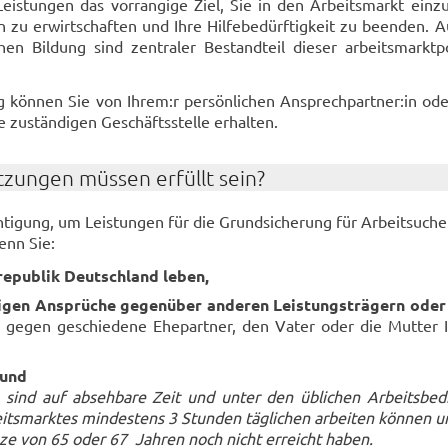
Leis­tun­gen das vor­ran­gi­ge Ziel, Sie in den Ar­beits­markt ein­zu­
zu er­wirt­schaf­ten und Ihre Hil­fe­be­dürf­tig­keit zu be­en­den.
en Bil­dung sind zen­tra­ler Be­stand­teil die­ser ar­beits­markt­po­
ag kön­nen Sie von Ihrem:r per­sön­li­chen An­sprech­part­ner:in od
 zu­stän­di­gen Ge­schäfts­stel­le er­hal­ten.
­zun­gen müs­sen er­füllt sein?
­ti­gung, um Leis­tun­gen für die Grund­si­che­rung für Ar­beit­su­ch
wenn Sie:
re­pu­blik Deutsch­land leben,
i­gen An­sprü­che ge­gen­über an­de­ren Leis­tungs­trä­gern oder
gegen ge­schie­de­ne Ehe­part­ner, den Vater oder die Mut­ter 
 und
e sind auf ab­seh­ba­re Zeit und unter den üb­li­chen Ar­beits­be­d
its­mark­tes min­des­tens 3 Stun­den täg­li­chen ar­bei­ten kön­nen u
n­ze von 65 oder 67 Jah­ren noch nicht er­reicht haben.