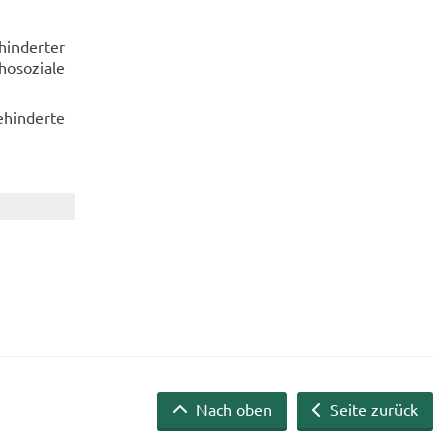
in­der­ter
o­so­zia­le
­hin­der­te
Nach oben
Seite zurück