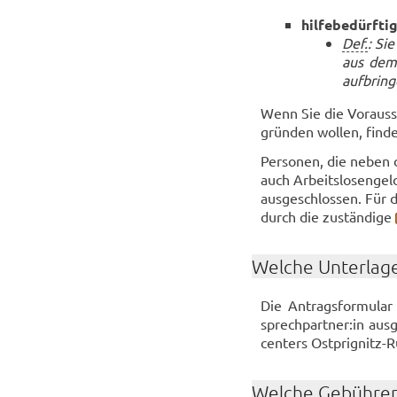
hil­fe­be­dürf­ti
Def.
: Sie
aus dem 
auf­brin­
Wenn Sie die Vor­aus­set
grün­den wol­len, fin­de
Per­so­nen, die neben 
auch Ar­beits­lo­sen­ge
aus­ge­schlos­sen. Für d
durch die zu­stän­di­ge
Wel­che Un­ter­la­g
Die An­trags­for­mu­l
sprech­part­ner:in aus­g
cen­ters Ostprignitz-​
Wel­che Ge­büh­ren