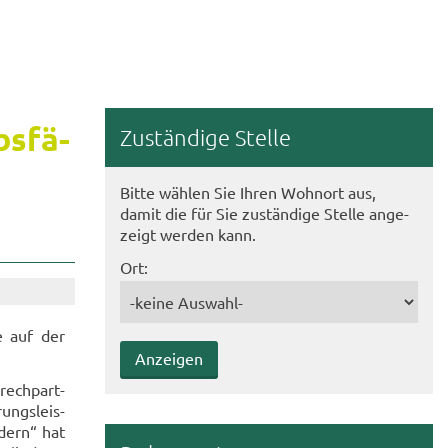
bs­fä­
Zu­stän­di­ge Stel­le
Bitte wäh­len Sie Ihren Wohn­ort aus,
damit die für Sie zu­stän­di­ge Stel­le an­ge­
zeigt wer­den kann.
Ort:
ie auf der
rech­part­
rungs­leis­
­dern“ hat