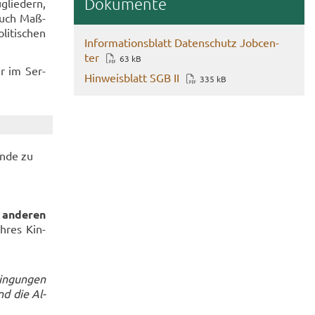
Do­ku­men­te
glie­dern,
 Auch Maß­
li­ti­schen
In­for­ma­ti­ons­blatt Da­ten­schutz Job­cen­
ter
63 kB
er im Ser­
Hin­weis­blatt SGB II
335 kB
en­de zu
 an­de­ren
Ihres Kin­
in­gun­gen
nd die Al­