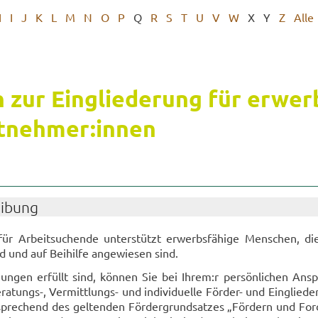
H
I
J
K
L
M
N
O
P
Q
R
S
T
U
V
W
X
Y
Z
Alle
 zur Ein­glie­de­rung für er­wer
it­neh­mer:innen
ei­bung
für Ar­beit­su­chen­de un­ter­stützt er­werbs­fä­hi­ge Men­schen, d
 und auf Bei­hil­fe an­ge­wie­sen sind.
un­gen er­füllt sind, kön­nen Sie bei Ihrem:r per­sön­li­chen An­sp
atungs-​, Vermittlungs-​ und in­di­vi­du­el­le Förder-​ und Ein­glie­de­
­spre­chend des gel­ten­den För­der­grund­sat­zes „För­dern und For