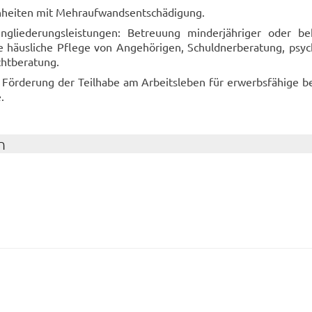
en­hei­ten mit Mehr­auf­wands­ent­schä­di­gung.
­glie­de­rungs­leis­tun­gen: Be­treu­ung min­der­jäh­ri­ger oder be­h
häus­li­che Pfle­ge von An­ge­hö­ri­gen, Schuld­ner­be­ra­tung, psy­ch
ht­be­ra­tung.
För­de­rung der Teil­ha­be am Ar­beits­le­ben für er­werbs­fä­hi­ge be
e.
n