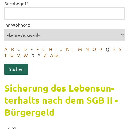
Suchbegriff:
Ihr Wohnort:
A
B
C
D
E
F
G
H
I
J
K
L
M
N
O
P
Q
R
S
T
U
V
W
X
Y
Z
Alle
Si­che­rung des Le­bens­un­
ter­halts nach dem SGB II -
Bür­ger­geld
Nr. 52