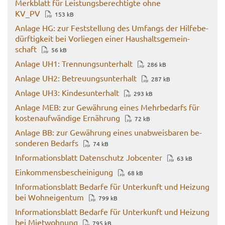
Merk­blatt für Leis­tungs­be­rech­tig­te ohne
KV_PV
153 kB
An­la­ge HG: zur Fest­stel­lung des Um­fangs der Hil­fe­be­
dürf­tig­keit bei Vor­lie­gen einer Haus­halts­ge­mein­
schaft
56 kB
An­la­ge UH1: Tren­nungs­un­ter­halt
286 kB
An­la­ge UH2: Be­treu­ungs­un­ter­halt
287 kB
An­la­ge UH3: Kin­des­un­ter­halt
293 kB
An­la­ge MEB: zur Ge­wäh­rung eines Mehr­be­darfs für
kos­ten­auf­wän­di­ge Er­näh­rung
72 kB
An­la­ge BB: zur Ge­wäh­rung eines un­ab­weis­ba­ren be­
son­de­ren Be­darfs
74 kB
In­for­ma­ti­ons­blatt Da­ten­schutz Job­cen­ter
63 kB
Ein­kom­mens­be­schei­ni­gung
68 kB
In­for­ma­ti­ons­blatt Be­dar­fe für Un­ter­kunft und Hei­zung
bei Wohn­ei­gen­tum
799 kB
In­for­ma­ti­ons­blatt Be­dar­fe für Un­ter­kunft und Hei­zung
bei Miet­woh­nung
795 kB