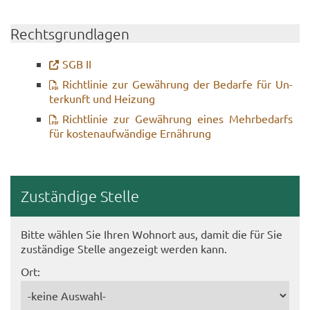
Rechts­grund­la­gen
SGB II
Richt­li­nie zur Ge­wäh­rung der Be­dar­fe für Un­
ter­kunft und Hei­zung
Richt­li­nie zur Ge­wäh­rung eines Mehr­be­darfs
für kos­ten­auf­wän­di­ge Er­näh­rung
Zu­stän­di­ge Stel­le
Bitte wäh­len Sie Ihren Wohn­ort aus, damit die für Sie
zu­stän­di­ge Stel­le an­ge­zeigt wer­den kann.
Ort: