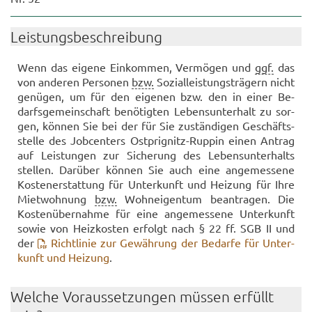
Leis­tungs­be­schrei­bung
Wenn das ei­ge­ne Ein­kom­men, Ver­mö­gen und
ggf.
das
von an­de­ren Per­so­nen
bzw.
So­zi­al­leis­tungs­trä­gern nicht
ge­nü­gen, um für den ei­ge­nen bzw. den in einer Be­
darfs­ge­mein­schaft be­nö­tig­ten Le­bens­un­ter­halt zu sor­
gen, kön­nen Sie bei der für Sie zu­stän­di­gen Ge­schäfts­
stel­le des Job­cen­ters Ostprignitz-​Ruppin einen An­trag
auf Leis­tun­gen zur Si­che­rung des Le­bens­un­ter­halts
stel­len. Dar­über kön­nen Sie auch eine an­ge­mes­se­ne
Kos­ten­er­stat­tung für Un­ter­kunft und Hei­zung für Ihre
Miet­woh­nung
bzw.
Wohn­ei­gen­tum be­an­tra­gen. Die
Kos­ten­über­nah­me für eine an­ge­mes­se­ne Un­ter­kunft
sowie von Heiz­kos­ten er­folgt nach § 22 ff. SGB II und
der
Richt­li­nie zur Ge­wäh­rung der Be­dar­fe für Un­ter­
kunft und Hei­zung
.
Wel­che Vor­aus­set­zun­gen müs­sen er­füllt