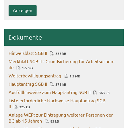
Do­ku­men­te
Hin­weis­blatt SGB II
335 kB
Merk­blatt SGB II - Grund­si­che­rung für Ar­beit­su­chen­
de
1.5 MB
Wei­ter­be­wil­li­gungs­an­trag
1.3 MB
Haupt­an­trag SGB II
378 kB
Aus­füll­hin­wei­se zum Haupt­an­trag SGB II
363 kB
Liste er­for­der­li­che Nach­wei­se Haupt­an­trag SGB
II
325 kB
An­la­ge WEP: zur Ein­tra­gung wei­te­rer Per­so­nen der
BG ab 15 Jah­ren
83 kB