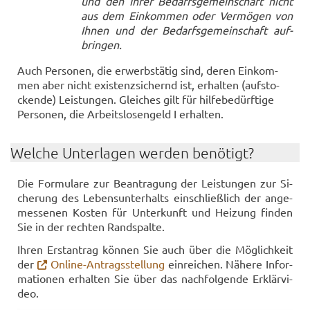
und den Ihrer Be­darfs­ge­mein­schaft nicht
aus dem Ein­kom­men oder Ver­mö­gen von
Ihnen und der Be­darfs­ge­mein­schaft auf­
brin­gen.
Auch Per­so­nen, die er­werbs­tä­tig sind, deren Ein­kom­
men aber nicht exis­tenz­si­chernd ist, er­hal­ten (auf­sto­
cken­de) Leis­tun­gen. Glei­ches gilt für hil­fe­be­dürf­ti­ge
Per­so­nen, die Ar­beits­lo­sen­geld I er­hal­ten.
Wel­che Un­ter­la­gen wer­den be­nö­tigt?
Die For­mu­la­re zur Be­an­tra­gung der Leis­tun­gen zur Si­
che­rung des Le­bens­un­ter­halts ein­schließ­lich der an­ge­
mes­se­nen Kos­ten für Un­ter­kunft und Hei­zung fin­den
Sie in der rech­ten Rand­spal­te.
Ihren Erst­an­trag kön­nen Sie auch über die Mög­lich­keit
der
Online-​Antragsstellung
ein­rei­chen. Nä­he­re In­for­
ma­tio­nen er­hal­ten Sie über das nach­fol­gen­de Er­klär­vi­
deo.