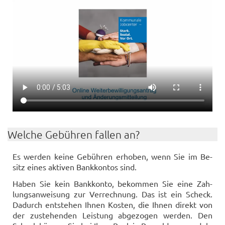
Wel­che Ge­büh­ren fal­len an?
Es wer­den keine Ge­büh­ren er­ho­ben, wenn Sie im Be­
sitz eines ak­ti­ven Bank­kon­tos sind.
Haben Sie kein Bank­kon­to, be­kom­men Sie eine Zah­
lungs­an­wei­sung zur Ver­rech­nung. Das ist ein Scheck.
Da­durch ent­ste­hen Ihnen Kos­ten, die Ihnen di­rekt von
der zu­ste­hen­den Leis­tung ab­ge­zo­gen wer­den. Den