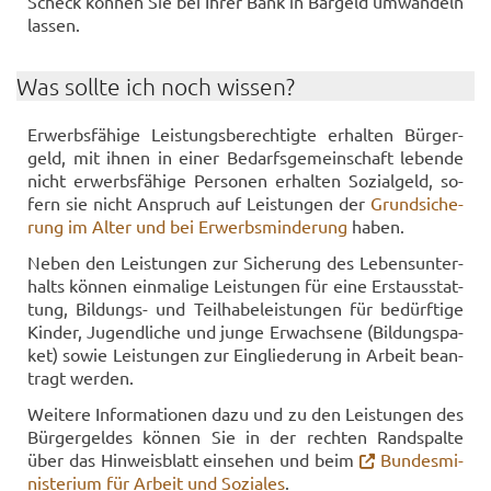
Scheck kön­nen Sie bei Ihrer Bank in Bar­geld um­wan­deln
las­sen.
Was soll­te ich noch wis­sen?
Er­werbs­fä­hi­ge Leis­tungs­be­rech­tig­te er­hal­ten Bür­ger­
geld, mit ihnen in einer Be­darfs­ge­mein­schaft le­ben­de
nicht er­werbs­fä­hi­ge Per­so­nen er­hal­ten So­zi­al­geld, so­
fern sie nicht An­spruch auf Leis­tun­gen der
Grund­si­che­
rung im Alter und bei Er­werbs­min­de­rung
haben.
Neben den Leis­tun­gen zur Si­che­rung des Le­bens­un­ter­
halts kön­nen ein­ma­li­ge Leis­tun­gen für eine Erst­aus­stat­
tung, Bildungs-​ und Teil­ha­be­leis­tun­gen für be­dürf­ti­ge
Kin­der, Ju­gend­li­che und junge Er­wach­se­ne (Bil­dungs­pa­
ket) sowie Leis­tun­gen zur Ein­glie­de­rung in Ar­beit be­an­
tragt wer­den.
Wei­te­re In­for­ma­tio­nen dazu und zu den Leis­tun­gen des
Bür­ger­gel­des kön­nen Sie in der rech­ten Rand­spal­te
über das Hin­weis­blatt ein­se­hen und beim
Bun­des­mi­
nis­te­ri­um für Ar­beit und So­zia­les
.