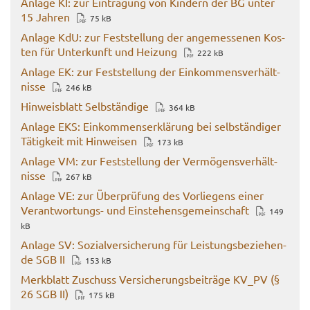
An­la­ge KI: zur Ein­tra­gung von Kin­dern der BG unter
15 Jah­ren
75 kB
An­la­ge KdU: zur Fest­stel­lung der an­ge­mes­se­nen Kos­
ten für Un­ter­kunft und Hei­zung
222 kB
An­la­ge EK: zur Fest­stel­lung der Ein­kom­mens­ver­hält­
nis­se
246 kB
Hin­weis­blatt Selb­stän­di­ge
364 kB
An­la­ge EKS: Ein­kom­mens­er­klä­rung bei selb­stän­di­ger
Tä­tig­keit mit Hin­wei­sen
173 kB
An­la­ge VM: zur Fest­stel­lung der Ver­mö­gens­ver­hält­
nis­se
267 kB
An­la­ge VE: zur Über­prü­fung des Vor­lie­gens einer
Verantwortungs-​ und Ein­ste­hens­ge­mein­schaft
149
kB
An­la­ge SV: So­zi­al­ver­si­che­rung für Leis­tungs­be­zie­hen­
de SGB II
153 kB
Merk­blatt Zu­schuss Ver­si­che­rungs­bei­trä­ge KV_PV (§
26 SGB II)
175 kB