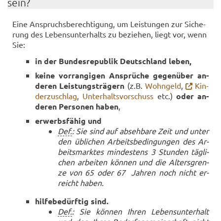
sein?
Eine An­spruchs­be­rech­ti­gung, um Leis­tun­gen zur Si­che­
rung des Le­bens­un­ter­halts zu be­zie­hen, liegt vor, wenn
Sie:
in der Bun­des­re­pu­blik Deutsch­land leben,
keine vor­ran­gi­gen An­sprü­che ge­gen­über an­
de­ren Leis­tungs­trä­gern
(z.B.
Wohn­geld
,
Kin­
der­zu­schlag
,
Un­ter­halts­vor­schuss
etc.)
oder an­
de­ren Per­so­nen
haben
,
er­werbs­fä­hig und
Def.
: Sie sind auf ab­seh­ba­re Zeit und unter
den üb­li­chen Ar­beits­be­din­gun­gen des Ar­
beits­mark­tes min­des­tens 3 Stun­den täg­li­
chen ar­bei­ten kön­nen und die Al­ters­gren­
ze von 65 oder 67 Jah­ren noch nicht er­
reicht haben.
hil­fe­be­dürf­tig sind.
Def.
: Sie kön­nen Ihren Le­bens­un­ter­halt