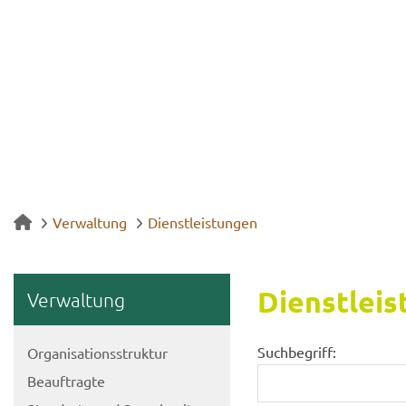
Verwaltung
Dienstleistungen
Dienst­leis
Ver­wal­tung
Suchbegriff:
Or­ga­ni­sa­ti­ons­struk­tur
Be­auf­trag­te