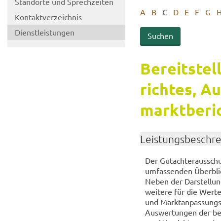
Stand­or­te und Sprech­zei­ten
A
B
C
D
E
F
G
Kon­takt­ver­zeich­nis
Dienst­leis­tun­gen
Be­reit­ste
rich­tes, A
markt­be­ri
Leis­tungs­be­schr
Der Gut­ach­ter­aus­schu
um­fas­sen­den Über­bl
Neben der Dar­stel­lung
wei­te­re für die Wert­e
und Markt­an­pas­sungs­f
Aus­wer­tun­gen der bei