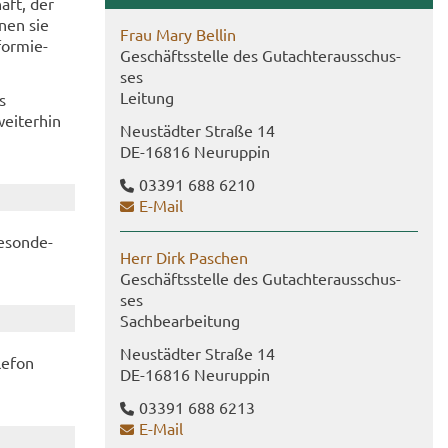
haft, der
­nen sie
Frau Mary Bel­lin
for­mie­
Ge­schäfts­stel­le des Gut­ach­ter­aus­schus­
ses
Lei­tung
s
ei­ter­hin
Neu­städ­ter Stra­ße 14
DE-​16816 Neu­rup­pin
03391 688 6210
E-​Mail
­son­de­
Herr Dirk Pa­schen
Ge­schäfts­stel­le des Gut­ach­ter­aus­schus­
ses
Sach­be­ar­bei­tung
Neu­städ­ter Stra­ße 14
le­fon
DE-​16816 Neu­rup­pin
03391 688 6213
E-​Mail