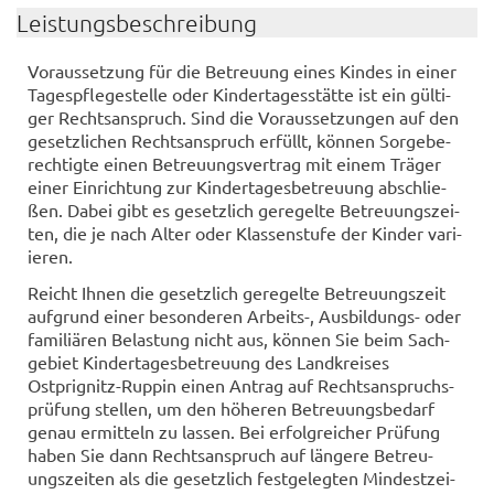
Leis­tungs­be­schrei­bung
Vor­aus­set­zung für die Be­treu­ung eines Kin­des in einer
Ta­ges­pfle­ge­stel­le oder Kin­der­ta­ges­stät­te ist ein gül­ti­
ger Rechts­an­spruch. Sind die Vor­aus­set­zun­gen auf den
ge­setz­li­chen Rechts­an­spruch er­füllt, kön­nen Sor­ge­be­
rech­tig­te einen Be­treu­ungs­ver­trag mit einem Trä­ger
einer Ein­rich­tung zur Kin­der­ta­ges­be­treu­ung ab­schlie­
ßen. Dabei gibt es ge­setz­lich ge­re­gel­te Be­treu­ungs­zei­
ten, die je nach Alter oder Klas­sen­stu­fe der Kin­der va­ri­
ie­ren.
Reicht Ihnen die ge­setz­lich ge­re­gel­te Be­treu­ungs­zeit
auf­grund einer be­son­de­ren Arbeits-​, Ausbildungs-​ oder
fa­mi­liä­ren Be­las­tung nicht aus, kön­nen Sie beim Sach­
ge­biet Kin­der­ta­ges­be­treu­ung des Land­krei­ses
Ostprignitz-​Ruppin einen An­trag auf Rechts­an­spruch­s­
prü­fung stel­len, um den hö­he­ren Be­treu­ungs­be­darf
genau er­mit­teln zu las­sen. Bei er­folg­rei­cher Prü­fung
haben Sie dann Rechts­an­spruch auf län­ge­re Be­treu­
ungs­zei­ten als die ge­setz­lich fest­ge­leg­ten Min­dest­zei­