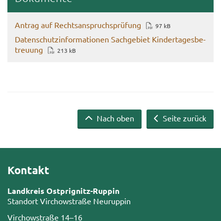
An­trag auf Rechts­an­spruch­s­prü­fung
97 kB
Da­ten­schutz­in­for­ma­tio­nen Sach­ge­biet Kin­der­ta­ges­be­
treu­ung
213 kB
Nach oben
Seite zurück
Kontakt
Landkreis Ostprignitz-Ruppin
Standort Virchowstraße Neuruppin
Virchowstraße 14–16