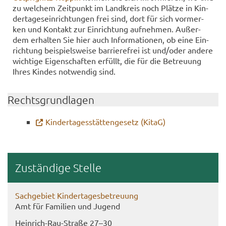
zu wel­chem Zeit­punkt im Land­kreis noch Plät­ze in Kin­
der­ta­ges­ein­rich­tun­gen frei sind, dort für sich vor­mer­
ken und Kon­takt zur Ein­rich­tung auf­neh­men. Au­ßer­
dem er­hal­ten Sie hier auch In­for­ma­tio­nen, ob eine Ein­
rich­tung bei­spiels­wei­se bar­rie­re­frei ist und/oder an­de­re
wich­ti­ge Ei­gen­schaf­ten er­füllt, die für die Be­treu­ung
Ihres Kin­des not­wen­dig sind.
Rechts­grund­la­gen
Kin­der­ta­ges­stät­ten­ge­setz (KitaG)
Zu­stän­di­ge Stel­le
Sach­ge­biet Kin­der­ta­ges­be­treu­ung
Amt für Fa­mi­li­en und Ju­gend
Heinrich-​Rau-Straße 27–30