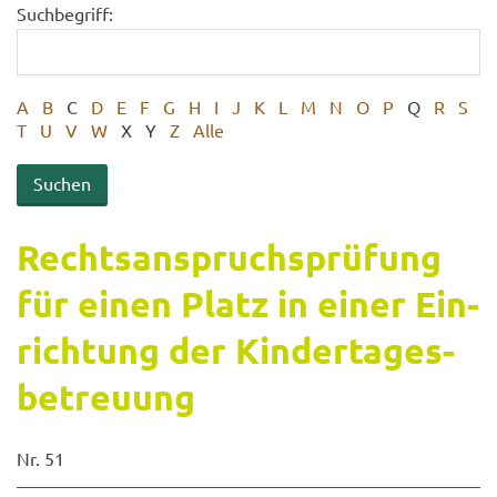
Suchbegriff:
A
B
C
D
E
F
G
H
I
J
K
L
M
N
O
P
Q
R
S
T
U
V
W
X
Y
Z
Alle
Rechts­an­spruch­s­prü­fung
für einen Platz in einer Ein­
rich­tung der Kin­der­ta­ges­
be­treu­ung
Nr. 51