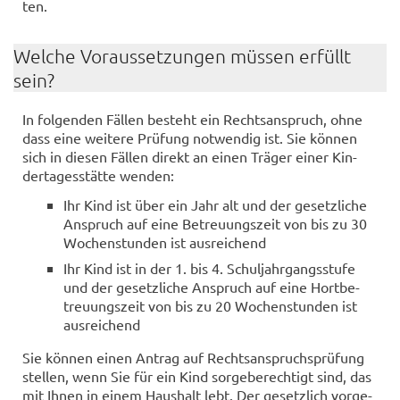
ten.
Wel­che Vor­aus­set­zun­gen müs­sen er­füllt
sein?
In fol­gen­den Fäl­len be­steht ein Rechts­an­spruch, ohne
dass eine wei­te­re Prü­fung not­wen­dig ist. Sie kön­nen
sich in die­sen Fäl­len di­rekt an einen Trä­ger einer Kin­
der­ta­ges­stät­te wen­den:
Ihr Kind ist über ein Jahr alt und der ge­setz­li­che
An­spruch auf eine Be­treu­ungs­zeit von bis zu 30
Wo­chen­stun­den ist aus­rei­chend
Ihr Kind ist in der 1. bis 4. Schul­jahr­gangs­stu­fe
und der ge­setz­li­che An­spruch auf eine Hort­be­
treu­ungs­zeit von bis zu 20 Wo­chen­stun­den ist
aus­rei­chend
Sie kön­nen einen An­trag auf Rechts­an­spruch­s­prü­fung
stel­len, wenn Sie für ein Kind sor­ge­be­rech­tigt sind, das
mit Ihnen in einem Haus­halt lebt. Der ge­setz­lich vor­ge­