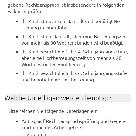
ge­be­ne Rechts­an­spruch ist ins­be­son­de­re in fol­gen­den
Fäl­len zu prü­fen:
Ihr Kind ist noch kein Jahr alt und be­nö­tigt Be­
treu­ung in einer Kita
Ihr Kind ist ein Jahr alt, aber eine Be­treu­ungs­zeit
von mehr als 30 Wo­chen­stun­den wird be­nö­tigt
Ihr Kind be­sucht die 1. bis 4. Schul­jahr­gangs­stu­fe,
aber eine Hort­be­treu­ungs­zeit von mehr als 20
Wo­chen­stun­den wird be­nö­tigt
Ihr Kind be­sucht die 5. bis 6. Schul­jahr­gangs­stu­fe
und be­nö­tigt eine Hort­be­treu­ung
Wel­che Un­ter­la­gen wer­den be­nö­tigt?
Bitte rei­chen Sie fol­gen­de Un­ter­la­gen ein:
An­trag auf Rechts­an­spruch­s­prü­fung und Ge­gen­
zeich­nung des Ar­beit­ge­bers