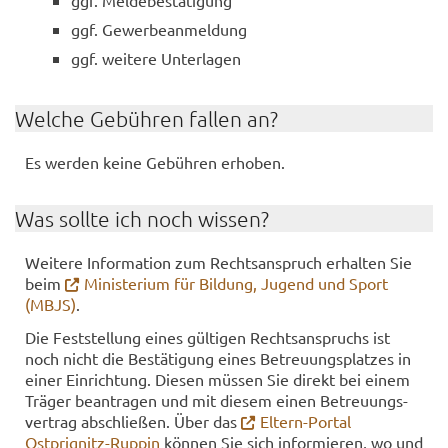
ggf. Mel­de­be­stä­ti­gung
ggf. Ge­wer­be­an­mel­dung
ggf. wei­te­re Un­ter­la­gen
Wel­che Ge­büh­ren fal­len an?
Es wer­den keine Ge­büh­ren er­ho­ben.
Was soll­te ich noch wis­sen?
Wei­te­re In­for­ma­ti­on zum Rechts­an­spruch er­hal­ten Sie
beim
Mi­nis­te­ri­um für Bil­dung, Ju­gend und Sport
(MBJS)
.
Die Fest­stel­lung eines gül­ti­gen Rechts­an­spruchs ist
noch nicht die Be­stä­ti­gung eines Be­treu­ungs­plat­zes in
einer Ein­rich­tung. Die­sen müs­sen Sie di­rekt bei einem
Trä­ger be­an­tra­gen und mit die­sem einen Be­treu­ungs­
ver­trag ab­schlie­ßen. Über das
Eltern-​Portal
Ostprignitz-​Ruppin
kön­nen Sie sich in­for­mie­ren, wo und