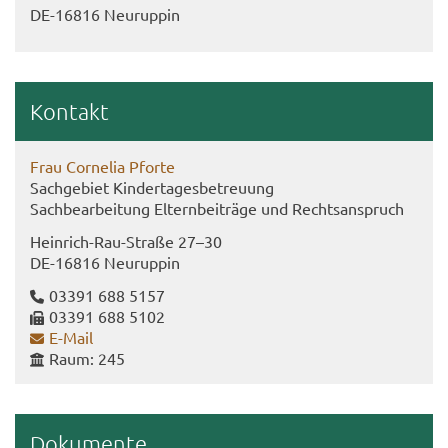
DE-​16816 Neu­rup­pin
Kon­takt
Frau Cor­ne­lia Pfor­te
Sach­ge­biet Kin­der­ta­ges­be­treu­ung
Sach­be­ar­bei­tung El­tern­bei­trä­ge und Rechts­an­spruch
Heinrich-​Rau-Straße 27–30
DE-​16816 Neu­rup­pin
03391 688 5157
03391 688 5102
E-​Mail
Raum: 245
Do­ku­men­te