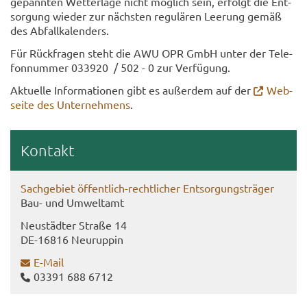
gepann­ten Wet­ter­la­ge nicht mög­lich sein, er­folgt die Ent­
sor­gung wie­der zur nächs­ten re­gu­lä­ren Lee­rung gemäß
des Ab­fall­ka­len­ders.
Für Rück­fra­gen steht die AWU OPR GmbH unter der Te­le­
fon­num­mer 033920 / 502 - 0 zur Ver­fü­gung.
Ak­tu­el­le In­for­ma­tio­nen gibt es au­ßer­dem auf der
Web­
sei­te des Un­ter­neh­mens
.
Kon­takt
Sach­ge­biet öffentlich-​rechtlicher Ent­sor­gungs­trä­ger
Bau- und Um­welt­amt
Neu­städ­ter Stra­ße 14
DE-​16816 Neu­rup­pin
E-​Mail
03391 688 6712