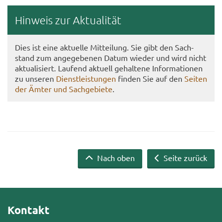
Hin­weis zur Ak­tua­li­tät
Dies ist eine ak­tu­el­le Mit­tei­lung. Sie gibt den Sach­
stand zum an­ge­ge­be­nen Datum wie­der und wird nicht
ak­tua­li­siert. Lau­fend ak­tu­ell ge­hal­te­ne In­for­ma­tio­nen
zu un­se­ren
Dienst­leis­tun­gen
fin­den Sie auf den
Sei­ten
der Ämter und Sach­ge­bie­te
.
Nach oben
Seite zurück
Kontakt