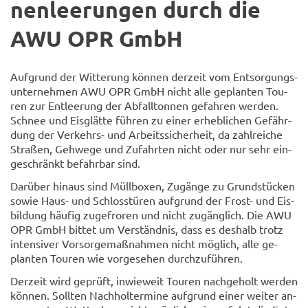
nen­lee­run­gen durch die
AWU OPR GmbH
Auf­grund der Wit­te­rung kön­nen der­zeit vom Ent­sor­gungs­
un­ter­neh­men AWU OPR GmbH nicht alle ge­plan­ten Tou­
ren zur Ent­lee­rung der Ab­fall­ton­nen ge­fah­ren wer­den.
Schnee und Eis­glät­te füh­ren zu einer er­heb­li­chen Ge­fähr­
dung der Verkehrs-​ und Ar­beits­si­cher­heit, da zahl­rei­che
Stra­ßen, Geh­we­ge und Zu­fahr­ten nicht oder nur sehr ein­
ge­schränkt be­fahr­bar sind.
Dar­über hin­aus sind Müll­bo­xen, Zu­gän­ge zu Grund­stü­cken
sowie Haus- und Schloss­tü­ren auf­grund der Frost-​ und Eis­
bil­dung häu­fig zu­ge­fro­ren und nicht zu­gäng­lich. Die AWU
OPR GmbH bit­tet um Ver­ständ­nis, dass es des­halb trotz
in­ten­si­ver Vor­sor­ge­maß­nah­men nicht mög­lich, alle ge­
plan­ten Tou­ren wie vor­ge­se­hen durch­zu­füh­ren.
Der­zeit wird ge­prüft, in­wie­weit Tou­ren nach­ge­holt wer­den
kön­nen. Soll­ten Nach­hol­ter­mi­ne auf­grund einer wei­ter an­