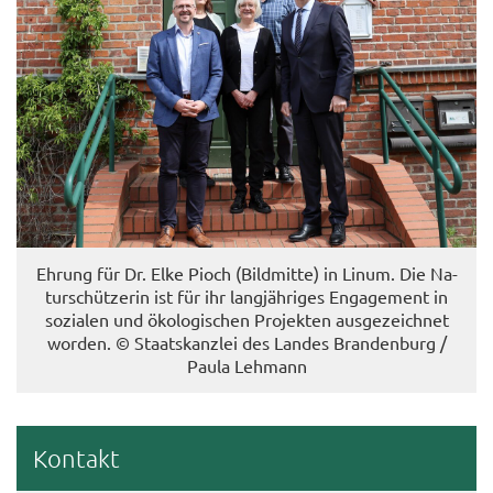
Eh­rung für Dr. Elke Pioch (Bild­mit­te) in Linum. Die Na­
tur­schüt­ze­rin ist für ihr lang­jäh­ri­ges En­ga­ge­ment in
so­zia­len und öko­lo­gi­schen Pro­jek­ten aus­ge­zeich­net
wor­den. © Staats­kanz­lei des Lan­des Bran­den­burg /
Paula Leh­mann
Kon­takt