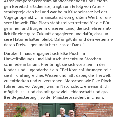
Ar­ten­kom­pe­tenz­zen­trum an Wo­chen­en­den und Fei­er­ta­
gen Be­reit­schafts­diens­te, trägt zum Er­folg von Ar­ten­
schutz­pro­jek­ten bei und war beim Kri­sen­ein­satz bei der
Vo­gel­grip­pe aktiv. Ihr Ein­satz ist von gro­ßem Wert für un­
se­re Um­welt. Elke Pioch steht stell­ver­tre­tend für die Bür­
ge­rin­nen und Bür­ger in un­se­rem Land, die sich eh­ren­amt­
lich für eine gute Zu­kunft en­ga­gie­ren und dafür, dass un­
se­re Natur er­hal­ten bleibt. Dafür gilt ihr und den vie­len an­
de­ren Frei­wil­li­gen mein herz­lichs­ter Dank."
Dar­über hin­aus en­ga­giert sich Elke Pioch im
Umweltbildungs-​ und Na­tur­schutz­zen­trum Stor­chen­
schmie­de in Linum. Hier bringt sie sich vor allem in der
Kinder-​ und Ju­gend­ar­beit ein. "Bei Kra­nich­füh­run­gen teilt
sie ihr um­fang­rei­ches Wis­sen und hilft dabei, die Tier­welt
zu ent­de­cken und zu ver­ste­hen. Men­schen wie Elke Pioch
füh­ren uns vor Augen, was im Na­tur­schutz eh­ren­amt­lich
mög­lich ist – und das mit ganz viel Lei­den­schaft und gro­
ßer Be­geis­te­rung", so der Mi­nis­ter­prä­si­dent in Linum.