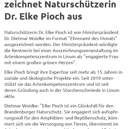
zeich­net Na­tur­schüt­ze­rin
Dr. Elke Pioch aus
Na­tur­schüt­ze­rin Dr. Elke Pioch ist von Mi­nis­ter­prä­si­dent
Dr. Diet­mar Wo­id­ke im For­mat "Eh­ren­amt des Mo­nats"
aus­ge­zeich­net wor­den. Der Mi­nis­ter­prä­si­dent wür­dig­te
die Rent­ne­rin bei einer Aus­zeich­nungs­ver­an­stal­tung im
Ar­ten­kom­pe­tenz­zen­trum in Linum als "en­ga­gier­te Frau
mit einem gro­ßen grü­nen Her­zen".
Elke Pioch bringt ihre Ex­per­ti­se seit mehr als 15 Jah­ren in
so­zia­le und öko­lo­gi­sche Pro­jek­te ein. Seit 2019 un­ter­
stützt sie das Ar­ten­kom­pe­tenz­zen­trum und ist seit
deren Grün­dung auch in der Stor­chen­schmie­de in Linum
aktiv.
Diet­mar Wo­id­ke: "Elke Pioch ist ein Glücks­fall für den
Bran­den­bur­ger Na­tur­schutz. Sie en­ga­giert sich auf­op­fe­
rungs­voll für den Amphibien-​ und Rep­ti­li­en­schutz, küm­
mert sich um die Ver­sor­gung von Tie­ren, über­nimmt im