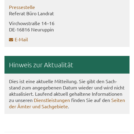
Pres­se­stel­le
Re­fe­rat Büro Land­rat
Virch­ow­stra­ße 14–16
DE-​16816 Neu­rup­pin
E-​Mail
Hin­weis zur Ak­tua­li­tät
Dies ist eine ak­tu­el­le Mit­tei­lung. Sie gibt den Sach­
stand zum an­ge­ge­be­nen Datum wie­der und wird nicht
ak­tua­li­siert. Lau­fend ak­tu­ell ge­hal­te­ne In­for­ma­tio­nen
zu un­se­ren
Dienst­leis­tun­gen
fin­den Sie auf den
Sei­ten
der Ämter und Sach­ge­bie­te
.