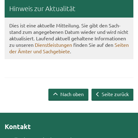
Hin­weis zur Ak­tua­li­tät
Dies ist eine ak­tu­el­le Mit­tei­lung. Sie gibt den Sach­
stand zum an­ge­ge­be­nen Datum wie­der und wird nicht
ak­tua­li­siert. Lau­fend ak­tu­ell ge­hal­te­ne In­for­ma­tio­nen
zu un­se­ren
Dienst­leis­tun­gen
fin­den Sie auf den
Sei­ten
der Ämter und Sach­ge­bie­te
.
Nach oben
Seite zurück
Kontakt