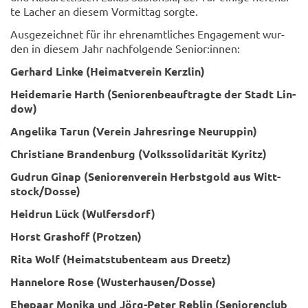
te La­cher an die­sem Vor­mit­tag sorg­te.
Aus­ge­zeich­net für ihr eh­ren­amt­li­ches En­ga­ge­ment wur­
den in die­sem Jahr nach­fol­gen­de Se­ni­or:innen:
Ger­hard Linke (Hei­mat­ver­ein Kerzlin)
Hei­de­ma­rie Harth (Se­nio­ren­be­auf­trag­te der Stadt Lin­
dow)
An­ge­li­ka Tarun (Ver­ein Jah­res­rin­ge Neu­rup­pin)
Chris­tia­ne Bran­den­burg (Volks­so­li­da­ri­tät Ky­ritz)
Gud­run Ginap (Se­nio­ren­ver­ein Herbst­gold aus Witt­
stock/Dosse)
Hei­drun Lück (Wul­fers­dorf)
Horst Gras­hoff (Prot­zen)
Rita Wolf (Hei­mat­stu­ben­team aus Dreetz)
Han­ne­lo­re Rose (Wus­ter­hau­sen/Dosse)
Ehe­paar Mo­ni­ka und Jörg-​Peter Reb­lin (Se­nio­ren­club