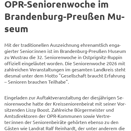
OPR-​Seniorenwoche im
Brandenburg-​Preußen Mu­
se­um
Mit der tra­di­tio­nel­len Aus­zeich­nung eh­ren­amt­lich en­ga­
gier­ter Se­ni­or:innen ist im Brandenburg-​Preußen Mu­se­um
zu Wus­trau die 32. Se­nio­ren­wo­che in Ostprignitz-​Ruppin
of­fi­zi­ell ein­ge­läu­tet wor­den. Die Se­nio­ren­wo­che 2026 mit
zahl­rei­chen Ver­an­stal­tun­gen im ge­sam­ten Land­kreis steht
dies­mal unter dem Motto "Ge­sell­schaft braucht Er­fah­rung
– Se­nio­ren brau­chen Teil­ha­be".
Ein­ge­la­den zur Auf­takt­ver­an­stal­tung der dies­jäh­ri­gen Se­
nio­ren­wo­che hatte der Kreis­se­nio­ren­bei­rat mit sei­ner Vor­
sit­zen­den Lissy Boost. Zahl­rei­che Bür­ger­meis­ter und
Amts­di­rek­to­ren der OPR-​Kommunen sowie Ver­tre­
ter:innen der Se­nio­ren­bei­rä­te ge­hör­ten eben­so zu den
Gäs­ten wie Land­rat Ralf Rein­hardt, der unter an­de­rem die