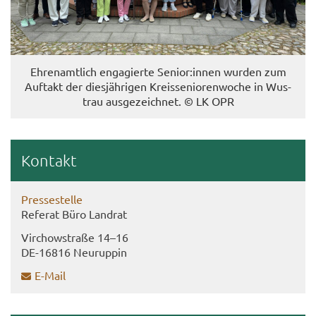
Eh­ren­amt­lich en­ga­gier­te Se­ni­or:innen wur­den zum
Auf­takt der dies­jäh­ri­gen Kreis­se­nio­ren­wo­che in Wus­
trau aus­ge­zeich­net. © LK OPR
Kon­takt
Pres­se­stel­le
Re­fe­rat Büro Land­rat
Virch­ow­stra­ße 14–16
DE-​16816 Neu­rup­pin
E-​Mail