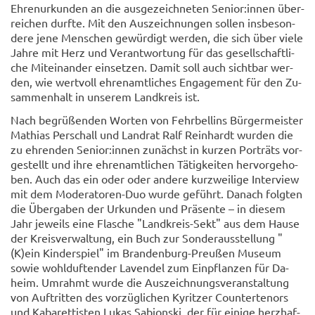
Eh­ren­ur­kun­den an die aus­ge­zeich­ne­ten Se­ni­or:innen über­
rei­chen durf­te. Mit den Aus­zeich­nun­gen sol­len ins­be­son­
de­re jene Men­schen ge­wür­digt wer­den, die sich über viele
Jahre mit Herz und Ver­ant­wor­tung für das ge­sell­schaft­li­
che Mit­ein­an­der ein­set­zen. Damit soll auch sicht­bar wer­
den, wie wert­voll eh­ren­amt­li­ches En­ga­ge­ment für den Zu­
sam­men­halt in un­se­rem Land­kreis ist.
Nach be­grü­ßen­den Wor­ten von Fehr­bel­lins Bür­ger­meis­ter
Ma­thi­as Per­schall und Land­rat Ralf Rein­hardt wur­den die
zu eh­ren­den Se­ni­or:innen zu­nächst in kur­zen Por­träts vor­
ge­stellt und ihre eh­ren­amt­li­chen Tä­tig­kei­ten her­vor­ge­ho­
ben. Auch das ein oder oder an­de­re kurz­wei­li­ge In­ter­view
mit dem Moderatoren-​Duo wurde ge­führt. Da­nach folg­ten
die Über­ga­ben der Ur­kun­den und Prä­sen­te – in die­sem
Jahr je­weils eine Fla­sche "Landkreis-​Sekt" aus dem Hause
der Kreis­ver­wal­tung, ein Buch zur Son­der­aus­stel­lung "
(K)ein Kin­der­spiel" im Brandenburg-​Preußen Mu­se­um
sowie wohl­duf­ten­der La­ven­del zum Ein­pflan­zen für Da­
heim. Um­rahmt wurde die Aus­zeich­nungs­ver­an­stal­tung
von Auf­trit­ten des vor­züg­li­chen Ky­rit­zer Coun­ter­te­nors
und Ka­ba­ret­tis­ten Lukas Sa­bi­on­ski, der für ei­ni­ge herz­haf­