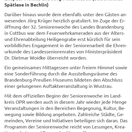
Spät­le­se in Bech­lin)
Dar­über hin­aus wurde dem eben­falls unter den Gäs­ten an­
we­sen­den Jörg Krü­ger herz­lich gra­tu­liert. Im Zuge der Er­
öff­nung der 32. Se­nio­ren­wo­che des Lan­des Bran­den­burg
in Cott­bus war dem Feu­er­wehr­ka­me­ra­den aus der Alters-​
und Eh­ren­ab­tei­lung Hei­li­gen­gra­be erst kürz­lich für sein
vor­bild­li­ches En­ga­ge­ment in der Se­nio­ren­ar­beit die Eh­ren­
ur­kun­de des Lan­des­se­nio­ren­ra­tes von Mi­nis­ter­prä­si­dent
Dr. Diet­mar Wo­id­ke über­reicht wor­den.
Ein ge­mein­sa­mes Mit­tag­essen unter frei­em Him­mel sowie
eine Son­der­füh­rung durch die Aus­stel­lungs­räu­me des
Brandenburg-​Preußen Mu­se­ums bil­de­ten den Ab­schluss
einer ge­lun­ge­nen Auf­takt­ver­an­stal­tung in Wus­trau.
Mit dem of­fi­zi­el­len Be­ginn der Se­nio­ren­wo­che im Land­
kreis OPR wer­den auch in die­sem Jahr wie­der jede Menge
Ver­an­stal­tun­gen in den Be­rei­chen Be­geg­nung, Kul­tur, Be­
we­gung sowie Bil­dung an­ge­bo­ten. Zahl­rei­che Städ­te, Ge­
mein­den, Ver­ei­ne und In­itia­ti­ven be­tei­li­gen sich daran. Das
Pro­gramm der Se­nio­ren­wo­che reicht von Le­sun­gen, Krea­