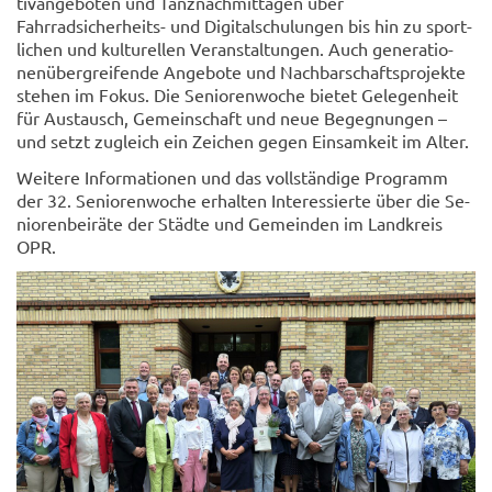
tiv­an­ge­bo­ten und Tanz­nach­mit­ta­gen über
Fahrradsicherheits-​ und Di­gi­tal­schu­lun­gen bis hin zu sport­
li­chen und kul­tu­rel­len Ver­an­stal­tun­gen. Auch ge­nera­tio­
nen­über­grei­fen­de An­ge­bo­te und Nach­bar­schafts­pro­jek­te
ste­hen im Fokus. Die Se­nio­ren­wo­che bie­tet Ge­le­gen­heit
für Aus­tausch, Ge­mein­schaft und neue Be­geg­nun­gen –
und setzt zu­gleich ein Zei­chen gegen Ein­sam­keit im Alter.
Wei­te­re In­for­ma­tio­nen und das voll­stän­di­ge Pro­gramm
der 32. Se­nio­ren­wo­che er­hal­ten In­ter­es­sier­te über die Se­
nio­ren­bei­rä­te der Städ­te und Ge­mein­den im Land­kreis
OPR.