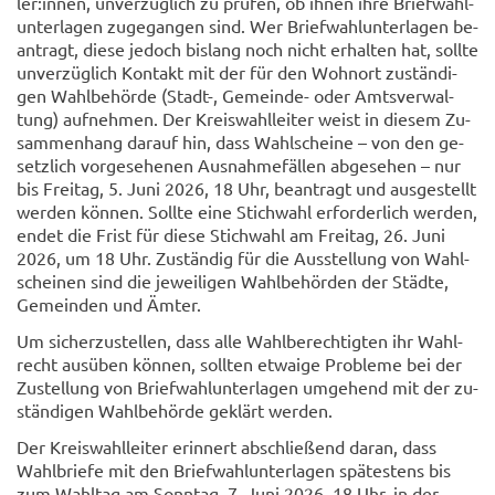
ler:innen, un­ver­züg­lich zu prü­fen, ob ihnen ihre Brief­wahl­
un­ter­la­gen zu­ge­gan­gen sind. Wer Brief­wahl­un­ter­la­gen be­
an­tragt, diese je­doch bis­lang noch nicht er­hal­ten hat, soll­te
un­ver­züg­lich Kon­takt mit der für den Wohn­ort zu­stän­di­
gen Wahl­be­hör­de (Stadt-​, Gemeinde-​ oder Amts­ver­wal­
tung) auf­neh­men. Der Kreis­wahl­lei­ter weist in die­sem Zu­
sam­men­hang dar­auf hin, dass Wahl­schei­ne – von den ge­
setz­lich vor­ge­se­he­nen Aus­nah­me­fäl­len ab­ge­se­hen – nur
bis Frei­tag, 5. Juni 2026, 18 Uhr, be­an­tragt und aus­ge­stellt
wer­den kön­nen. Soll­te eine Stich­wahl er­for­der­lich wer­den,
endet die Frist für diese Stich­wahl am Frei­tag, 26. Juni
2026, um 18 Uhr. Zu­stän­dig für die Aus­stel­lung von Wahl­
schei­nen sind die je­wei­li­gen Wahl­be­hör­den der Städ­te,
Ge­mein­den und Ämter.
Um si­cher­zu­stel­len, dass alle Wahl­be­rech­tig­ten ihr Wahl­
recht aus­üben kön­nen, soll­ten et­wai­ge Pro­ble­me bei der
Zu­stel­lung von Brief­wahl­un­ter­la­gen um­ge­hend mit der zu­
stän­di­gen Wahl­be­hör­de ge­klärt wer­den.
Der Kreis­wahl­lei­ter er­in­nert ab­schlie­ßend daran, dass
Wahl­brie­fe mit den Brief­wahl­un­ter­la­gen spä­tes­tens bis
zum Wahl­tag am Sonn­tag, 7. Juni 2026, 18 Uhr, in der