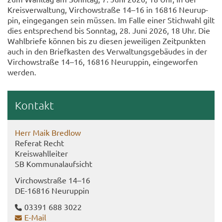
Kreis­ver­wal­tung, Virch­ow­stra­ße 14–16 in 16816 Neu­rup­
pin, ein­ge­gan­gen sein müs­sen. Im Falle einer Stich­wahl gilt
dies ent­spre­chend bis Sonn­tag, 28. Juni 2026, 18 Uhr. Die
Wahl­brie­fe kön­nen bis zu die­sen je­wei­li­gen Zeit­punk­ten
auch in den Brief­kas­ten des Ver­wal­tungs­ge­bäu­des in der
Virch­ow­stra­ße 14–16, 16816 Neu­rup­pin, ein­ge­wor­fen
wer­den.
Kon­takt
Herr Maik Bred­low
Re­fe­rat Recht
Kreis­wahl­lei­ter
SB Kom­mu­nal­auf­sicht
Virch­ow­stra­ße 14–16
DE-​16816 Neu­rup­pin
03391 688 3022
E-​Mail