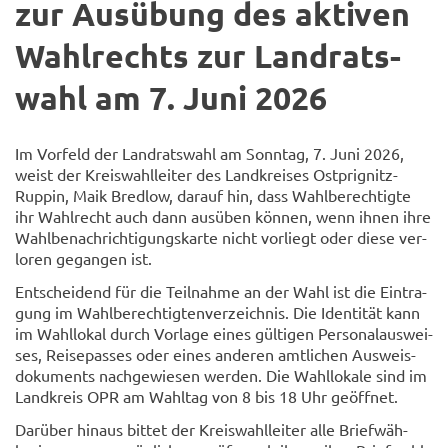
zur Aus­übung des ak­ti­ven
Wahl­rechts zur Land­rats­
wahl am 7. Juni 2026
Im Vor­feld der Land­rats­wahl am Sonn­tag, 7. Juni 2026,
weist der Kreis­wahl­lei­ter des Land­krei­ses Ostprignitz-​
Ruppin, Maik Bred­low, dar­auf hin, dass Wahl­be­rech­tig­te
ihr Wahl­recht auch dann aus­üben kön­nen, wenn ihnen ihre
Wahl­be­nach­rich­ti­gungs­kar­te nicht vor­liegt oder diese ver­
lo­ren ge­gan­gen ist.
Ent­schei­dend für die Teil­nah­me an der Wahl ist die Ein­tra­
gung im Wahl­be­rech­tig­ten­ver­zeich­nis. Die Iden­ti­tät kann
im Wahl­lo­kal durch Vor­la­ge eines gül­ti­gen Per­so­nal­aus­wei­
ses, Rei­se­pas­ses oder eines an­de­ren amt­li­chen Aus­weis­
do­ku­ments nach­ge­wie­sen wer­den. Die Wahl­lo­ka­le sind im
Land­kreis OPR am Wahl­tag von 8 bis 18 Uhr ge­öff­net.
Dar­über hin­aus bit­tet der Kreis­wahl­lei­ter alle Brief­wäh­