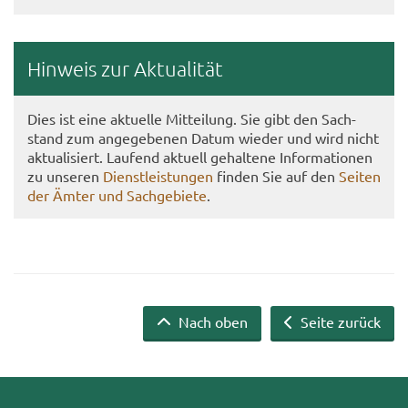
Hin­weis zur Ak­tua­li­tät
Dies ist eine ak­tu­el­le Mit­tei­lung. Sie gibt den Sach­
stand zum an­ge­ge­be­nen Datum wie­der und wird nicht
ak­tua­li­siert. Lau­fend ak­tu­ell ge­hal­te­ne In­for­ma­tio­nen
zu un­se­ren
Dienst­leis­tun­gen
fin­den Sie auf den
Sei­ten
der Ämter und Sach­ge­bie­te
.
Nach oben
Seite zurück