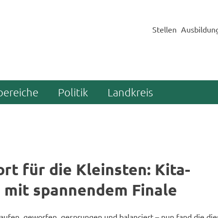
Stellen
Ausbildun
bereiche
Politik
Landkreis
rt für die Kleins­ten: Kita-​
mit span­nen­dem Fi­na­le
­fen, ge­wor­fen, ge­sprun­gen und ba­lan­ciert – nun fand die dies­