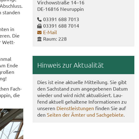
Virch­ow­stra­ße 14–16
Ab­schluss.
DE-​16816 Neu­rup­pin
n stan­den
03391 688 7013
03391 688 7014
n­ten in
E-​Mail
e­ren. Die
Raum: 228
er Wett­
in­mal
Hin­weis zur Ak­tua­li­tät
. Am Ende
gro­ßen
ung!
Dies ist eine ak­tu­el­le Mit­tei­lung. Sie gibt
schen Fach­
den Sach­stand zum an­ge­ge­be­nen Datum
uppin, die
wie­der und wird nicht ak­tua­li­siert. Lau­
fend ak­tu­ell ge­hal­te­ne In­for­ma­tio­nen zu
un­se­ren
Dienst­leis­tun­gen
fin­den Sie auf
den
Sei­ten der Ämter und Sach­ge­bie­te
.