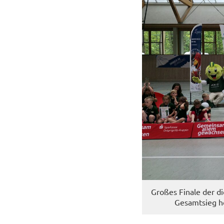
Gro­ßes Fi­na­le der d
Ge­samt­sieg h