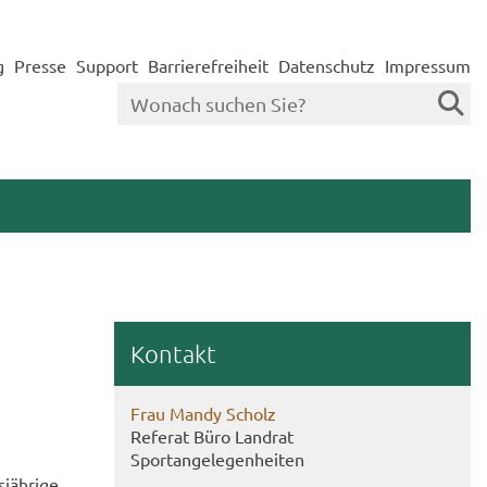
g
Presse
Support
Barrierefreiheit
Datenschutz
Impressum
Kon­takt
Frau Mandy Scholz
Re­fe­rat Büro Land­rat
Sport­an­ge­le­gen­hei­ten
jäh­ri­ge