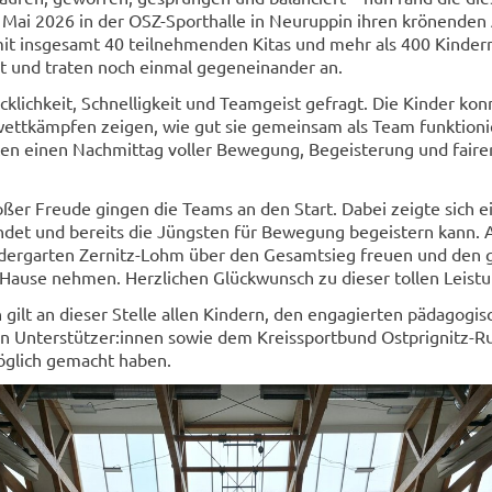
Mai 2026 in der OSZ-​Sporthalle in Neu­rup­pin ihren krö­nen­den 
it ins­ge­samt 40 teil­neh­men­den Kitas und mehr als 400 Kin­der
est und tra­ten noch ein­mal ge­gen­ein­an­der an.
ck­lich­keit, Schnel­lig­keit und Team­geist ge­fragt. Die Kin­der kon
­wett­kämp­fen zei­gen, wie gut sie ge­mein­sam als Team funk­tio­ni
ten einen Nach­mit­tag vol­ler Be­we­gung, Be­geis­te­rung und fai­r
o­ßer Freu­de gin­gen die Teams an den Start. Dabei zeig­te sich e
n­det und be­reits die Jüngs­ten für Be­we­gung be­geis­tern kann
n­der­gar­ten Zernitz-​Lohm über den Ge­samt­sieg freu­en und den 
Hause neh­men. Herz­li­chen Glück­wunsch zu die­ser tol­len Leis­t
gilt an die­ser Stel­le allen Kin­dern, den en­ga­gier­ten päd­ago­gi­
hen Un­ter­stüt­zer:innen sowie dem Kreis­sport­bund Ostprignitz-​R
ög­lich ge­macht haben.