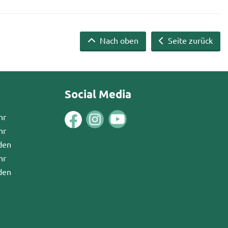
Nach oben
Seite zurück
Social Media
hr
hr
den
hr
den