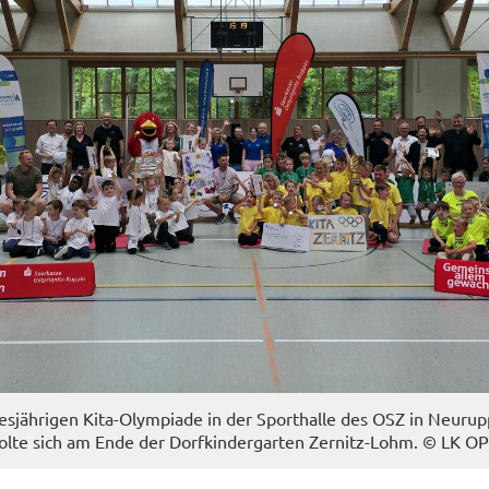
ies­jäh­ri­gen Kita-​Olympiade in der Sport­hal­le des OSZ in Neu­rup
olte sich am Ende der Dorf­kin­der­gar­ten Zernitz-​Lohm. © LK O