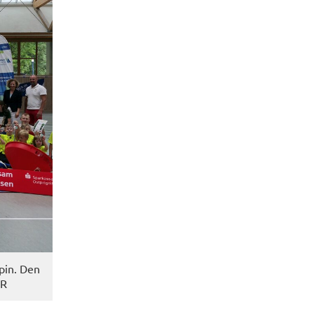
­pin. Den
PR