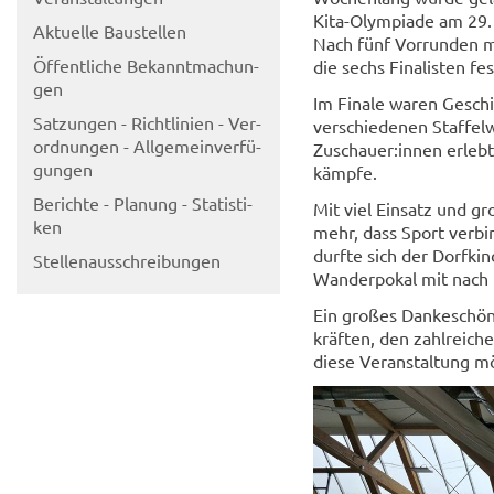
Kita-​Olympiade am 29. 
Ak­tu­el­le Bau­stel­len
Nach fünf Vor­run­den m
Öf­fent­li­che Be­kannt­ma­chun­
die sechs Fi­na­lis­ten f
gen
Im Fi­na­le waren Ge­schi
Sat­zun­gen - Richt­li­ni­en - Ver­
ver­schie­de­nen Staf­fel
ord­nun­gen - All­ge­mein­ver­fü­
Zu­schau­er:innen er­leb­
gun­gen
kämp­fe.
Be­rich­te - Pla­nung - Sta­tis­ti­
Mit viel Ein­satz und gr
ken
mehr, dass Sport ver­bi
durf­te sich der Dorf­ki
Stel­len­aus­schrei­bun­gen
Wan­der­po­kal mit nach 
Ein gro­ßes Dan­ke­schön 
kräf­ten, den zahl­rei­c
diese Ver­an­stal­tung m