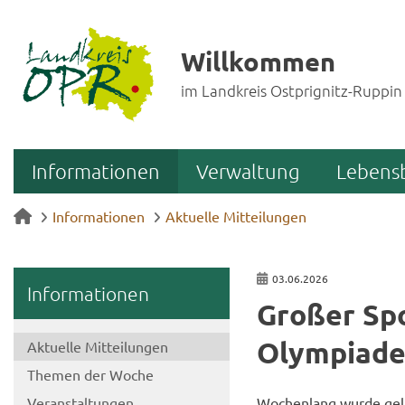
Willkommen
im Landkreis Ostprignitz-Ruppin
Informationen
Verwaltung
Lebens
Informationen
Aktuelle Mitteilungen
03.06.2026
In­for­ma­tio­nen
Gro­ßer Spo
Olympiade 
Ak­tu­el­le Mit­tei­lun­gen
The­men der Woche
Ver­an­stal­tun­gen
Wo­chen­lang wurde ge­lau