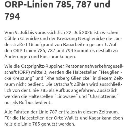
ORP-​Linien 785, 787 und
794
Vom 9. Juli bis vor­aus­sicht­lich 22. Juli 2026 ist zwi­schen
Güh­len Glie­ni­cke und der Kreu­zung Neu­glie­ni­cke die Lan­
des­stra­ße L16 auf­grund von Bau­ar­bei­ten ge­sperrt. Auf
den ORP-​Linien 785, 787 und 794 kommt es des­halb zu
Än­de­run­gen und Ein­schrän­kun­gen.
Wie die Ostprignitz-​Ruppiner Per­so­nen­nah­ver­kehrs­ge­sell­
schaft (ORP) mit­teilt, wer­den die Hal­te­stel­len "Neu­glie­ni­
cke Kreu­zung" und "Rheins­berg Glie­ni­cke" in die­sem Zeit­
raum nicht be­dient. Die Ort­schaft Züh­len wird aus­schließ­
lich von der Linie 785 als Ruf­bus an­ge­fah­ren. Zu­sätz­lich
wer­den die Hal­te­stel­len "Li­now­see" und "Char­lot­ten­au"
nur als Ruf­bus be­dient.
Alle Fahr­ten der Linie 787 ent­fal­len in die­sem Zeit­raum.
Für die Hal­te­stel­len der Orte Wal­litz und Kagar kann eben­
falls die Linie 785 ge­nutzt wer­den.