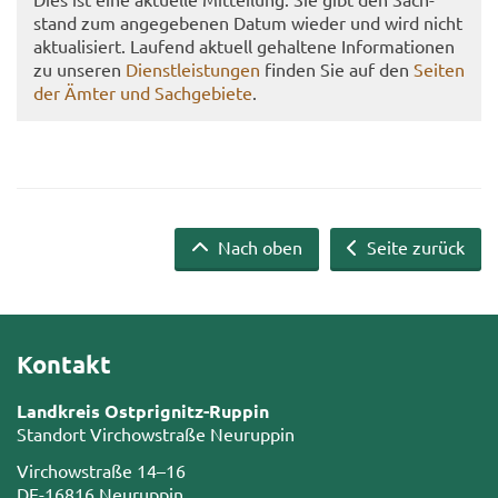
stand zum an­ge­ge­be­nen Datum wie­der und wird nicht
ak­tua­li­siert. Lau­fend ak­tu­ell ge­hal­te­ne In­for­ma­tio­nen
zu un­se­ren
Dienst­leis­tun­gen
fin­den Sie auf den
Sei­ten
der Ämter und Sach­ge­bie­te
.
Nach oben
Seite zurück
Kontakt
Landkreis Ostprignitz-Ruppin
Standort Virchowstraße Neuruppin
Virchowstraße 14–16
DE-16816 Neuruppin