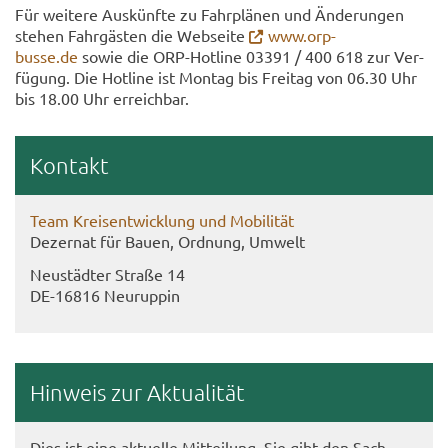
Für wei­te­re Aus­künf­te zu Fahr­plä­nen und Än­de­run­gen
ste­hen Fahr­gäs­ten die Web­sei­te
www.orp-​
busse.de
sowie die ORP-​Hotline 03391 / 400 618 zur Ver­
fü­gung. Die Hot­line ist Mon­tag bis Frei­tag von 06.30 Uhr
bis 18.00 Uhr er­reich­bar.
Kon­takt
Team Kreis­ent­wick­lung und Mo­bi­li­tät
De­zer­nat für Bauen, Ord­nung, Um­welt
Neu­städ­ter Stra­ße 14
DE-​16816 Neu­rup­pin
Hin­weis zur Ak­tua­li­tät
Dies ist eine ak­tu­el­le Mit­tei­lung. Sie gibt den Sach­