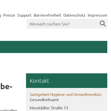
g
Presse
Support
Barrierefreiheit
Datenschutz
Impressum
Kon­takt
 be­
Sach­ge­biet Hy­gie­ne und Um­welt­me­di­zin
Ge­sund­heits­amt
Neu­städ­ter Stra­ße 13
on­trol­len