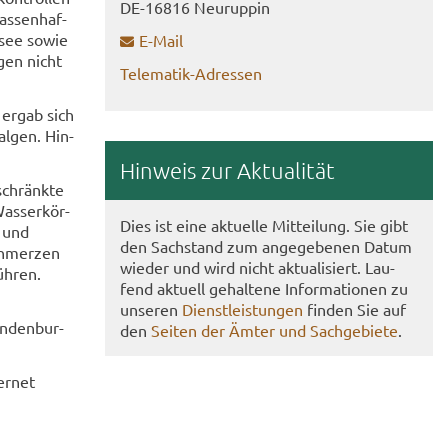
DE-​16816 Neu­rup­pin
s­sen­haf­
l­see sowie
E-​Mail
­gen nicht
Telematik-​Adressen
) ergab sich
al­gen. Hin­
Hin­weis zur Ak­tua­li­tät
schränk­te
as­ser­kör­
Dies ist eine ak­tu­el­le Mit­tei­lung. Sie gibt
- und
den Sach­stand zum an­ge­ge­be­nen Datum
schmer­zen
wie­der und wird nicht ak­tua­li­siert. Lau­
üh­ren.
fend ak­tu­ell ge­hal­te­ne In­for­ma­tio­nen zu
un­se­ren
Dienst­leis­tun­gen
fin­den Sie auf
n­den­bur­
den
Sei­ten der Ämter und Sach­ge­bie­te
.
er­net