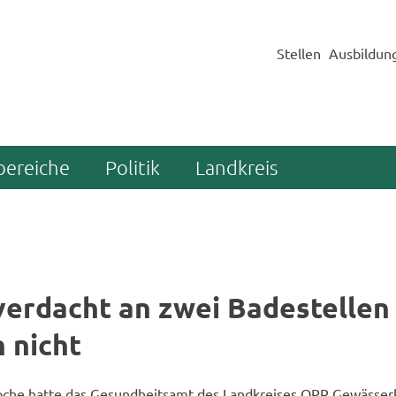
Stellen
Ausbildun
bereiche
Politik
Landkreis
­ver­dacht an zwei Ba­de­stel­len
h nicht
che hatte das Ge­sund­heits­amt des Land­krei­ses OPR Ge­wäs­ser­k