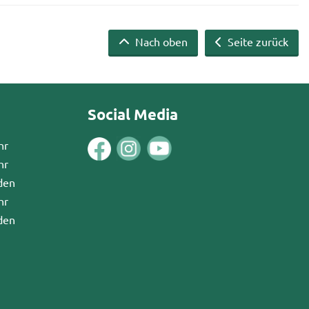
Nach oben
Seite zurück
Social Media
hr
hr
den
hr
den