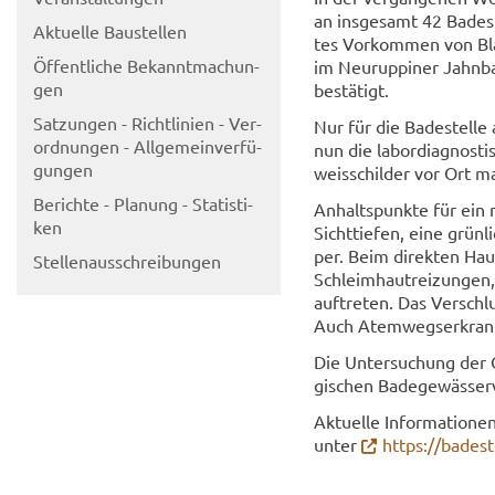
an ins­ge­samt 42 Ba­de­
Ak­tu­el­le Bau­stel­len
tes Vor­kom­men von Blau
Öf­fent­li­che Be­kannt­ma­chun­
im Neu­rup­pi­ner Jahn­b
gen
be­stä­tigt.
Sat­zun­gen - Richt­li­ni­en - Ver­
Nur für die Ba­de­stel­le
ord­nun­gen - All­ge­mein­ver­fü­
nun die la­bor­dia­gnos­ti
gun­gen
weis­schil­der vor Ort m
Be­rich­te - Pla­nung - Sta­tis­ti­
An­halts­punk­te für ein 
ken
Sicht­tie­fen, eine grün­
per. Beim di­rek­ten Hau
Stel­len­aus­schrei­bun­gen
Schleim­haut­rei­zun­gen,
auf­tre­ten. Das Ver­schl
Auch Atem­wegs­er­kran­
Die Un­ter­su­chung der 
gi­schen Ba­de­ge­wäs­ser­
Ak­tu­el­le In­for­ma­tio­
unter
https://ba­de­s