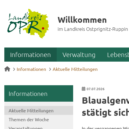
Willkommen
im Landkreis Ostprignitz-Ruppin
Informationen
Verwaltung
Lebens
Informationen
Aktuelle Mitteilungen
07.07.2026
In­for­ma­tio­nen
Blau­al­gen
stä­tigt sic
Ak­tu­el­le Mit­tei­lun­gen
The­men der Woche
Ver­an­stal­tun­gen
In der ver­gan­ge­nen Wo