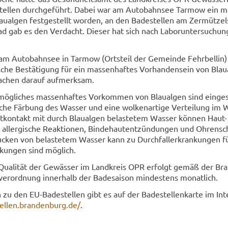
stel­len durch­ge­führt. Dabei war am Au­to­bahn­see Tar­mow ein ma
­al­gen fest­ge­stellt wor­den, an den Ba­de­stel­len am Zer­müt­ze
ad gab es den Ver­dacht. Die­ser hat sich nach La­bor­un­ter­su­chun
 am Au­to­bahn­see in Tar­mow (Orts­teil der Ge­mein­de Fehr­bel­lin
­sche Be­stä­ti­gung für ein mas­sen­haf­tes Vor­han­den­sein von Blau­
a­chen dar­auf auf­merk­sam.
mög­li­ches mas­sen­haf­tes Vor­kom­men von Blau­al­gen sind ein­ge­
li­che Fär­bung des Was­ser und eine wol­ken­ar­ti­ge Ver­tei­lung im W
t­kon­takt mit durch Blau­al­gen be­las­te­tem Was­ser kön­nen Haut
 all­er­gi­sche Re­ak­tio­nen, Bin­de­haut­ent­zün­dun­gen und Oh­ren­
u­cken von be­las­te­tem Was­ser kann zu Durch­fall­erkran­kun­gen f
kun­gen sind mög­lich.
Qua­li­tät der Ge­wäs­ser im Land­kreis OPR er­folgt gemäß der Bra
ver­ord­nung in­ner­halb der Ba­de­sai­son min­des­tens mo­nat­lich.
nen zu den EU-​Badestellen gibt es auf der Ba­de­stel­len­kar­te im In­t
tel­len.bran­den­burg.de/
.