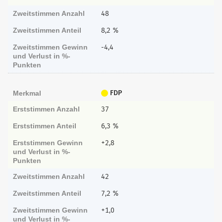
Zweitstimmen
Anzahl
48
Zweitstimmen
Anteil
8,2 %
Zweitstimmen
Gewinn
-4,4
und Verlust in %-
Punkten
FDP
Merkmal
Erststimmen
Anzahl
37
Erststimmen
Anteil
6,3 %
Erststimmen
Gewinn
+2,8
und Verlust in %-
Punkten
Zweitstimmen
Anzahl
42
Zweitstimmen
Anteil
7,2 %
Zweitstimmen
Gewinn
+1,0
und Verlust in %-