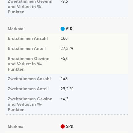
Zweitstimmen
Gewinn
-9,5
und Verlust in %-
Punkten
AfD
Merkmal
Erststimmen
Anzahl
160
Erststimmen
Anteil
27,3 %
Erststimmen
Gewinn
+5,0
und Verlust in %-
Punkten
Zweitstimmen
Anzahl
148
Zweitstimmen
Anteil
25,2 %
Zweitstimmen
Gewinn
+4,3
und Verlust in %-
Punkten
SPD
Merkmal