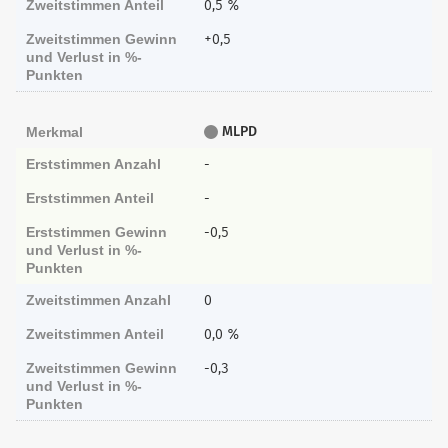
Zweitstimmen
Anteil
0,5 %
Zweitstimmen
Gewinn
+0,5
und Verlust in %-
Punkten
MLPD
Merkmal
Erststimmen
Anzahl
-
Erststimmen
Anteil
-
Erststimmen
Gewinn
-0,5
und Verlust in %-
Punkten
Zweitstimmen
Anzahl
0
Zweitstimmen
Anteil
0,0 %
Zweitstimmen
Gewinn
-0,3
und Verlust in %-
Punkten