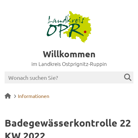
Willkommen
im Landkreis Ostprignitz-Ruppin
Informationen
Ba­de­ge­wäs­ser­kon­trol­le 22
KW 2022