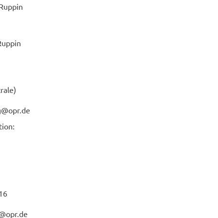
​Ruppin
​Ruppin
a­le)
tung@opr.de
ti­on:
016
rio@opr.de