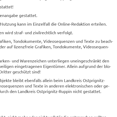
stat­tet!
­an­ga­be ge­stat­tet.
e Nut­zung kann im Ein­zel­fall die Online-​Redaktion er­tei­len.
n wird straf-​ und zi­vil­recht­lich ver­folgt.
a­fi­ken, Ton­do­ku­men­te, Vi­deo­se­quen­zen und Texte zu be­ach­
er auf li­zenz­freie Gra­fi­ken, Ton­do­ku­men­te, Vi­deo­se­quen­
arken-​ und Wa­ren­zei­chen un­ter­lie­gen un­ein­ge­schränkt den
­li­gen ein­ge­tra­ge­nen Ei­gen­tü­mer. Al­lein auf­grund der blo­
rit­ter ge­schützt sind!
b­jek­te bleibt eben­falls al­lein beim Land­kreis Ostprignitz-​
deo­se­quen­zen und Texte in an­de­ren elek­tro­ni­schen oder ge­
ng durch den Land­kreis Ostprignitz-​Ruppin nicht ge­stat­tet.