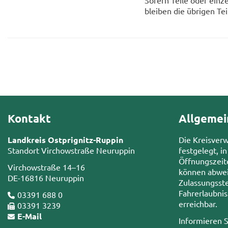
So­fern Teile oder ein­ze
blei­ben die üb­ri­gen Te
Kontakt
Allgemei
Landkreis Ostprignitz-Ruppin
Die Kreisver
Standort Virchowstraße Neuruppin
festgelegt, in
Öffnungszeit
Virchowstraße 14–16
können abwei
DE-16816 Neuruppin
Zulassungsste
Fahrerlaubni
03391 688 0
erreichbar.
03391 3239
E-Mail
Informieren S