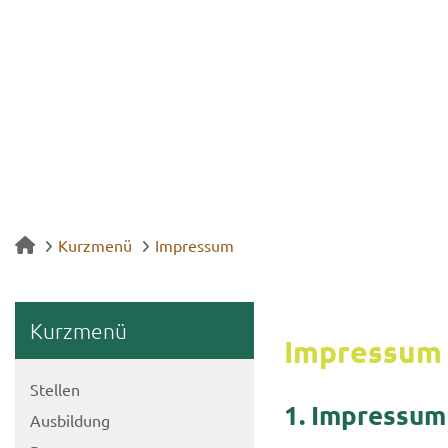
Kurzmenü
Impressum
Kurz­me­nü
Im­pres­sum
Stel­len
1. Im­pres­sum
Aus­bil­dung