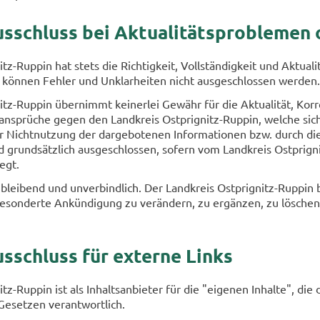
s­schluss bei Ak­tua­li­täts­pro­ble­men 
-​Ruppin hat stets die Rich­tig­keit, Voll­stän­dig­keit und Ak­tua­li­tät
ön­nen Feh­ler und Un­klar­hei­ten nicht aus­ge­schlos­sen wer­den.
-​Ruppin über­nimmt kei­ner­lei Ge­währ für die Ak­tua­li­tät, Kor­rekt­
­an­sprü­che gegen den Land­kreis Ostprignitz-​Ruppin, wel­che sich a
icht­nut­zung der dar­ge­bo­te­nen In­for­ma­tio­nen bzw. durch die Nu
d grund­sätz­lich aus­ge­schlos­sen, so­fern vom Land­kreis Ostprignit
iegt.
i­blei­bend und un­ver­bind­lich. Der Land­kreis Ostprignitz-​Ruppin 
son­der­te An­kün­di­gung zu ver­än­dern, zu er­gän­zen, zu lö­schen o
us­schluss für ex­ter­ne Links
z-​Ruppin ist als In­halts­an­bie­ter für die "ei­ge­nen In­hal­te", di
e­set­zen ver­ant­wort­lich.