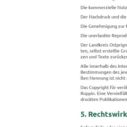
Die kom­mer­zi­el­le Nut­zu
Der Nach­druck und die A
Die Ge­neh­mi­gung zur Pu
Die un­er­laub­te Re­pro­du
Der Land­kreis Ostprignit
ten, selbst er­stell­te G
zen und Texte zu­rück­zu
Alle in­ner­halb des In­t
Be­stim­mun­gen des je­we
ßen Nen­nung ist nicht d
Das Co­py­right für ver­ö
Ruppin. Eine Ver­viel­fäl
druck­ten Pu­bli­ka­tio­n
5. Rechts­wirk