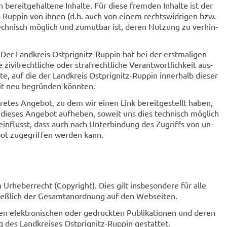
 be­reit­ge­hal­te­ne In­hal­te. Für diese frem­den In­hal­te ist der
z-​Ruppin von ihnen (d.h. auch von einem rechts­wid­ri­gen bzw.
tech­nisch mög­lich und zu­mut­bar ist, deren Nut­zung zu ver­hin­
. Der Land­kreis Ostprignitz-​Ruppin hat bei der erst­ma­li­gen
il­recht­li­che oder straf­recht­li­che Ver­ant­wort­lich­keit aus­
­te, auf die der Land­kreis Ostprignitz-​Ruppin in­ner­halb die­ser
keit neu be­grün­den könn­ten.
re­tes An­ge­bot, zu dem wir einen Link be­reit­ge­stellt haben,
uf die­ses An­ge­bot auf­he­ben, so­weit uns dies tech­nisch mög­lich
­ein­flusst, dass auch nach Un­ter­bin­dung des Zu­griffs von un­
ot zu­ge­grif­fen wer­den kann.
Ur­he­ber­recht (Co­py­right). Dies gilt ins­be­son­de­re für alle
chließ­lich der Ge­samt­an­ord­nung auf den Web­sei­ten.
en elek­tro­ni­schen oder ge­druck­ten Pu­bli­ka­tio­nen und deren
ung des Land­krei­ses Ostprignitz-​Ruppin ge­stat­tet.