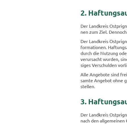
2. Haf­tungs­au
Der Land­kreis Ostprignitz
nen zum Ziel. Den­noch k
Der Land­kreis Ostprignitz
for­ma­tio­nen. Haf­tungs
durch die Nut­zung oder N
ver­ur­sacht wur­den, sin
si­ges Ver­schul­den vor­l
Alle An­ge­bo­te sind fre
sam­te An­ge­bot ohne ge­
stel­len.
3. Haf­tungs­a
Der Land­kreis Ostprignit
nach den all­ge­mei­nen G