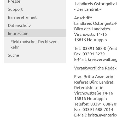
Pres­se
Land­kreis Ostprignitz-
Sup­port
- Der Land­rat -
Bar­rie­re­frei­heit
An­schrift:
Land­kreis Ostprignitz-
Da­ten­schutz
Büro des Land­ra­tes
Im­pres­sum
Virch­ow­str. 14-16
16816 Neu­rup­pin
Elek­tro­ni­scher Rechts­ver­
kehr
Tel: 03391 688-0 (Zen­tr
Fax: 03391 3239
Suche
E-​Mail: kreis­ver­wal­
Ver­ant­wort­li­che Re­dak­
Frau Brit­ta Avan­t­a­rio
Re­fe­rat Büro Land­rat
Re­fe­rats­lei­te­rin
Virch­ow­stra­ße 14-16
16816 Neu­rup­pin
Te­le­fon: 03391 688-​7
Fax: 03391 688-​7014
E-​Mail: brit­ta.avan­t­a­