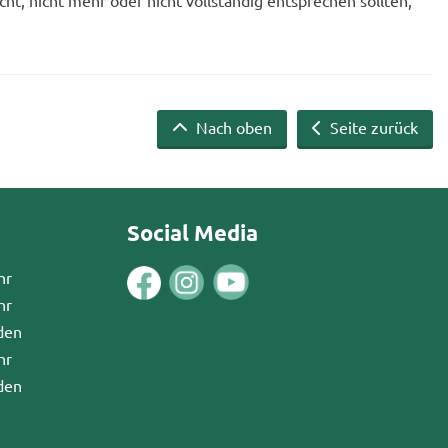
icht, nicht mehr oder nicht voll­stän­dig ent­spre­chen soll­ten,
Nach oben
Seite zurück
Social Media
hr
hr
den
hr
den