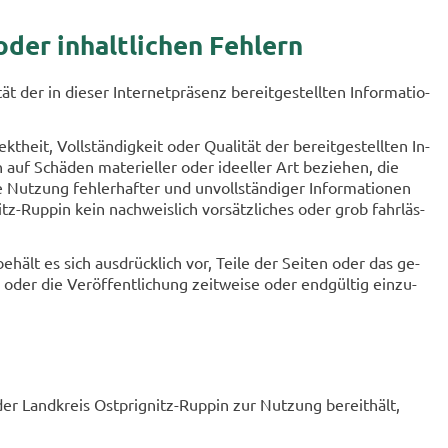
oder in­halt­li­chen Feh­lern
 der in die­ser In­ter­net­prä­senz be­reit­ge­stell­ten In­for­ma­tio­
heit, Voll­stän­dig­keit oder Qua­li­tät der be­reit­ge­stell­ten In­
uf Schä­den ma­te­ri­el­ler oder ideel­ler Art be­zie­hen, die
t­zung feh­ler­haf­ter und un­voll­stän­di­ger In­for­ma­tio­nen
z-​Ruppin kein nach­weis­lich vor­sätz­li­ches oder grob fahr­läs­
be­hält es sich aus­drück­lich vor, Teile der Sei­ten oder das ge­
der die Ver­öf­fent­li­chung zeit­wei­se oder end­gül­tig ein­zu­
e der Land­kreis Ostprignitz-​Ruppin zur Nut­zung be­reit­hält,