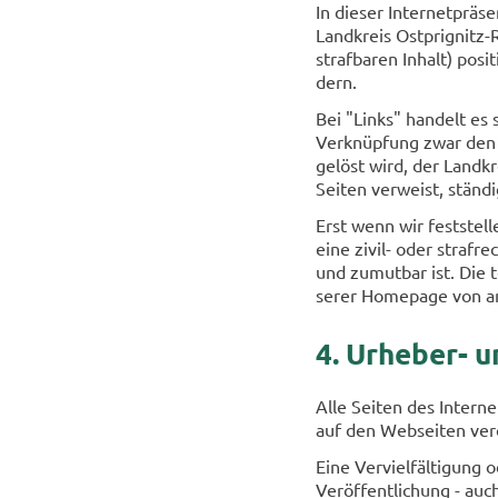
In die­ser In­ter­net­prä­
Land­kreis Ostprignitz-​
straf­ba­ren In­halt) po­
dern.
Bei "Links" han­delt es s
Ver­knüp­fung zwar den fre
ge­löst wird, der Land­kr
Sei­ten ver­weist, stän­d
Erst wenn wir fest­stel­
eine zivil-​ oder straf­r
und zu­mut­bar ist. Die t
se­rer Home­page von an­
4. Urheber-​ 
Alle Sei­ten des In­ter­ne
auf den Web­sei­ten ver­ö
Eine Ver­viel­fäl­ti­gung
Ver­öf­fent­li­chung - auc