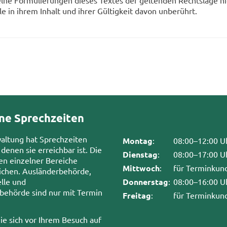
l­ne For­mu­lie­run­gen die­ses Tex­tes der gel­ten­den Rechts­la­ge n
ile in ihrem In­halt und ihrer Gül­tig­keit davon un­be­rührt.
ne Sprechzeiten
waltung hat Sprechzeiten
Montag
:
08:00–12:00 U
 denen sie erreichbar ist. Die
Dienstag
:
08:00–17:00 U
en einzelner Bereiche
Mittwoch
:
für Terminkun
chen. Ausländerbehörde,
lle und
Donnerstag
:
08:00–16:00 U
sbehörde sind nur mit Termin
Freitag
:
für Terminkun
ie sich vor Ihrem Besuch auf