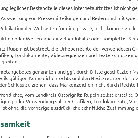
ng jeg­li­cher Be­stand­tei­le die­ses In­ter­net­auf­trit­tes ist nicht ge­
us­wer­tung von Pres­se­mit­tei­lun­gen und Reden sind mit Quel­len
­bli­ka­ti­on der Web­sei­ten für eine pri­va­te, nicht kom­mer­zi­el­l
k­ti­on oder Wei­ter­ga­be ein­zel­ner In­hal­te oder kom­plet­ter Sei­te
z-​Ruppin ist be­strebt, die Ur­he­ber­rech­te der ver­wen­de­ten Gr
ra­fi­ken, Ton­do­ku­men­te, Vi­deo­se­quen­zen und Texte zu nut­zen od
­grei­fen.
er­net­an­ge­bo­tes ge­nann­ten und ggf. durch Drit­te ge­schütz­ten M
ils gül­ti­gen Kenn­zei­chen­rechts und den Be­sitz­rech­ten der je­wei
er Schluss zu zie­hen, dass Mar­ken­zei­chen nicht durch Rech­te D
f­fent­lich­te, vom Land­kreis Ostprignitz-​Ruppin selbst er­stell­te O
­ti­gung oder Ver­wen­dung sol­cher Gra­fi­ken, Ton­do­ku­men­te, Vi­
en ist ohne die vor­he­ri­ge aus­drück­li­che schrift­li­che Zu­stim­mu
­sam­keit