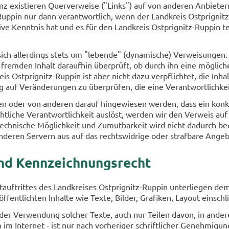
senz exis­tie­ren Quer­ver­wei­se ("Links") auf von an­de­ren An­bie­tern
Ruppin nur dann ver­ant­wort­lich, wenn der Land­kreis Ostprignit
si­ti­ve Kennt­nis hat und es für den Land­kreis Ostprignitz-​Ruppin 
ich al­ler­dings stets um "le­ben­de" (dy­na­mi­sche) Ver­wei­sun­gen
m­den In­halt dar­auf­hin über­prüft, ob durch ihn eine mög­li­che zi­v
eis Ostprignitz-​Ruppin ist aber nicht dazu ver­pflich­tet, die In­hal
ig auf Ver­än­de­run­gen zu über­prü­fen, die eine Ver­ant­wort­lich­
len oder von an­de­ren dar­auf hin­ge­wie­sen wer­den, dass ein kon­k
echt­li­che Ver­ant­wort­lich­keit aus­löst, wer­den wir den Ver­weis a
ech­ni­sche Mög­lich­keit und Zu­mut­bar­keit wird nicht da­durch be
de­ren Ser­vern aus auf das rechts­wid­ri­ge oder straf­ba­re An­ge­b
und Kenn­zeich­nungs­recht
t­auf­trit­tes des Land­krei­ses Ostprignitz-​Ruppin un­ter­lie­gen dem 
f­fent­lich­ten In­hal­te wie Texte, Bil­der, Gra­fi­ken, Lay­out ein­s
 oder Ver­wen­dung sol­cher Texte, auch nur Tei­len davon, in an­de­r
h im In­ter­net - ist nur nach vor­he­ri­ger schrift­li­cher Ge­neh­mi­g