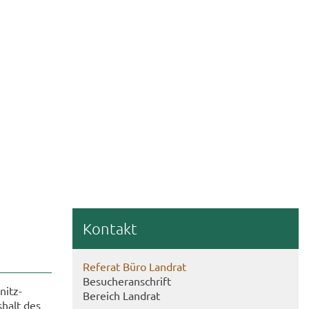
Kon­takt
Re­fe­rat Büro Land­rat
Be­su­cher­an­schrift
nitz-​
Be­reich Land­rat
­halt des