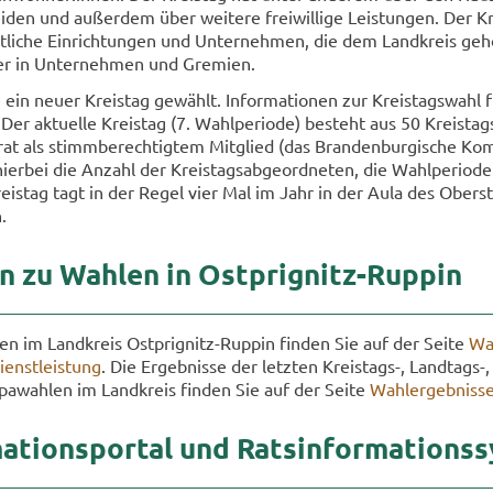
i­den und au­ßer­dem über wei­te­re frei­wil­li­ge Leis­tun­gen. Der Kr
t­li­che Ein­rich­tun­gen und Un­ter­neh­men, die dem Land­kreis ge­
­ter in Un­ter­neh­men und Gre­mi­en.
n neuer Kreis­tag ge­wählt. In­for­ma­tio­nen zur Kreis­tags­wahl f
 Der ak­tu­el­le Kreis­tag (7. Wahl­pe­ri­ode) be­steht aus 50 Kreis­tag
t als stimm­be­rech­tig­tem Mit­glied (das Bran­den­bur­gi­sche Kom
er­bei die An­zahl der Kreis­tags­ab­ge­ord­ne­ten, die Wahl­pe­ri­od
reis­tag tagt in der Regel vier Mal im Jahr in der Aula des Ober­st
.
nen zu Wah­len in Ostprignitz-​Ruppin
­len im Land­kreis Ostprignitz-​Ruppin fin­den Sie auf der Seite
Wa
ienst­leis­tung
. Die Er­geb­nis­se der letz­ten Kreistags-​, Landtags-​,
pa­wah­len im Land­kreis fin­den Sie auf der Seite
Wahl­er­geb­nis­s
a­ti­ons­por­tal und Rats­in­for­ma­ti­ons­