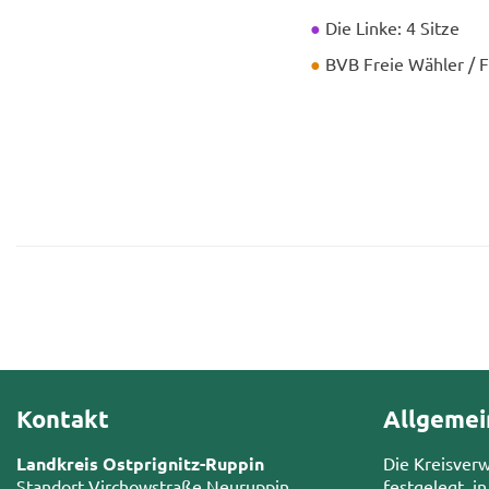
●
Die Linke: 4 Sitze
●
BVB Freie Wäh­ler / F
Kontakt
Allgemei
Landkreis Ostprignitz-Ruppin
Die Kreisver
Standort Virchowstraße Neuruppin
festgelegt, in