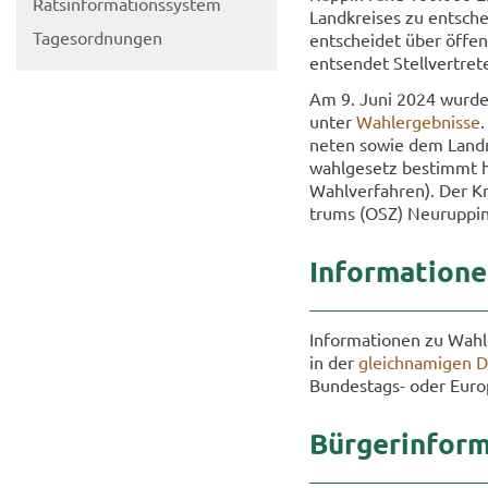
Rats­in­for­ma­ti­ons­sys­tem
Land­krei­ses zu ent­sche
Ta­ges­ord­nun­gen
ent­schei­det über öf­fen
ent­sen­det Stell­ver­tre
Am 9. Juni 2024 wurde ei
unter
Wahl­er­geb­nis­se
.
ne­ten sowie dem Land­ra
wahl­ge­setz be­stimmt hi
Wahl­ver­fah­ren). Der K
trums (OSZ) Neu­rup­pin
In­for­ma­tio­
In­for­ma­tio­nen zu Wah
in der
gleich­na­mi­gen D
Bundestags-​ oder Eu­ro­
Bür­ger­infor­m