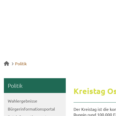
Politik
Po­li­tik
Kreis­tag O
Wahl­er­geb­nis­se
Bür­ger­infor­ma­ti­ons­por­tal
Der Kreis­tag ist die kom­
Ruppin rund 100.000 Ein