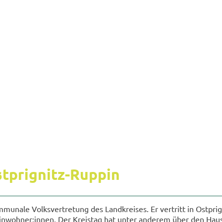
stprignitz-​Ruppin
mu­na­le Volks­ver­tre­tung des Land­krei­ses. Er ver­tritt in Ostprig
­woh­ner:innen. Der Kreis­tag hat unter an­de­rem über den Haus