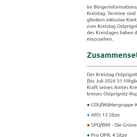
Im Bür­ger­infor­ma­ti­ons
Kreis­tag: Ter­mi­ne sind
glie­dern in­klu­si­ve Kon
zum Kreis­tag Ostprigni
des Kreis­ta­ges haben d
ein­zu­se­hen.
Zu­sam­men­se
Der Kreis­tag Ostprignit
(bis Juli 2026 51 Mit­gli
Kraft sei­nes Amtes Kreis
krei­ses Ostprignitz-​Ru
● CDU/Wäh­ler­grup­pe 
●
AfD: 13 Sitze
●
SPD/B90 - Die Grü­ne
●
Pro OPR: 4 Sitze