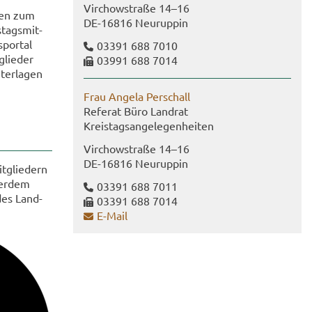
Virch­ow­stra­ße 14–16
­nen zum
DE-​16816 Neu­rup­pin
­tags­mit­
­por­tal
03391 688 7010
glie­der
03991 688 7014
ter­la­gen
Frau An­ge­la Per­schall
Re­fe­rat Büro Land­rat
Kreis­tags­an­ge­le­gen­hei­ten
Virch­ow­stra­ße 14–16
DE-​16816 Neu­rup­pin
t­glie­dern
ßer­dem
03391 688 7011
 des Land­
03391 688 7014
E-​Mail