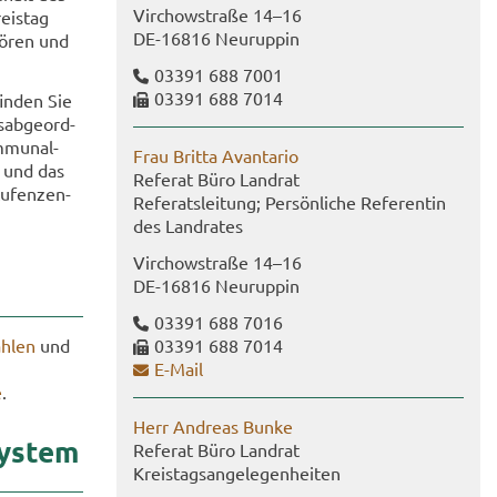
Virch­ow­stra­ße 14–16
eis­tag
DE-​16816 Neu­rup­pin
hö­ren und
03391 688 7001
03391 688 7014
in­den Sie
s­ab­ge­ord­
­mu­nal­
Frau Brit­ta Avan­t­a­rio
e und das
Re­fe­rat Büro Land­rat
u­fen­zen­
Re­fe­rats­lei­tung; Per­sön­li­che Re­fe­ren­tin
des Land­ra­tes
Virch­ow­stra­ße 14–16
DE-​16816 Neu­rup­pin
03391 688 7016
h­len
und
03391 688 7014
E-​Mail
e
.
Herr An­dre­as Bunke
sys­tem
Re­fe­rat Büro Land­rat
Kreis­tags­an­ge­le­gen­hei­ten