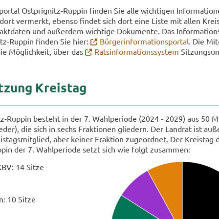
­por­tal Ostprignitz-​Ruppin fin­den Sie alle wich­ti­gen In­for­ma­tio
 dort ver­merkt, eben­so fin­det sich dort eine Liste mit allen Kreis
­takt­da­ten und au­ßer­dem wich­ti­ge Do­ku­men­te. Das In­for­ma­ti­ons
tz-​Ruppin fin­den Sie hier:
Bür­ger­infor­ma­ti­ons­por­tal
. Die Mit­
ie Mög­lich­keit, über das
Rats­in­for­ma­ti­ons­sys­tem
Sit­zungs­un­
t­zung Kreis­tag
z-​Ruppin be­steht in der 7. Wahl­pe­ri­ode (2024 - 2029) aus 50 Mi
e­der), die sich in sechs Frak­tio­nen glie­dern. Der Land­rat ist au­
­tags­mit­glied, aber kei­ner Frak­ti­on zu­ge­ord­net. Der Kreis­tag
ppin der 7. Wahl­pe­ri­ode setzt sich wie folgt zu­sam­men:
KBV: 14 Sitze
n: 10 Sitze