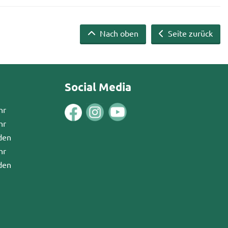
Nach oben
Seite zurück
Social Media
hr
hr
den
hr
den