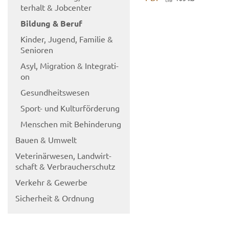
ter­halt & Job­cen­ter
Bil­dung & Beruf
Kin­der, Ju­gend, Fa­mi­lie &
Se­nio­ren
Asyl, Mi­gra­ti­on & In­te­gra­ti­
on
Ge­sund­heits­we­sen
Sport-​ und Kul­tur­för­de­rung
Men­schen mit Be­hin­de­rung
Bauen & Um­welt
Ve­te­ri­när­we­sen, Land­wirt­
schaft & Ver­brau­cher­schutz
Ver­kehr & Ge­wer­be
Si­cher­heit & Ord­nung