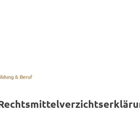
ildung & Beruf
echts­mit­tel­ver­zichts­er­klä­r