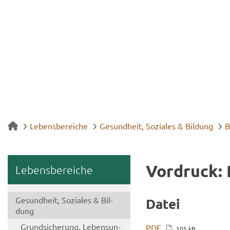
Lebensbereiche
Gesundheit, Soziales & Bildung
B
Vor­druck: R
Le­bens­be­rei­che
Ge­sund­heit, So­zia­les & Bil­
Datei
dung
Grund­si­che­rung, Le­bens­un­
PDF
105 kB