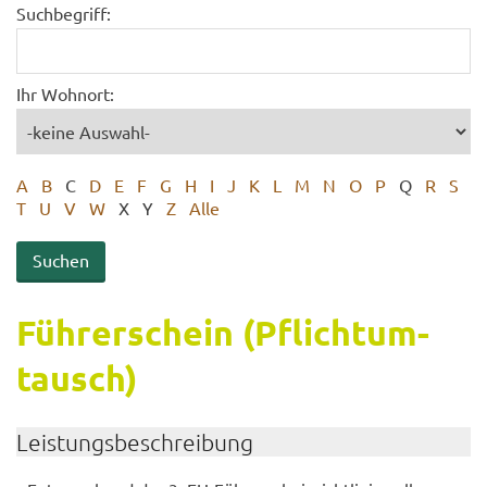
Suchbegriff:
Ihr Wohnort:
A
B
C
D
E
F
G
H
I
J
K
L
M
N
O
P
Q
R
S
T
U
V
W
X
Y
Z
Alle
Füh­rer­schein (Pflicht­um­
tausch)
Leis­tungs­be­schrei­bung