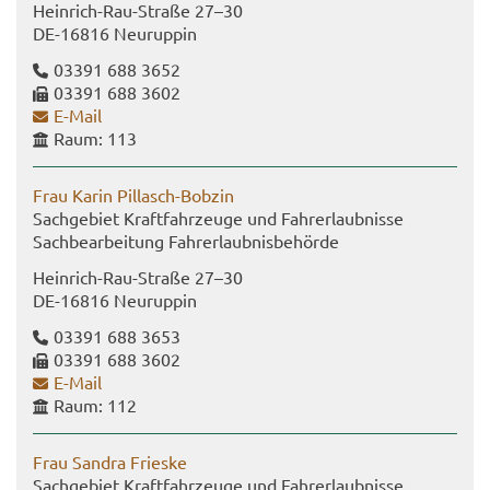
Heinrich-​Rau-Straße 27–30
DE-​16816 Neu­rup­pin
03391 688 3652
03391 688 3602
E-​Mail
Raum: 113
Frau Karin Pillasch-​Bobzin
Sach­ge­biet Kraft­fahr­zeu­ge und Fahr­erlaub­nis­se
Sach­be­ar­bei­tung Fahr­erlaub­nis­be­hör­de
Heinrich-​Rau-Straße 27–30
DE-​16816 Neu­rup­pin
03391 688 3653
03391 688 3602
E-​Mail
Raum: 112
Frau San­dra Fries­ke
Sach­ge­biet Kraft­fahr­zeu­ge und Fahr­erlaub­nis­se