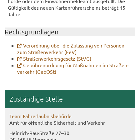
hör­de oder dem Ein­woh­ner­mel­de­amt aus­ge­füllt. Die
Gül­tig­keit des neuen Kar­ten­füh­rer­scheins be­trägt 15
Jahre.
Rechts­grund­la­gen
Ver­ord­nung über die Zu­las­sung von Per­so­nen
zum Stra­ßen­ver­kehr (FeV)
Stra­ßen­ver­kehrs­ge­setz (StVG)
Ge­büh­ren­ord­nung für Maß­nah­men im Stra­ßen­
ver­kehr (Ge­bOSt)
Zu­stän­di­ge Stel­le
Team Fahr­erlaub­nis­be­hör­de
Amt für öf­fent­li­che Si­cher­heit und Ver­kehr
Heinrich-​Rau-Straße 27–30
DE-​16816 Neu­rup­pin