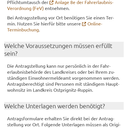
Pflicht­um­tausch der
An­la­ge 8e der Fahrerlaubnis-​
Verordnung (FeV)
ent­neh­men.
Bei An­trags­stel­lung vor Ort be­nö­ti­gen Sie einen Ter­
min. Nut­zen Sie hier­für bitte un­se­re
Online-​
Terminbuchung
.
Wel­che Vor­aus­set­zun­gen müs­sen er­füllt
sein?
Die An­trag­stel­lung kann nur per­sön­lich in der Fahr­
erlaub­nis­be­hör­de des Land­krei­ses oder bei Ihrem zu­
stän­di­gen Ein­woh­ner­mel­de­amt vor­ge­nom­men wer­den.
An­trags­be­rech­tigt sind Per­so­nen mit stän­di­gem Haupt­
wohn­sitz im Land­kreis Ostprignitz-​​​Rup­pin.
Wel­che Un­ter­la­gen wer­den be­nö­tigt?
An­trags­for­mu­la­re er­hal­ten Sie di­rekt bei der An­trag­
stel­lung vor Ort. Fol­gen­de Un­ter­la­gen müs­sen als Ori­gi­