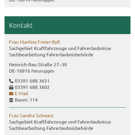
Kon­takt
Frau Mar­ti­na Freier-​Ryll
Sach­ge­biet Kraft­fahr­zeu­ge und Fahr­erlaub­nis­se
Sach­be­ar­bei­tung Fahr­erlaub­nis­be­hör­de
Heinrich-​Rau-Straße 27–30
DE-​16816 Neu­rup­pin
03391 688 3651
03391 688 3602
E-​Mail
Raum: 114
Frau San­dra Schwarz
Sach­ge­biet Kraft­fahr­zeu­ge und Fahr­erlaub­nis­se
Sach­be­ar­bei­tung Fahr­erlaub­nis­be­hör­de