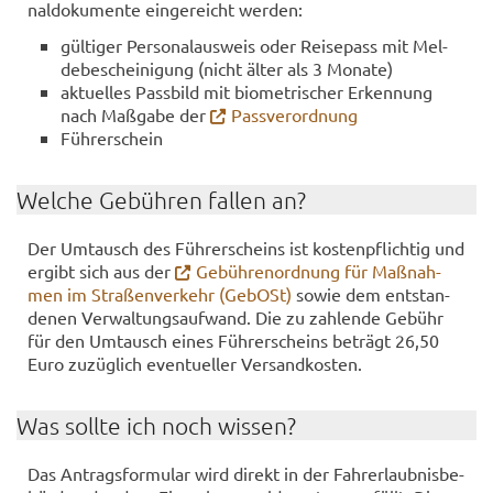
nal­do­ku­men­te ein­ge­reicht wer­den:
gül­ti­ger Per­so­nal­aus­weis oder Rei­se­pass mit Mel­
de­be­schei­ni­gung (nicht älter als 3 Mo­na­te)
ak­tu­el­les Pass­bild mit bio­me­tri­scher Er­ken­nung
nach Maß­ga­be der
Pass­ver­ord­nung
Füh­rer­schein
Wel­che Ge­büh­ren fal­len an?
Der Um­tausch des Füh­rer­scheins ist kos­ten­pflich­tig und
er­gibt sich aus der
Ge­büh­ren­ord­nung für Maß­nah­
men im Stra­ßen­ver­kehr (Ge­bOSt)
sowie dem ent­stan­
de­nen Ver­wal­tungs­auf­wand. Die zu zah­len­de Ge­bühr
für den Um­tausch eines Füh­rer­scheins be­trägt 26,50
Euro zu­züg­lich even­tu­el­ler Ver­sand­kos­ten.
Was soll­te ich noch wis­sen?
Das An­trags­for­mu­lar wird di­rekt in der Fahr­erlaub­nis­be­