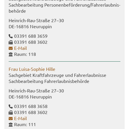
Sach­be­ar­bei­tung Per­so­nen­be­för­de­rung/Fahr­erlaub­nis­
be­hör­de
Heinrich-​Rau-Straße 27–30
DE-​16816 Neu­rup­pin
03391 688 3659
03391 688 3602
E-​Mail
Raum: 118
Frau Luisa-​Sophie Hille
Sach­ge­biet Kraft­fahr­zeu­ge und Fahr­erlaub­nis­se
Sach­be­ar­bei­tung Fahr­erlaub­nis­be­hör­de
Heinrich-​Rau-Straße 27–30
DE-​16816 Neu­rup­pin
03391 688 3658
03391 688 3602
E-​Mail
Raum: 111