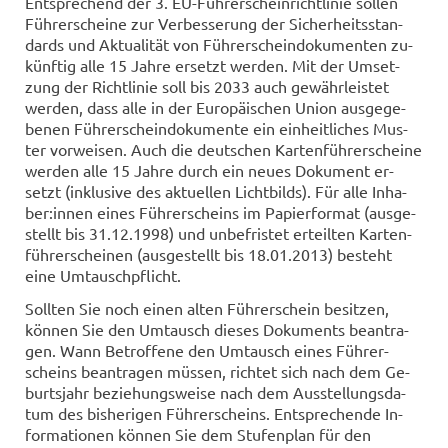
Ent­spre­chend der 3. EU-​Führerscheinrichtlinie sol­len
Füh­rer­schei­ne zur Ver­bes­se­rung der Si­cher­heits­stan­
dards und Ak­tua­li­tät von Füh­rer­schein­do­ku­men­ten zu­
künf­tig alle 15 Jahre er­setzt wer­den. Mit der Um­set­
zung der Richt­li­nie soll bis 2033 auch ge­währ­leis­tet
wer­den, dass alle in der Eu­ro­päi­schen Union aus­ge­ge­
be­nen Füh­rer­schein­do­ku­men­te ein ein­heit­li­ches Mus­
ter vor­wei­sen. Auch die deut­schen Kar­ten­füh­rer­schei­ne
wer­den alle 15 Jahre durch ein neues Do­ku­ment er­
setzt (in­klu­si­ve des ak­tu­el­len Licht­bilds). Für alle In­ha­
ber:innen eines Füh­rer­scheins im Pa­pier­for­mat (aus­ge­
stellt bis 31.12.1998) und un­be­fris­tet er­teil­ten Kar­ten­
füh­rer­schei­nen (aus­ge­stellt bis 18.01.2013) be­steht
eine Um­tausch­pflicht.
Soll­ten Sie noch einen alten Füh­rer­schein be­sit­zen,
kön­nen Sie den Um­tausch die­ses Do­ku­ments be­an­tra­
gen. Wann Be­trof­fe­ne den Um­tausch eines Füh­rer­
scheins be­an­tra­gen müs­sen, rich­tet sich nach dem Ge­
burts­jahr be­zie­hungs­wei­se nach dem Aus­stel­lungs­da­
tum des bis­he­ri­gen Füh­rer­scheins. Ent­spre­chen­de In­
for­ma­tio­nen kön­nen Sie dem Stu­fen­plan für den