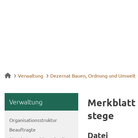
Verwaltung
Dezernat Bauen, Ordnung und Umwelt
Merk­blatt 
Ver­wal­tung
ste­ge
Or­ga­ni­sa­ti­ons­struk­tur
Be­auf­trag­te
Datei