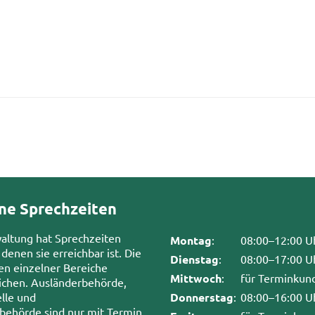
ne Sprechzeiten
waltung hat Sprechzeiten
Montag
:
08:00–12:00 U
 denen sie erreichbar ist. Die
Dienstag
:
08:00–17:00 U
en einzelner Bereiche
Mittwoch
:
für Terminkun
chen. Ausländerbehörde,
lle und
Donnerstag
:
08:00–16:00 U
sbehörde sind nur mit Termin