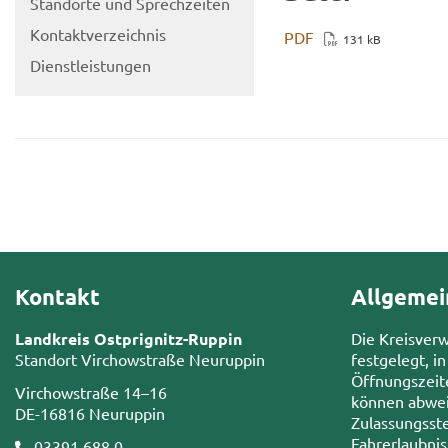
Stand­or­te und Sprech­zei­ten
Kon­takt­ver­zeich­nis
PDF
131 kB
Dienst­leis­tun­gen
Kontakt
Allgemei
Landkreis Ostprignitz-Ruppin
Die Kreisver
Standort Virchowstraße Neuruppin
festgelegt, in
Öffnungszeit
Virchowstraße 14–16
können abwei
DE-16816 Neuruppin
Zulassungsste
Fahrerlaubni
03391 688 0