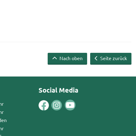
Nach oben
Seite zurück
Social Media
hr
hr
den
hr