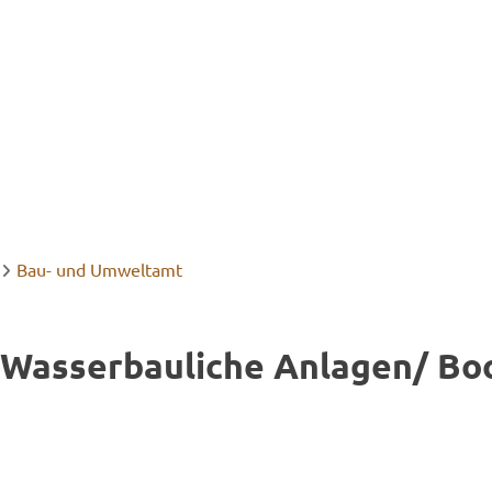
Bau- und Umweltamt
Was­ser­bau­li­che An­la­gen/ Bo