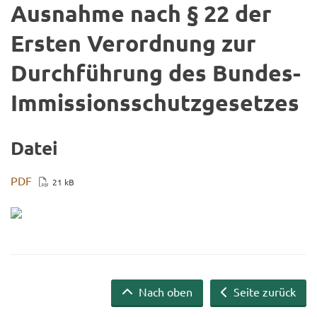
Aus­nah­me nach § 22 der
Ers­ten Ver­ord­nung zur
Durch­füh­rung des Bundes-​
Immissionsschutzgesetzes
Datei
PDF
21 kB
Nach oben
Seite zurück