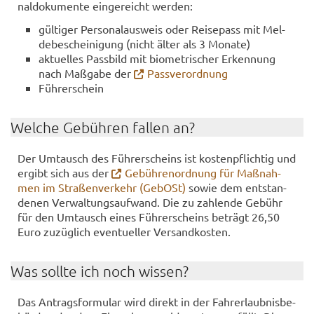
nal­do­ku­men­te ein­ge­reicht wer­den:
gül­ti­ger Per­so­nal­aus­weis oder Rei­se­pass mit Mel­
de­be­schei­ni­gung (nicht älter als 3 Mo­na­te)
ak­tu­el­les Pass­bild mit bio­me­tri­scher Er­ken­nung
nach Maß­ga­be der
Pass­ver­ord­nung
Füh­rer­schein
Wel­che Ge­büh­ren fal­len an?
Der Um­tausch des Füh­rer­scheins ist kos­ten­pflich­tig und
er­gibt sich aus der
Ge­büh­ren­ord­nung für Maß­nah­
men im Stra­ßen­ver­kehr (Ge­bOSt)
sowie dem ent­stan­
de­nen Ver­wal­tungs­auf­wand. Die zu zah­len­de Ge­bühr
für den Um­tausch eines Füh­rer­scheins be­trägt 26,50
Euro zu­züg­lich even­tu­el­ler Ver­sand­kos­ten.
Was soll­te ich noch wis­sen?
Das An­trags­for­mu­lar wird di­rekt in der Fahr­erlaub­nis­be­