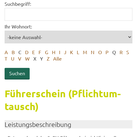
Suchbegriff:
Ihr Wohnort:
A
B
C
D
E
F
G
H
I
J
K
L
M
N
O
P
Q
R
S
T
U
V
W
X
Y
Z
Alle
Füh­rer­schein (Pflicht­um­
tausch)
Leis­tungs­be­schrei­bung