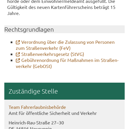
hör­de oder dem Ein­woh­ner­mel­de­amt aus­ge­füllt. Die
Gül­tig­keit des neuen Kar­ten­füh­rer­scheins be­trägt 15
Jahre.
Rechts­grund­la­gen
Ver­ord­nung über die Zu­las­sung von Per­so­nen
zum Stra­ßen­ver­kehr (FeV)
Stra­ßen­ver­kehrs­ge­setz (StVG)
Ge­büh­ren­ord­nung für Maß­nah­men im Stra­ßen­
ver­kehr (Ge­bOSt)
Zu­stän­di­ge Stel­le
Team Fahr­erlaub­nis­be­hör­de
Amt für öf­fent­li­che Si­cher­heit und Ver­kehr
Heinrich-​Rau-Straße 27–30
DE-​16816 Neu­rup­pin