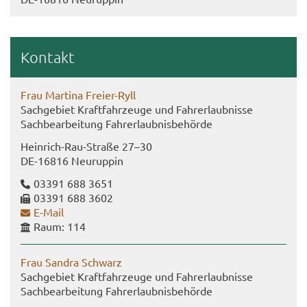
Kon­takt
Frau Mar­ti­na Freier-​Ryll
Sach­ge­biet Kraft­fahr­zeu­ge und Fahr­erlaub­nis­se
Sach­be­ar­bei­tung Fahr­erlaub­nis­be­hör­de
Heinrich-​Rau-Straße 27–30
DE-​16816 Neu­rup­pin
03391 688 3651
03391 688 3602
E-​Mail
Raum: 114
Frau San­dra Schwarz
Sach­ge­biet Kraft­fahr­zeu­ge und Fahr­erlaub­nis­se
Sach­be­ar­bei­tung Fahr­erlaub­nis­be­hör­de