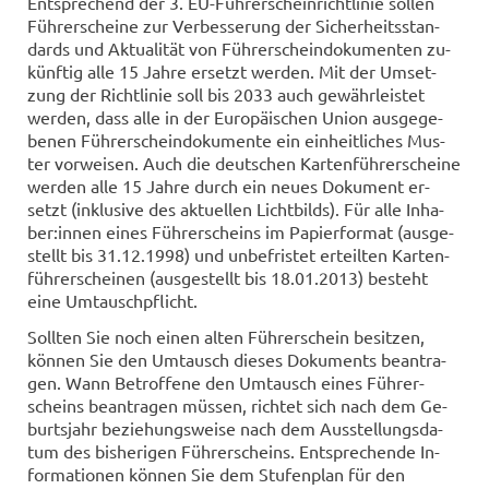
Ent­spre­chend der 3. EU-​Führerscheinrichtlinie sol­len
Füh­rer­schei­ne zur Ver­bes­se­rung der Si­cher­heits­stan­
dards und Ak­tua­li­tät von Füh­rer­schein­do­ku­men­ten zu­
künf­tig alle 15 Jahre er­setzt wer­den. Mit der Um­set­
zung der Richt­li­nie soll bis 2033 auch ge­währ­leis­tet
wer­den, dass alle in der Eu­ro­päi­schen Union aus­ge­ge­
be­nen Füh­rer­schein­do­ku­men­te ein ein­heit­li­ches Mus­
ter vor­wei­sen. Auch die deut­schen Kar­ten­füh­rer­schei­ne
wer­den alle 15 Jahre durch ein neues Do­ku­ment er­
setzt (in­klu­si­ve des ak­tu­el­len Licht­bilds). Für alle In­ha­
ber:innen eines Füh­rer­scheins im Pa­pier­for­mat (aus­ge­
stellt bis 31.12.1998) und un­be­fris­tet er­teil­ten Kar­ten­
füh­rer­schei­nen (aus­ge­stellt bis 18.01.2013) be­steht
eine Um­tausch­pflicht.
Soll­ten Sie noch einen alten Füh­rer­schein be­sit­zen,
kön­nen Sie den Um­tausch die­ses Do­ku­ments be­an­tra­
gen. Wann Be­trof­fe­ne den Um­tausch eines Füh­rer­
scheins be­an­tra­gen müs­sen, rich­tet sich nach dem Ge­
burts­jahr be­zie­hungs­wei­se nach dem Aus­stel­lungs­da­
tum des bis­he­ri­gen Füh­rer­scheins. Ent­spre­chen­de In­
for­ma­tio­nen kön­nen Sie dem Stu­fen­plan für den