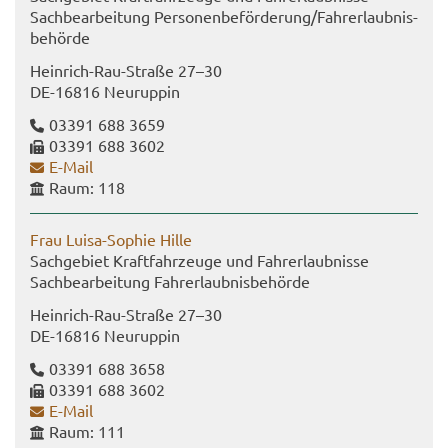
Sach­be­ar­bei­tung Per­so­nen­be­för­de­rung/Fahr­erlaub­nis­
be­hör­de
Heinrich-​Rau-Straße 27–30
DE-​16816 Neu­rup­pin
03391 688 3659
03391 688 3602
E-​Mail
Raum: 118
Frau Luisa-​Sophie Hille
Sach­ge­biet Kraft­fahr­zeu­ge und Fahr­erlaub­nis­se
Sach­be­ar­bei­tung Fahr­erlaub­nis­be­hör­de
Heinrich-​Rau-Straße 27–30
DE-​16816 Neu­rup­pin
03391 688 3658
03391 688 3602
E-​Mail
Raum: 111