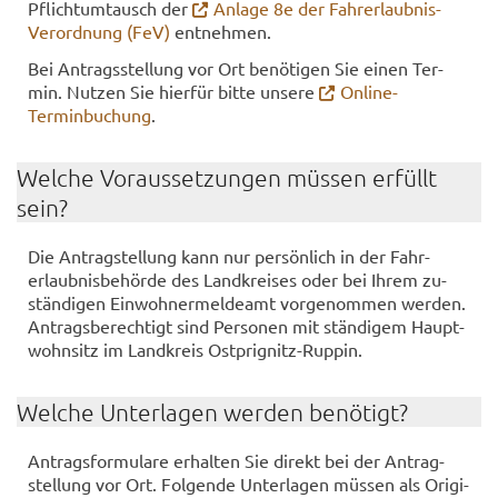
Pflicht­um­tausch der
An­la­ge 8e der Fahrerlaubnis-​
Verordnung (FeV)
ent­neh­men.
Bei An­trags­stel­lung vor Ort be­nö­ti­gen Sie einen Ter­
min. Nut­zen Sie hier­für bitte un­se­re
Online-​
Terminbuchung
.
Wel­che Vor­aus­set­zun­gen müs­sen er­füllt
sein?
Die An­trag­stel­lung kann nur per­sön­lich in der Fahr­
erlaub­nis­be­hör­de des Land­krei­ses oder bei Ihrem zu­
stän­di­gen Ein­woh­ner­mel­de­amt vor­ge­nom­men wer­den.
An­trags­be­rech­tigt sind Per­so­nen mit stän­di­gem Haupt­
wohn­sitz im Land­kreis Ostprignitz-​​​Rup­pin.
Wel­che Un­ter­la­gen wer­den be­nö­tigt?
An­trags­for­mu­la­re er­hal­ten Sie di­rekt bei der An­trag­
stel­lung vor Ort. Fol­gen­de Un­ter­la­gen müs­sen als Ori­gi­