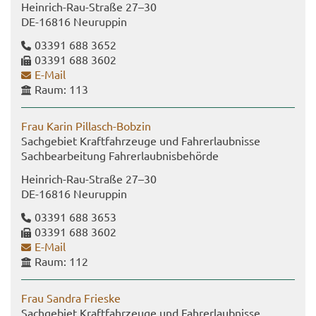
Heinrich-​Rau-Straße 27–30
DE-​16816 Neu­rup­pin
03391 688 3652
03391 688 3602
E-​Mail
Raum: 113
Frau Karin Pillasch-​Bobzin
Sach­ge­biet Kraft­fahr­zeu­ge und Fahr­erlaub­nis­se
Sach­be­ar­bei­tung Fahr­erlaub­nis­be­hör­de
Heinrich-​Rau-Straße 27–30
DE-​16816 Neu­rup­pin
03391 688 3653
03391 688 3602
E-​Mail
Raum: 112
Frau San­dra Fries­ke
Sach­ge­biet Kraft­fahr­zeu­ge und Fahr­erlaub­nis­se