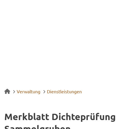
Verwaltung
Dienstleistungen
Merk­blatt Dich­te­prü­fung
Sam­mel­gru­ben