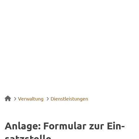
Verwaltung
Dienstleistungen
An­la­ge: For­mu­lar zur Ein­
satz­stel­le