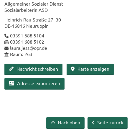
All­ge­mei­ner So­zia­ler Dienst
So­zi­al­ar­bei­te­rin ASD
Heinrich-​Rau-Straße 27–30
DE-​16816 Neu­rup­pin
03391 688 5104
03391 688 5102
laura.jess@opr.de
Raum: 263
Nach­richt schrei­ben
Karte an­zei­gen
Adres­se ex­por­tie­ren
Nach oben
Seite zurück