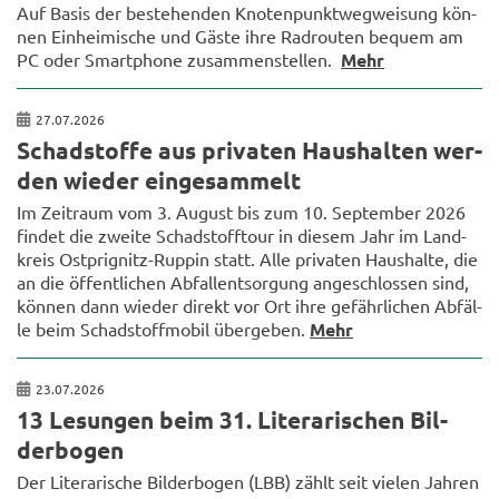
Auf Basis der be­stehen­den Kno­ten­punkt­weg­wei­sung kön­
nen Ein­hei­mi­sche und Gäste ihre Rad­rou­ten be­quem am
PC oder Smart­pho­ne zu­sam­men­stel­len.
Mehr
27.07.2026
Schad­stof­fe aus pri­va­ten Haus­hal­ten wer­
den wie­der ein­ge­sam­melt
Im Zeit­raum vom 3. Au­gust bis zum 10. Sep­tem­ber 2026
fin­det die zwei­te Schad­stoff­tour in die­sem Jahr im Land­
kreis Ostprignitz-​Ruppin statt. Alle pri­va­ten Haus­hal­te, die
an die öf­fent­li­chen Ab­fall­ent­sor­gung an­ge­schlos­sen sind,
kön­nen dann wie­der di­rekt vor Ort ihre ge­fähr­li­chen Ab­fäl­
le beim Schad­stoff­mo­bil über­ge­ben.
Mehr
23.07.2026
13 Le­sun­gen beim 31. Li­te­ra­ri­schen Bil­
der­bo­gen
Der Li­te­ra­ri­sche Bil­der­bo­gen (LBB) zählt seit vie­len Jah­ren