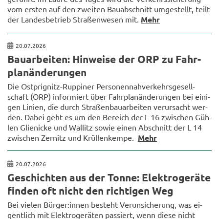
vom ers­ten auf den zwei­ten Bau­ab­schnitt um­ge­stellt, teilt
der Lan­des­be­trieb Stra­ßen­we­sen mit.
Mehr
20.07.2026
Bau­ar­bei­ten: Hin­wei­se der ORP zu Fahr­
plan­än­de­run­gen
Die Ostprignitz-​Ruppiner Per­so­nen­nah­ver­kehrs­ge­sell­
schaft (ORP) in­for­miert über Fahr­plan­än­de­run­gen bei ei­ni­
gen Li­ni­en, die durch Stra­ßen­bau­ar­bei­ten ver­ur­sacht wer­
den. Dabei geht es um den Be­reich der L 16 zwi­schen Güh­
len Glie­ni­cke und Wal­litz sowie einen Ab­schnitt der L 14
zwi­schen Zer­nitz und Krül­len­k­em­pe.
Mehr
20.07.2026
Ge­schich­ten aus der Tonne: Elek­tro­ge­rä­te
fin­den oft nicht den rich­ti­gen Weg
Bei vie­len Bür­ger:innen be­steht Ver­un­si­che­rung, was ei­
gent­lich mit Elek­tro­ge­rä­ten pas­siert, wenn diese nicht