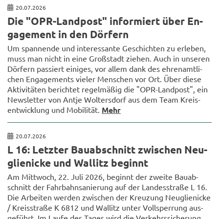
20.07.2026
Die "OPR-​Landpost" in­for­miert über En­
ga­ge­ment in den Dör­fern
Um span­nen­de und in­ter­es­san­te Ge­schich­ten zu er­le­ben,
muss man nicht in eine Groß­stadt zie­hen. Auch in un­se­ren
Dör­fern pas­siert ei­ni­ges, vor allem dank des eh­ren­amt­li­
chen En­ga­ge­ments vie­ler Men­schen vor Ort. Über diese
Ak­ti­vi­tä­ten be­rich­tet re­gel­mä­ßig die "OPR-​Landpost", ein
News­let­ter von Antje Wol­ters­dorf aus dem Team Kreis­
ent­wick­lung und Mo­bi­li­tät.
Mehr
20.07.2026
L 16: Letz­ter Bau­ab­schnitt zwi­schen Neu­
glie­ni­cke und Wal­litz be­ginnt
Am Mitt­woch, 22. Juli 2026, be­ginnt der zwei­te Bau­ab­
schnitt der Fahr­bahn­sa­nie­rung auf der Lan­des­stra­ße L 16.
Die Ar­bei­ten wer­den zwi­schen der Kreu­zung Neu­glie­ni­cke
/ Kreis­stra­ße K 6812 und Wal­litz unter Voll­sper­rung aus­
ge­führt. Im Laufe des Tages wird die Ver­kehrs­si­che­rung