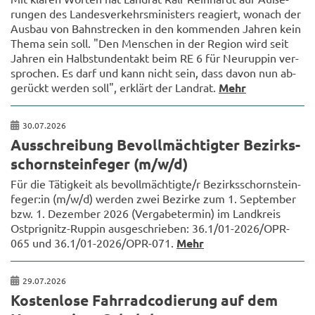
run­gen des Lan­des­ver­kehrs­mi­nis­ters re­agiert, wo­nach der
Aus­bau von Bahn­stre­cken in den kom­men­den Jah­ren kein
Thema sein soll. "Den Men­schen in der Re­gi­on wird seit
Jah­ren ein Halb­stun­den­takt beim RE 6 für Neu­rup­pin ver­
spro­chen. Es darf und kann nicht sein, dass davon nun ab­
ge­rückt wer­den soll", er­klärt der Land­rat.
Mehr
30.07.2026
Aus­schrei­bung Be­voll­mäch­tig­ter Be­zirks­
schorn­stein­fe­ger (m/w/d)
Für die Tä­tig­keit als be­voll­mäch­tig­te/r Be­zirks­schorn­stein­
fe­ger:in (m/w/d) wer­den zwei Be­zir­ke zum 1. Sep­tem­ber
bzw. 1. De­zem­ber 2026 (Ver­ga­be­ter­min) im Land­kreis
Ostprignitz-​Ruppin aus­ge­schrie­ben: 36.1/01-​2026/OPR-​
065 und 36.1/01-​2026/OPR-​071.
Mehr
29.07.2026
Kos­ten­lo­se Fahr­rad­co­die­rung auf dem