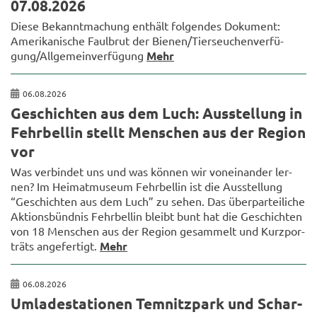
07.08.2026
Diese Be­kannt­ma­chung ent­hält fol­gen­des Do­ku­ment:
Ame­ri­ka­ni­sche Faul­brut der Bie­nen/Tier­seu­chen­ver­fü­
gung/All­ge­mein­ver­fü­gung
Mehr
06.08.2026
Ge­schich­ten aus dem Luch: Aus­stel­lung in
Fehr­bel­lin stellt Men­schen aus der Re­gi­on
vor
Was ver­bin­det uns und was kön­nen wir von­ein­an­der ler­
nen? Im Hei­mat­mu­se­um Fehr­bel­lin ist die Aus­stel­lung
“Ge­schich­ten aus dem Luch” zu sehen. Das über­par­tei­li­che
Ak­ti­ons­bünd­nis Fehr­bel­lin bleibt bunt hat die Ge­schich­ten
von 18 Men­schen aus der Re­gi­on ge­sam­melt und Kurz­por­
träts an­ge­fer­tigt.
Mehr
06.08.2026
Um­la­de­sta­tio­nen Tem­nitz­park und Schar­