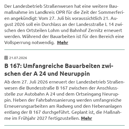
Der Lan­des­be­trieb Stra­ßen­we­sen hat eine wei­te­re Bau­
maß­nah­me im Land­kreis OPR für die Zeit der Som­mer­fe­ri­
en an­ge­kün­digt: Vom 27. Juli bis vor­aus­sicht­lich 21. Au­
gust 2026 soll ein Durch­lass an der Lan­des­stra­ße L 14 zwi­
schen den Orts­tei­len Lohm und Bahn­hof Zer­nitz er­neu­ert
wer­den. Wäh­rend der Bau­ar­bei­ten ist für den Be­reich eine
Voll­sper­rung not­wen­dig.
Mehr
21.07.2026
B 167: Um­fang­rei­che Bau­ar­bei­ten zwi­
schen der A 24 und Neu­rup­pin
Ab dem 27. Juli 2026 er­neu­ert der Lan­des­be­trieb Stra­ßen­
we­sen die Bun­des­stra­ße B 167 zwi­schen der An­schluss­
stel­le zur Au­to­bahn A 24 und dem Orts­ein­gang Neu­rup­
pin. Neben der Fahr­bahn­sa­nie­rung wer­den um­fang­rei­che
Er­neue­rungs­ar­bei­ten am Rad­weg und den Ne­ben­an­la­gen
ent­lang der B 167 durch­ge­führt. Ge­plant ist, die Maß­nah­
me im Früh­jahr 2027 fer­tig­zu­stel­len.
Mehr