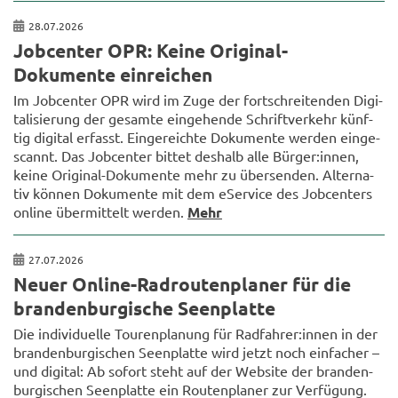
28.07.2026
Job­cen­ter OPR: Keine Original-​
Dokumente ein­rei­chen
Im Job­cen­ter OPR wird im Zuge der fort­schrei­ten­den Di­gi­
ta­li­sie­rung der ge­sam­te ein­ge­hen­de Schrift­ver­kehr künf­
tig di­gi­tal er­fasst. Ein­ge­reich­te Do­ku­men­te wer­den ein­ge­
scannt. Das Job­cen­ter bit­tet des­halb alle Bür­ger:innen,
keine Original-​Dokumente mehr zu über­sen­den. Al­ter­na­
tiv kön­nen Do­ku­men­te mit dem eSer­vice des Job­cen­ters
on­line über­mit­telt wer­den.
Mehr
27.07.2026
Neuer Online-​Radroutenplaner für die
bran­den­bur­gi­sche Se­en­plat­te
Die in­di­vi­du­el­le Tou­ren­pla­nung für Rad­fah­rer:innen in der
bran­den­bur­gi­schen Se­en­plat­te wird jetzt noch ein­fa­cher –
und di­gi­tal: Ab so­fort steht auf der Web­site der bran­den­
bur­gi­schen Se­en­plat­te ein Rou­ten­pla­ner zur Ver­fü­gung.