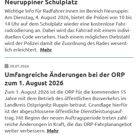
Neu­rup­pi­ner Schul­platz
Wich­ti­ge Info für Rad­fah­rer:innen im Be­reich Neu­rup­pin:
Am Diens­tag, 4. Au­gust 2026, bie­tet die Po­li­zei von 10 bis
14 Uhr auf dem Schul­platz wie­der eine kos­ten­lo­se Fahr­
rad­co­die­rung an. Dabei wird das Fahr­rad mit einem in­di­vi­
du­el­len Code ver­se­hen. Nach einem mög­li­chen Dieb­stahl
wird der Po­li­zei damit die Zu­ord­nung des Rades we­sent­
lich er­leich­tert.
Mehr
28.07.2026
Um­fang­rei­che Än­de­run­gen bei der ORP
zum 1. Au­gust 2026
Zum 1. Au­gust 2026 ist die ORP für die kom­men­den 15
Jahre mit dem Be­trieb des öf­fent­li­chen Bus­ver­kehrs im
Land­kreis Ostprignitz-​Ruppin be­traut. Grund­la­ge hier­für
ist der ab­ge­schlos­se­ne öf­fent­li­che Dienst­leis­tungs­auf­
trag. Mit Be­ginn der neuen Auf­trags­pe­ri­ode tre­ten zahl­
rei­che Än­de­run­gen in Kraft, die das ORP-​Fahrplanangebot
wei­ter ver­bes­sern.
Mehr