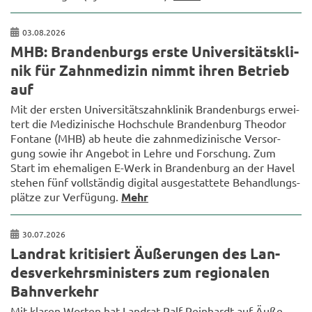
03.08.2026
MHB: Bran­den­burgs erste Uni­ver­si­täts­kli­
nik für Zahn­me­di­zin nimmt ihren Be­trieb
auf
Mit der ers­ten Uni­ver­si­täts­zahn­kli­nik Bran­den­burgs er­wei­
tert die Me­di­zi­ni­sche Hoch­schu­le Bran­den­burg Theo­dor
Fon­ta­ne (MHB) ab heute die zahn­me­di­zi­ni­sche Ver­sor­
gung sowie ihr An­ge­bot in Lehre und For­schung. Zum
Start im ehe­ma­li­gen E-​Werk in Bran­den­burg an der Havel
ste­hen fünf voll­stän­dig di­gi­tal aus­ge­stat­te­te Be­hand­lungs­
plät­ze zur Ver­fü­gung.
Mehr
30.07.2026
Land­rat kri­ti­siert Äu­ße­run­gen des Lan­
des­ver­kehrs­mi­nis­ters zum re­gio­na­len
Bahn­ver­kehr
Mit kla­ren Wor­ten hat Land­rat Ralf Rein­hardt auf Äu­ße­