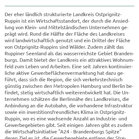
Der eher länd­lich struk­tu­rier­te Land­kreis Ostprignitz-​
Ruppin ist ein Wirt­schafts­stand­ort, der durch die An­sied­
lung von Klein-​ und Mit­tel­stän­di­schen Un­ter­neh­men ge­
prägt wird. Rund die Hälf­te der Flä­che des Land­krei­ses
wird land­wirt­schaft­lich ge­nutzt und ein Drit­tel der Flä­che
von Ostprignitz-​Ruppins sind Wäl­der. Zudem zählt das
Rup­pi­ner Se­en­land als das was­ser­reichs­te Ge­biet Bran­den­
burgs. Damit bie­tet der Land­kreis ein at­trak­ti­ves Wohn­um­
feld zum Leben und Ar­bei­ten. Eine seit Jah­ren kon­ti­nu­ier­
li­che ak­ti­ve Ge­wer­be­flä­chen­ver­mark­tung hat dazu ge­
führt, dass sich die Re­gi­on, die sich ver­kehrs­tech­nisch
güns­tig zwi­schen den Me­tro­po­len Ham­burg und Ber­lin be­
fin­det, ste­tig wirt­schaft­lich wei­ter­ent­wi­ckelt hat. Die Un­
ter­neh­men schät­zen die Ber­lin­nä­he des Land­krei­ses, die
An­bin­dung an die Au­to­bahn, die vor­han­de­ne In­fra­struk­tur
sowie ein in­ves­ti­ti­ons­freund­li­ches Klima in Ostprignitz-​
Ruppin, wo es eine wach­sen­de An­zahl an Industrie-​ und
Ge­wer­be­ge­bie­ten gibt. Seit ei­ni­gen Jah­ren gibt es zudem
die Wirt­schafts­in­itia­ti­ve "A24 - Bran­den­burgs Spit­ze"
deren Ziel es ist, die Ge­wer­be­ge­bie­te ent­lang der Stre­