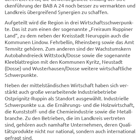
cken­füh­rung der BAB A 24 noch bes­ser zu ver­mark­ten und
Land­kreis über­grei­fend Syn­er­gien zu schaf­fen.
Auf­ge­teilt wird die Re­gi­on in drei Wirt­schafts­schwer­punk­
te. Das ist zum einen der so­ge­nann­te „Frei­raum Rup­pi­ner
Land“, zu dem neben der Kreis­stadt Neu­rup­pin auch die
Kom­mu­nen Lin­dow. Fehr­bel­lin, Rheins­berg sowie das Amt
Tem­nitz ge­hö­ren. Zum an­de­ren sind der Wachs­tums­kern
Au­to­bahn­drei­eck Witt­stock/Dosse sowie die so­ge­nann­te
Klee­blatt­re­gi­on mit den Kom­mu­nen Ky­ritz, Neu­stadt
(Dosse) und Wus­ter­hau­sen/Dosse wei­te­re wirt­schaft­li­che
Schwer­punk­te.
Neben der mit­tel­stän­di­schen Wirt­schaft haben sich ver­
stärkt auch große ver­ar­bei­ten­de In­dus­trie­be­trie­be
Ostprignitz-​Ruppin als Stand­ort aus­ge­wählt. In­dus­tri­el­le
Schwer­punk­te u.a. die Ernährungs-​ und die Holz­wirt­schaft,
die Kunststoff-​ und die Che­mie­in­dus­trie sowie die Me­tall­
bran­che. Zu den Be­trie­ben, die im Land­kreis ver­tre­ten
sind, ge­hö­ren auch nam­haf­te Un­ter­neh­men, deren Qua­li­
täts­pro­duk­te nicht nur na­tio­nal, son­dern auch in­ter­na­tio­nal
ge­fragt sind.