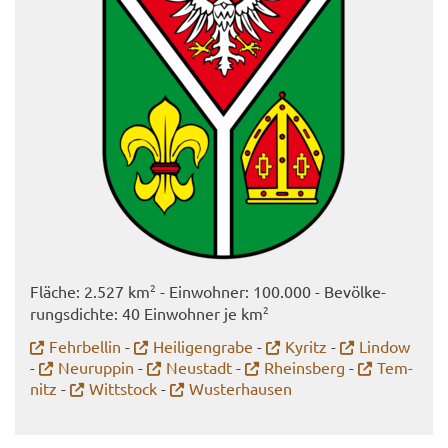
2
Flä­che: 2.527 km
- Ein­woh­ner: 100.000 - Be­völ­ke­
2
rungs­dich­te: 40 Ein­woh­ner je km
Fehr­bel­lin
-
Hei­li­gen­gra­be
-
Ky­ritz
-
Lin­dow
-
Neu­rup­pin
-
Neu­stadt
-
Rheins­berg
-
Tem­
nitz
-
Witt­stock
-
Wus­ter­hau­sen