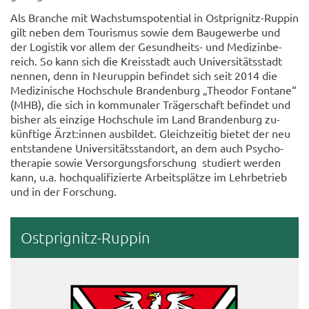
Als Bran­che mit Wachs­tums­po­ten­ti­al in Ostprignitz-​Ruppin
gilt neben dem Tou­ris­mus sowie dem Bau­ge­wer­be und
der Lo­gis­tik vor allem der Gesundheits-​ und Me­di­zin­be­
reich. So kann sich die Kreis­stadt auch Uni­ver­si­täts­stadt
nen­nen, denn in Neu­rup­pin be­fin­det sich seit 2014 die
Me­di­zi­ni­sche Hoch­schu­le Bran­den­burg „Theo­dor Fon­ta­ne“
(MHB), die sich in kom­mu­na­ler Trä­ger­schaft be­fin­det und
bis­her als ein­zi­ge Hoch­schu­le im Land Bran­den­burg zu­
künf­ti­ge Ärzt:innen aus­bil­det. Gleich­zei­tig bie­tet der neu
ent­stan­de­ne Uni­ver­si­täts­stand­ort, an dem auch Psy­cho­
the­ra­pie sowie Ver­sor­gungs­for­schung stu­diert wer­den
kann, u.a. hoch­qua­li­fi­zier­te Ar­beits­plät­ze im Lehr­be­trieb
und in der For­schung.
Ostprignitz-​Ruppin