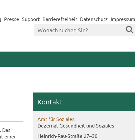
g
Presse
Support
Barrierefreiheit
Datenschutz
Impressum
Kon­takt
Amt für So­zia­les
De­zer­nat Ge­sund­heit und So­zia­les
g. Das
Heinrich-​Rau-Straße 27–30
it einer