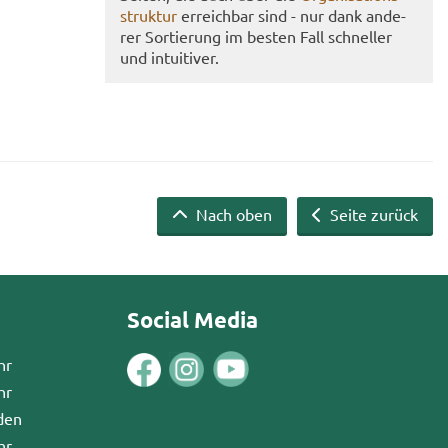
struk­tur
er­reich­bar sind - nur dank an­de­
rer Sor­tie­rung im bes­ten Fall schnel­ler
und in­tui­ti­ver.
Nach oben
Seite zurück
Social Media
hr
hr
den
hr