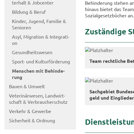
ter­halt & Job­cen­ter
Be­hin­de­rung ste­hen a
hin­aus bie­tet das Team 
Bil­dung & Beruf
So­zi­al­ge­setz­bü­cher an.
Kin­der, Ju­gend, Fa­mi­lie &
Se­nio­ren
Zu­stän­di­ge S
Asyl, Mi­gra­ti­on & In­te­gra­ti­
on
Ge­sund­heits­we­sen
Team recht­li­che Be­
Sport-​ und Kul­tur­för­de­rung
Men­schen mit Be­hin­de­
rung
Bauen & Um­welt
Sach­ge­biet Bun­des­
Ve­te­ri­när­we­sen, Land­wirt­
geld und Ein­glie­de­r
schaft & Ver­brau­cher­schutz
Ver­kehr & Ge­wer­be
Dienst­leis­tu
Si­cher­heit & Ord­nung