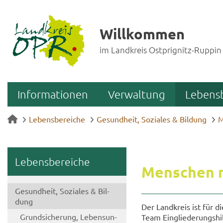
Willkommen
im Landkreis Ostprignitz-Ruppin
Informationen
Verwaltung
Lebens
Lebensbereiche
Gesundheit, Soziales & Bildung
M
Le­bens­be­rei­che
Men­schen m
Ge­sund­heit, So­zia­les & Bil­
dung
Der Land­kreis ist für di
Grund­si­che­rung, Le­bens­un­
Team Ein­glie­de­rungs­hi