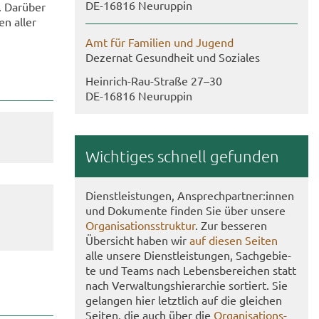
DE-​16816 Neu­rup­pin
. Dar­über
en aller
Amt für Fa­mi­li­en und Ju­gend
De­zer­nat Ge­sund­heit und So­zia­les
Heinrich-​Rau-Straße 27–30
DE-​16816 Neu­rup­pin
Wich­ti­ges schnell ge­fun­den
Dienst­leis­tun­gen, An­sprech­part­ner:innen
und Do­ku­men­te fin­den Sie über un­se­re
Or­ga­ni­sa­ti­ons­struk­tur
. Zur bes­se­ren
Über­sicht haben wir
auf die­sen Sei­ten
alle un­se­re Dienst­leis­tun­gen, Sach­ge­bie­
te und Teams nach Le­bens­be­rei­chen statt
nach Ver­wal­tungs­hier­ar­chie sor­tiert. Sie
ge­lan­gen hier letzt­lich auf die glei­chen
Sei­ten, die auch über die
Or­ga­ni­sa­ti­ons­