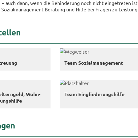
n – auch dann, wenn die Be­hin­de­rung noch nicht ein­ge­tre­ten ist
So­zi­al­ma­nage­ment Be­ra­tung und Hilfe bei Fra­gen zu Leis­tun­g
tel­len
treu­ung
Team So­zi­al­ma­nage­ment
el­tern­geld, Wohn­
Team Ein­glie­de­rungs­hil­fe
ungs­hil­fe
n­gen