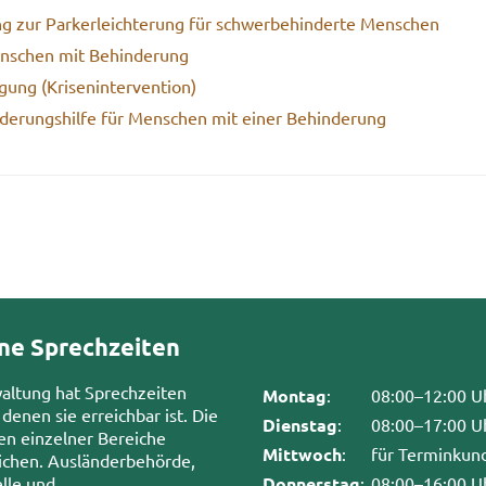
g zur Park­erleich­te­rung für schwer­be­hin­der­te Men­schen
en­schen mit Be­hin­de­rung
gung (Kri­sen­in­ter­ven­ti­on)
ie­de­rungs­hil­fe für Men­schen mit einer Be­hin­de­rung
ne Sprechzeiten
waltung hat Sprechzeiten
Montag
:
08:00–12:00 U
 denen sie erreichbar ist. Die
Dienstag
:
08:00–17:00 U
en einzelner Bereiche
Mittwoch
:
für Terminkun
chen. Ausländerbehörde,
lle und
Donnerstag
:
08:00–16:00 U