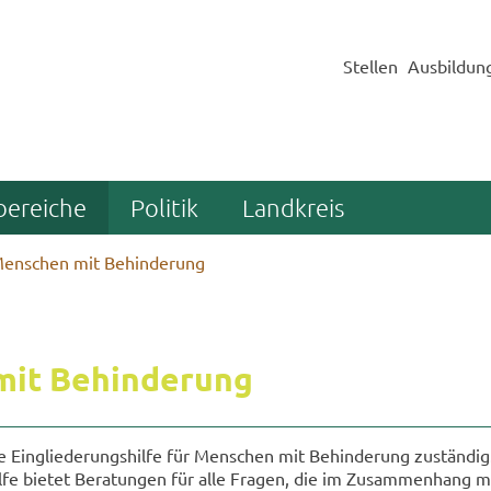
Stellen
Ausbildun
bereiche
Politik
Landkreis
enschen mit Behinderung
it Be­hin­de­rung
e Ein­glie­de­rungs­hil­fe für Men­schen mit Be­hin­de­rung zu­stän­di
l­fe bie­tet Be­ra­tun­gen für alle Fra­gen, die im Zu­sam­men­hang m