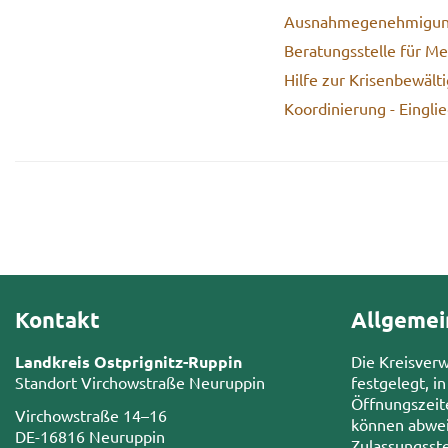
Aus­nah­me­ge­neh­mi­gun
Be­ra­tungs­stel­le für M
Hilfe zur Kri­sen­be­wäl­ti­
Ko­or­di­nie­rung - Ein­gl
Kontakt
Allgemei
Landkreis Ostprignitz-Ruppin
Die Kreisver
Standort Virchowstraße Neuruppin
festgelegt, in
Öffnungszeit
Virchowstraße 14–16
können abwei
DE-16816 Neuruppin
Zulassungsste