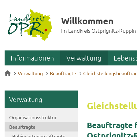
Willkommen
im Landkreis Ostprignitz-Ruppin
Informationen
Verwaltung
Lebens
Verwaltung
Beauftragte
Gleichstellungsbeauftra
Ver­wal­tung
Gleich­stel­l
Or­ga­ni­sa­ti­ons­struk­tur
Be­auf­trag­te
Be­auf­trag­te
Ostprignitz-​R
Be­hin­der­ten­be­auf­trag­te