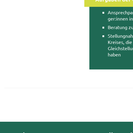
An­sprech­par
ger:innen in 
Be­ra­tung zu
Stel­lung­na
Krei­ses, di
Gleich­stel
haben