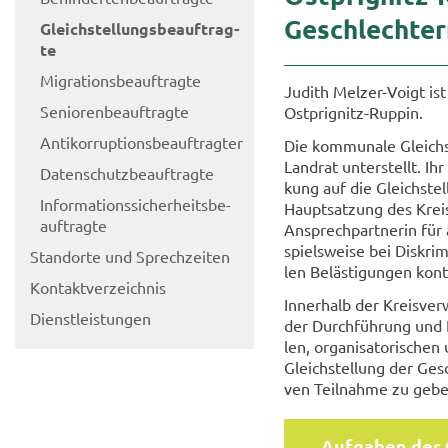
Ge­schlech­te
Gleich­stel­lungs­be­auf­trag­
te
Mi­gra­ti­ons­be­auf­trag­te
Ju­dith Melzer-​Voigt ist
Se­nio­ren­be­auf­trag­te
Ostprignitz-​Ruppin.
An­ti­kor­rup­ti­ons­be­auf­trag­ter
Die kom­mu­na­le Gleich­
Land­rat un­ter­stellt. I
Da­ten­schutz­be­auf­trag­te
kung auf die Gleich­stel
In­for­ma­ti­ons­si­cher­heits­be­
Haupt­sat­zung des Kreis­t
auf­trag­te
An­sprech­part­ne­rin für
spiels­wei­se bei Dis­kri­
Stand­or­te und Sprech­zei­ten
len Be­läs­ti­gun­gen kon­
Kon­takt­ver­zeich­nis
In­ner­halb der Kreis­ver­
Dienst­leis­tun­gen
der Durch­füh­rung und Ein
len, or­ga­ni­sa­to­ri­sch
Gleich­stel­lung der Ge­s
ven Teil­nah­me zu gebe
Auf­ga­ben der G