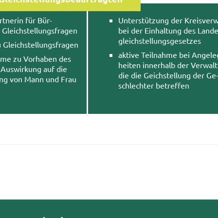
t­ne­rin für Bür­
Un­ter­stüt­zung der Kreis­ver­
Gleich­stel­lungs­fra­gen
bei der Ein­hal­tung des Lan­de
gleich­stel­lungs­ge­set­zes
 Gleich­stel­lungs­fra­gen
ak­ti­ve Teil­nah­me bei An­ge­le
h­me zu Vor­ha­ben des
hei­ten in­ner­halb der Ver­wal­
e Aus­wir­kung auf die
die die Geich­stel­lung der Ge
­lung von Mann und Frau
schlech­ter be­tref­fen