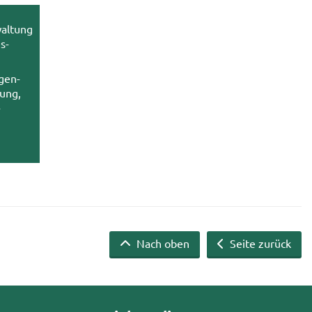
wal­tung
s­
­gen­
tung,
­
Nach oben
Seite zurück