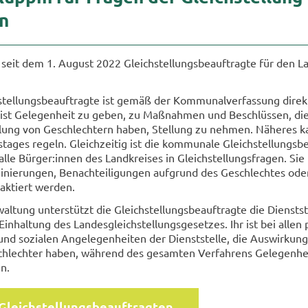
rn
 seit dem 1. Au­gust 2022 Gleich­stel­lungs­be­auf­trag­te für den L
stel­lungs­be­auf­trag­te ist gemäß der Kom­mu­nal­ver­fas­sung di­r
hr ist Ge­le­gen­heit zu geben, zu Maß­nah­men und Be­schlüs­sen, di
­lung von Ge­schlech­tern haben, Stel­lung zu neh­men. Nä­he­res 
a­ges re­geln. Gleich­zei­tig ist die kom­mu­na­le Gleich­stel­lungs­be
 alle Bür­ger:innen des Land­krei­ses in Gleich­stel­lungs­fra­gen. Si
mi­nie­run­gen, Be­nach­tei­li­gun­gen auf­grund des Ge­schlech­tes oder
tak­tiert wer­den.
wal­tung un­ter­stützt die Gleich­stel­lungs­be­auf­trag­te die Dienst­st
­hal­tung des Lan­des­gleich­stel­lungs­ge­set­zes. Ihr ist bei allen p
en und so­zia­len An­ge­le­gen­hei­ten der Dienst­stel­le, die Aus­wir­kun
chlech­ter haben, wäh­rend des ge­sam­ten Ver­fah­rens Ge­le­gen­hei
n.
leich­stel­lungs­be­auf­trag­ten