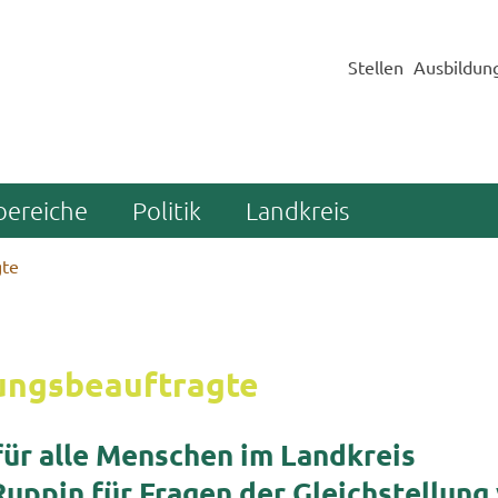
Stellen
Ausbildun
bereiche
Politik
Landkreis
gte
ungs­be­auf­trag­te
 für alle Men­schen im Land­kreis
uppin für Fra­gen der Gleich­stel­lung