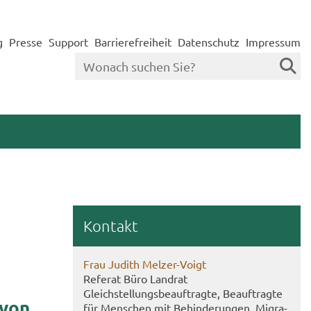
g
Presse
Support
Barrierefreiheit
Datenschutz
Impressum
Kon­takt
Frau Ju­dith Melzer-​Voigt
Re­fe­rat Büro Land­rat
Gleich­stel­lungs­be­auf­trag­te, Be­auf­trag­te
 von
für Men­schen mit Be­hin­de­run­gen, Mi­gra­