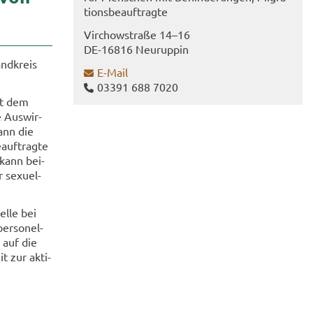
ti­ons­be­auf­trag­te
Virch­ow­stra­ße 14–16
DE-​16816 Neu­rup­pin
and­kreis
E-​Mail
03391 688 7020
ekt dem
e Aus­wir­
kann die
­auf­trag­te
e kann bei­
 se­xu­el­
el­le bei
er­so­nel­
g auf die
t zur ak­ti­