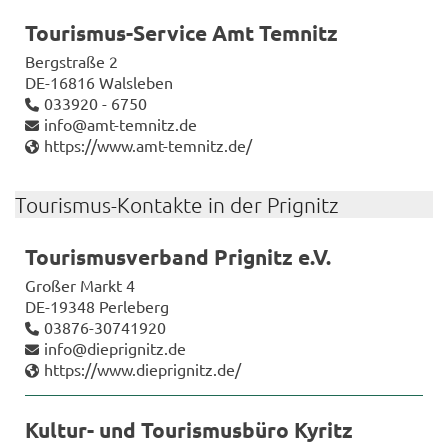
Tourismus-​Service Amt Tem­nitz
Berg­stra­ße 2
DE-​16816 Wals­le­ben
033920 - 6750
info@amt-​temnitz.de
https://www.amt-​temnitz.de/
Tourismus-​Kontakte in der Pri­g­nitz
Tou­ris­mus­ver­band Pri­g­nitz e.V.
Gro­ßer Markt 4
DE-​19348 Per­le­berg
03876-​30741920
info@diep­ri­g­nitz.de
https://www.diep­ri­g­nitz.de/
Kultur-​ und Tou­ris­mus­bü­ro Ky­ritz