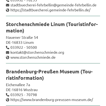
stadtbuecherei-​fehrbellin@gemeinde-​fehrbellin.de
https://stadt­bue­che­rei.gemeinde-​fehrbellin.de/
Stor­chen­schmie­de Linum (Tou­rist­infor­
ma­ti­on)
Naue­ner Stra­ße 54
DE-​16833 Linum
033922 - 50500
kon­takt@stor­chen­schmie­de.org
www.stor­chen­schmie­de.de
Brandenburg-​Preußen Mu­se­um (Tou­
rist­infor­ma­ti­on)
Ei­chen­al­lee 7a
DE-​16816 Wus­trau
033925 - 70798
https://www.brandenburg-​preussen-museum.de/