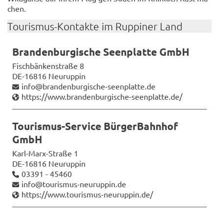
chen.
Tourismus-​Kontakte im Rup­pi­ner Land
Bran­den­bur­gi­sche Se­en­plat­te GmbH
Fisch­bän­ken­stra­ße 8
DE-​16816 Neu­rup­pin
info@brandenburgische-​seenplatte.de
https://www.brandenburgische-​seenplatte.de/
Tourismus-​Service Bür­ger­Bahn­hof
GmbH
Karl-​Marx-Straße 1
DE-​16816 Neu­rup­pin
03391 - 45460
info@tourismus-​neuruppin.de
https://www.tourismus-​neuruppin.de/