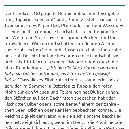
Der Land­kreis Ostprignitz-​Ruppin mit sei­nen Rei­se­ge­bie­
ten „Rup­pi­ner Se­en­land“ und „Pri­g­nitz“ steht für sanf­ten
Tou­ris­mus zu Fuß, per Rad, Pferd oder auf dem Was­ser. Es
ist eine länd­lich ge­präg­te Land­schaft – eine Re­gi­on, die
mit Weite und Stil­le sowie mit grü­nen Buchen-​ und Kie­
fern­wäl­dern, Wie­sen und schat­ten­spen­den­den Al­le­en
sowie zahl­rei­chen Seen und Flüs­sen durch ihre Ein­fach­heit
be­sticht. Be­reits Fon­ta­ne be­schrieb diese Land­schaft vor
mehr als 130 Jah­ren in sei­nen "Wan­de­run­gen durch die
Mark Bran­den­burg": „
Ich bin die Mark durch­zo­gen und
habe sie rei­cher ge­fun­den, als ich zu hof­fen ge­wagt
hatte.“
Dass die­ses Zitat zu­tref­fend ist, kann jeder be­stä­ti­
gen, der im Som­mer in Ostprignitz-​Ruppin den roten
Mohn auf den Wie­sen und Feldrai­nen hat Blü­hen sehen,
den Stör­chen auf den Dach­firs­ten zu­ge­se­hen hat oder
Fisch­ot­ter, Biber oder Fisch­rei­her auf einem der zahl­rei­
chen Seen, Bä­chen oder Ka­nä­len be­ob­ach­ten konn­te. Die
Reich­hal­tig­keit der Natur, wie sie auch Fon­ta­ne be­schrie­
ben hat, zeigt sich auch, wenn im Herbst die Kra­ni­che oder
Wild­gän­se auf ihrem Flug gen Süden im Rhin­luch Rast ma­