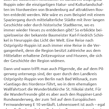
Ruppin oder die ein­zig­ar­ti­gen Natur-​ und Kul­tur­land­schaf­
ten im Nord­wes­ten von Bran­den­burg auf at­trak­ti­ven Rou­
ten ent­deckt wer­den. Wie wäre es zum Bei­spiel mit einem
Spa­zier­gang durch mit­tel­al­ter­li­che Städ­te mit ihrer lan­gen
Ge­schich­te oder durch his­to­ri­sche Stadt­ker­ne, wo es
immer wie­der Neues zu ent­de­cken gibt? So er­blick­te bei­
spiels­wei­se der be­kann­te Bau­meis­ter Karl-​Friedrich Schin­
kel in Neu­rup­pin das Licht der Welt. Eine Reise nach
Ostprignitz-​Ruppin ist auch immer eine Reise in die Ver­
gan­gen­heit, denn die Re­gi­on be­sitzt zahl­rei­che aus dem
Mit­tel­al­ter er­hal­te­ne Zeit­zeug­nis­se und Mu­se­en, die sich
der Ge­schich­te der Re­gi­on wid­men.
Dann und wann trifft man auch Pil­gern­de, die auf dem Pil­
ger­weg un­ter­wegs sind, der quer durch den Land­kreis
Ostprignitz-​Ruppin von Ber­lin nach Bad Wils­nack, zum
»Sant­ia­go des Nor­dens« führt, wo in dem ehe­ma­li­gen
Wall­fahrts­ort die Wun­der­blut­kir­che St. Ni­ko­lai steht. Für
die Wan­der­freun­de gibt es aber auch den Ruppiner-​Land-
Rundwanderweg, der zum Teil auf dem Eu­ro­päi­schen
Fern­wan­der­weg E 10 ver­läuft. Loh­nens­wert ist auch – egal