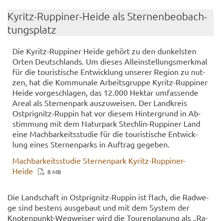
Kyritz-​Ruppiner-Heide als Ster­nen­be­ob­ach­
tungs­platz
Die Kyritz-​Ruppiner Heide ge­hört zu den dun­kels­ten
Orten Deutsch­lands. Um die­ses Al­lein­stel­lungs­merk­mal
für die tou­ris­ti­sche Ent­wick­lung un­se­rer Re­gi­on zu nut­
zen, hat die Kom­mu­na­le Ar­beits­grup­pe Kyritz-​Ruppiner
Heide vor­ge­schla­gen, das 12.000 Hekt­ar um­fas­sen­de
Areal als Ster­nen­park aus­zu­wei­sen. Der Land­kreis
Ostprignitz-​Ruppin hat vor die­sem Hin­ter­grund in Ab­
stim­mung mit dem Na­tur­park Stechlin-​Ruppiner Land
eine Mach­bar­keits­stu­die für die tou­ris­ti­sche Ent­wick­
lung eines Ster­nen­parks in Auf­trag ge­ge­ben.
Mach­bar­keits­stu­die Ster­nen­park Kyritz-​Ruppiner-
Heide
8 MB
Die Land­schaft in Ostprignitz-​Ruppin ist flach, die Rad­we­
ge sind bes­tens aus­ge­baut und mit dem Sys­tem der
Knotenpunkt-​Wegweiser wird die Tou­ren­pla­nung als „Ra­