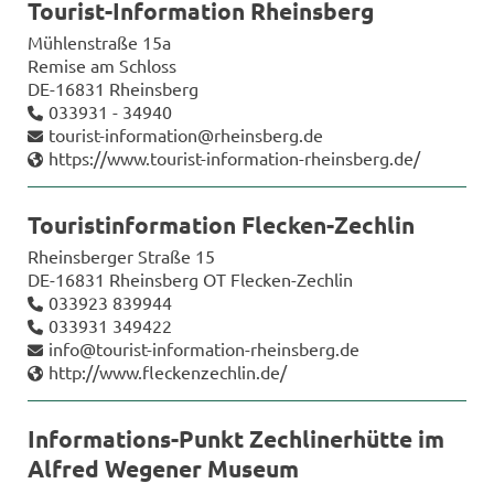
Tourist-​Information Rheins­berg
Müh­len­stra­ße 15a
Re­mi­se am Schloss
DE-​16831 Rheins­berg
033931 - 34940
tourist-​information@rheins­berg.de
https://www.tourist-​information-rheinsberg.de/
Tou­rist­infor­ma­ti­on Flecken-​Zechlin
Rheins­ber­ger Stra­ße 15
DE-​16831 Rheins­berg OT Flecken-​Zechlin
033923 839944
033931 349422
info@tourist-​information-rheinsberg.de
http://www.fle­cken­zech­lin.de/
Informations-​Punkt Zech­li­ner­hüt­te im
Al­fred We­ge­ner Mu­se­um