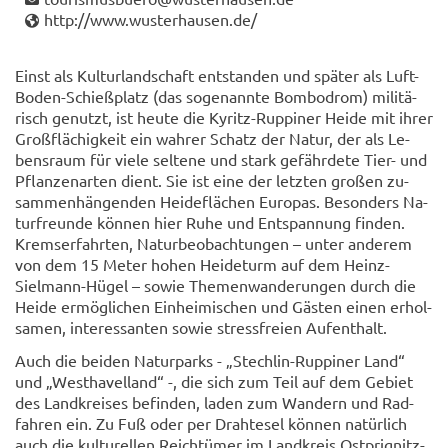
http://www.wus­ter­hau­sen.de/
Einst als Kul­tur­land­schaft ent­stan­den und spä­ter als Luft-​
Boden-Schießplatz (das so­ge­nann­te Bom­bo­drom) mi­li­tä­
risch ge­nutzt, ist heute die Kyritz-​Ruppiner Heide mit ihrer
Groß­flä­chig­keit ein wah­rer Schatz der Natur, der als Le­
bens­raum für viele sel­te­ne und stark ge­fähr­de­te Tier- und
Pflan­zen­ar­ten dient. Sie ist eine der letz­ten gro­ßen zu­
sam­men­hän­gen­den Hei­de­flä­chen Eu­ro­pas. Be­son­ders Na­
tur­freun­de kön­nen hier Ruhe und Ent­span­nung fin­den.
Krem­ser­fahr­ten, Na­tur­be­ob­ach­tun­gen – unter an­de­rem
von dem 15 Meter hohen Hei­de­turm auf dem Heinz-​
Sielmann-Hügel – sowie The­men­wan­de­run­gen durch die
Heide er­mög­li­chen Ein­hei­mi­schen und Gäs­ten einen er­hol­
sa­men, in­ter­es­san­ten sowie stress­frei­en Auf­ent­halt.
Auch die bei­den Na­tur­parks - „Stechlin-​Ruppiner Land“
und „West­ha­vel­land“ -, die sich zum Teil auf dem Ge­biet
des Land­krei­ses be­fin­den, laden zum Wan­dern und Rad­
fah­ren ein. Zu Fuß oder per Draht­esel kön­nen na­tür­lich
auch die kul­tu­rel­len Reich­tü­mer im Land­kreis Ostprignitz-​