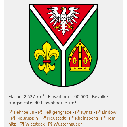
2
Flä­che: 2.527 km
- Ein­woh­ner: 100.000 - Be­völ­ke­
2
rungs­dich­te: 40 Ein­woh­ner je km
Fehr­bel­lin
-
Hei­li­gen­gra­be
-
Ky­ritz
-
Lin­dow
-
Neu­rup­pin
-
Neu­stadt
-
Rheins­berg
-
Tem­
nitz
-
Witt­stock
-
Wus­ter­hau­sen