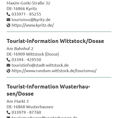
Maxim-​Gorki-Straße 32
DE-​16866 Ky­ritz
033971 - 85255
tou­ris­mus@ky­ritz.de
https://www.ky­ritz.de/
Tourist-​Information Witt­stock/Dosse
Am Bahn­hof 2
DE-​16909 Witt­stock (Dosse)
03394 - 429550
tou­rist­info@stadt-​wittstock.de
https://www.rund­um.witt­stock.de/tou­ris­mus/
Tourist-​Information Wus­ter­hau­
sen/Dosse
Am Markt 3
DE-​16868 Wus­ter­hau­sen
033979 - 87760
tou­ris­mus­buero@wus­ter­hau­sen.de