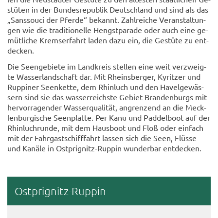
stü­ten in der Bun­des­re­pu­blik Deutsch­land und sind als das
„Sans­sou­ci der Pfer­de“ be­kannt. Zahl­rei­che Ver­an­stal­tun­
gen wie die tra­di­tio­nel­le Hengst­pa­ra­de oder auch eine ge­
müt­li­che Krem­ser­fahrt laden dazu ein, die Ge­stü­te zu ent­
de­cken.
Die Se­en­ge­bie­te im Land­kreis stel­len eine weit ver­zweig­
te Was­ser­land­schaft dar. Mit Rheins­ber­ger, Ky­rit­zer und
Rup­pi­ner Se­en­ket­te, dem Rhin­luch und den Ha­vel­ge­wäs­
sern sind sie das was­ser­reichs­te Ge­biet Bran­den­burgs mit
her­vor­ra­gen­der Was­ser­qua­li­tät, an­gren­zend an die Meck­
len­bur­gi­sche Se­en­plat­te. Per Kanu und Pad­del­boot auf der
Rhin­luch­run­de, mit dem Haus­boot und Floß oder ein­fach
mit der Fahr­gast­schiff­fahrt las­sen sich die Seen, Flüs­se
und Ka­nä­le in Ostprignitz-​Ruppin wun­der­bar ent­de­cken.
Ostprignitz-​Ruppin