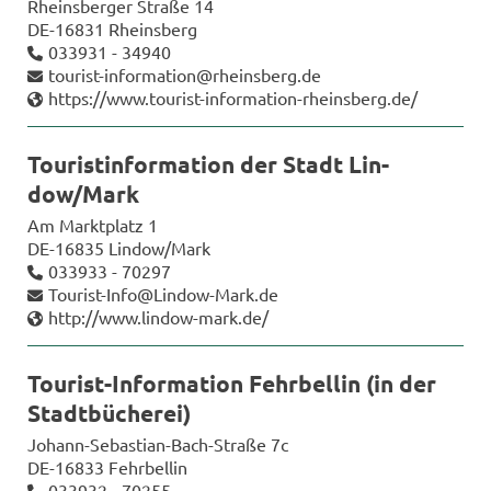
Rheins­ber­ger Stra­ße 14
DE-​16831 Rheins­berg
033931 - 34940
tourist-​information@rheins­berg.de
https://www.tourist-​information-rheinsberg.de/
Tou­rist­infor­ma­ti­on der Stadt Lin­
dow/Mark
Am Markt­platz 1
DE-​16835 Lin­dow/Mark
033933 - 70297
Tourist-​Info@Lindow-​Mark.de
http://www.lindow-​mark.de/
Tourist-​Information Fehr­bel­lin (in der
Stadt­bü­che­rei)
Johann-​Sebastian-Bach-Straße 7c
DE-​16833 Fehr­bel­lin
033932 - 70255