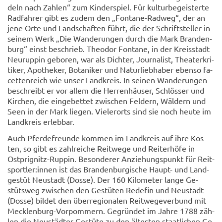
deln nach Zah­len“ zum Kin­der­spiel. Für kul­tur­be­geis­ter­te
Rad­fah­rer gibt es zudem den „Fontane-​Radweg“, der an
jene Orte und Land­schaf­ten führt, die der Schrift­stel­ler in
sei­nem Werk „Die Wan­de­run­gen durch die Mark Bran­den­
burg“ einst be­schrieb. Theo­dor Fon­ta­ne, in der Kreis­stadt
Neu­rup­pin ge­bo­ren, war als Dich­ter, Jour­na­list, Thea­ter­kri­
ti­ker, Apo­the­ker, Bo­ta­ni­ker und Na­tur­lieb­ha­ber eben­so fa­
cet­ten­reich wie unser Land­kreis. In sei­nen Wan­de­run­gen
be­schreibt er vor allem die Her­ren­häu­ser, Schlös­ser und
Kir­chen, die ein­ge­bet­tet zwi­schen Fel­dern, Wäl­dern und
Seen in der Mark lie­gen. Vie­ler­orts sind sie noch heute im
Land­kreis er­leb­bar.
Auch Pfer­de­freun­de kom­men im Land­kreis auf ihre Kos­
ten, so gibt es zahl­rei­che Reit­we­ge und Rei­ter­hö­fe in
Ostprignitz-​Ruppin. Be­son­de­rer An­zie­hungs­punkt für Reit­
sport­ler:innen ist das Bran­den­bur­gi­sche Haupt-​ und Land­
ge­stüt Neu­stadt (Dosse). Der 160 Ki­lo­me­ter lange Ge­
stüts­weg zwi­schen den Ge­stü­ten Re­de­fin und Neu­stadt
(Dosse) bil­det den über­re­gio­na­len Reit­we­ge­ver­bund mit
Mecklenburg-​Vorpommern. Ge­grün­det im Jahre 1788 zäh­
len die Neu­städ­ter Ge­stü­te zu den äl­tes­ten staat­li­chen Ge­