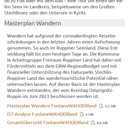
ob zu Fuß oder mit dem Rad – eine Tour um einen der vie­
len Seen im Land­kreis, bei­spiels­wei­se um den Gro­ßen
Stech­lin­see oder den Un­ter­see in Ky­ritz.
Mas­ter­plan Wan­dern
Wan­dern hat auf­grund der co­ro­nabe­ding­ten Rei­se­be­
schrän­kun­gen in den letz­ten Jah­ren einen Auf­schwung
ge­nom­men. So auch im Rup­pi­ner Se­en­land. Diese Ent­
wick­lung hält bis zum heu­ti­gen Tage an. Die Kom­mu­na­
le Ar­beits­grup­pe Frei­raum Rup­pi­ner Land hat daher mit
För­der­mit­teln aus dem GRW-​Regionalbudget und mit
fi­nan­zi­el­ler Un­ter­stüt­zung des Na­tur­parks Stechlin-​
Ruppiner Land das wan­der­tou­ris­ti­sche Po­ten­ti­al näher
un­ter­su­chen las­sen. Auf die­ser Basis ist der Mas­ter­plan
Wan­dern ent­stan­den, der vom Kreis­tag Ostprignitz-​
Ruppin im Juni 2023 be­schlos­sen wor­den ist.
Mas­ter­plan Wan­dern Fon­ta­ne­WAN­DER­land
4.2 MB
IST-​Analyse Fon­ta­ne­WAN­DER­land
5 MB
Ge­samt­über­sicht Fon­ta­ne­WAN­DER­land
8.6 MB