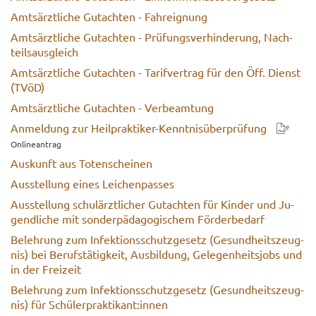
Amts­ärzt­li­che Gut­ach­ten - Fahr­eig­nung
Amts­ärzt­li­che Gut­ach­ten - Prü­fungs­ver­hin­de­rung, Nach­
teils­aus­gleich
Amts­ärzt­li­che Gut­ach­ten - Ta­rif­ver­trag für den Öff. Dienst
(TVöD)
Amts­ärzt­li­che Gut­ach­ten - Ver­be­am­tung
An­mel­dung zur Heilpraktiker-​Kenntnisüberprüfung
On­line­an­trag
Aus­kunft aus To­ten­schei­nen
Aus­stel­lung eines Lei­chen­pas­ses
Aus­stel­lung schul­ärzt­li­cher Gut­ach­ten für Kin­der und Ju­
gend­li­che mit son­der­päd­ago­gi­schem För­der­be­darf
Be­leh­rung zum In­fek­ti­ons­schutz­ge­setz (Ge­sund­heits­zeug­
nis) bei Be­rufs­tä­tig­keit, Aus­bil­dung, Ge­le­gen­heits­jobs und
in der Frei­zeit
Be­leh­rung zum In­fek­ti­ons­schutz­ge­setz (Ge­sund­heits­zeug­
nis) für Schü­ler­prak­ti­kant:innen