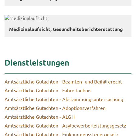
Me­di­zi­nal­auf­sicht, Ge­sund­heits­be­richt­erstat­tung
Dienst­leis­tun­gen
Amts­ärzt­li­che Gut­ach­ten - Beamten-​ und Bei­hil­fe­recht
Amts­ärzt­li­che Gut­ach­ten - Fahr­erlaub­nis
Amts­ärzt­li­che Gut­ach­ten - Ab­stam­mungs­un­ter­su­chung
Amts­ärzt­li­che Gut­ach­ten - Ad­op­ti­ons­ver­fah­ren
Amts­ärzt­li­che Gut­ach­ten - ALG II
Amts­ärzt­li­che Gut­ach­ten - Asyl­be­wer­ber­leis­tungs­ge­setz
Amts­ärzt­li­che Gut­ach­ten - Ein­kom­mens­steu­er­ge­setz