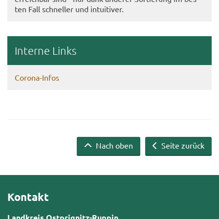
ten Fall schnel­ler und in­tui­ti­ver.
In­ter­ne Links
Corona-​Infos
Nach oben
Seite zurück
Kontakt
Landkreis Ostprignitz-Ruppin