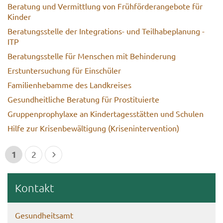
Be­ra­tung und Ver­mitt­lung von Früh­för­der­an­ge­bo­te für
Kin­der
Be­ra­tungs­stel­le der Integrations-​ und Teil­ha­be­pla­nung -
ITP
Be­ra­tungs­stel­le für Men­schen mit Be­hin­de­rung
Erst­un­ter­su­chung für Ein­schü­ler
Fa­mi­li­en­heb­am­me des Land­krei­ses
Ge­sund­heit­li­che Be­ra­tung für Pro­sti­tu­ier­te
Grup­pen­pro­phy­la­xe an Kin­der­ta­ges­stät­ten und Schu­len
Hilfe zur Kri­sen­be­wäl­ti­gung (Kri­sen­in­ter­ven­ti­on)
1
2
Kon­takt
Ge­sund­heits­amt