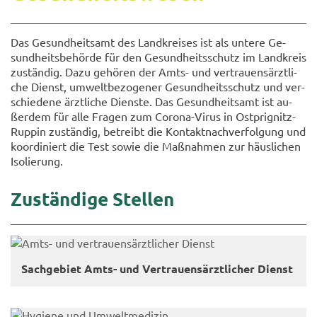
Das Ge­sund­heits­amt des Land­krei­ses ist als un­te­re Ge­
sund­heits­be­hör­de für den Ge­sund­heits­schutz im Land­kreis
zu­stän­dig. Dazu ge­hö­ren der Amts- und ver­trau­ens­ärzt­li­
che Dienst, um­welt­be­zo­ge­ner Ge­sund­heits­schutz und ver­
schie­de­ne ärzt­li­che Diens­te. Das Ge­sund­heits­amt ist au­
ßer­dem für alle Fra­gen zum Corona-​Virus in Ostprignitz-​
Ruppin zu­stän­dig, be­treibt die Kon­takt­nach­ver­fol­gung und
ko­or­di­niert die Test sowie die Maß­nah­men zur häus­li­chen
Iso­lie­rung.
Zu­stän­di­ge Stel­len
Sach­ge­biet Amts- und Ver­trau­ens­ärzt­li­cher Dienst