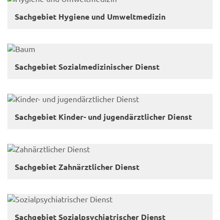
Sach­ge­biet Hy­gie­ne und Um­welt­me­di­zin
Sach­ge­biet So­zi­al­me­di­zi­ni­scher Dienst
Sach­ge­biet Kinder-​ und ju­gend­ärzt­li­cher Dienst
Sach­ge­biet Zahn­ärzt­li­cher Dienst
Sach­ge­biet So­zi­al­psych­ia­tri­scher Dienst