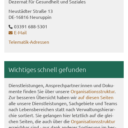
De­zer­nat für Ge­sund­heit und So­zia­les
Neu­städ­ter Stra­ße 13
DE-​16816 Neu­rup­pin
03391 688-​5301
E-​Mail
Telematik-​Adressen
Wich­ti­ges schnell ge­fun­den
Dienst­leis­tun­gen, An­sprech­part­ner:innen und Do­ku­
men­te fin­den Sie über un­se­re
Or­ga­ni­sa­ti­ons­struk­tur
.
Zur bes­se­ren Über­sicht haben wir
auf die­sen Sei­ten
alle un­se­re Dienst­leis­tun­gen, Sach­ge­bie­te und Teams
nach Le­bens­be­rei­chen statt nach Ver­wal­tungs­hier­ar­
chie sor­tiert. Sie ge­lan­gen hier letzt­lich auf die glei­
chen Sei­ten, die auch über die
Or­ga­ni­sa­ti­ons­struk­tur
er­reich­bar sind - nur dank an­de­rer Sor­tie­rung im bes­