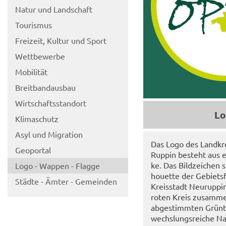
Natur und Land­schaft
Tou­ris­mus
Frei­zeit, Kul­tur und Sport
Wett­be­wer­be
Mo­bi­li­tät
Breit­band­aus­bau
Wirt­schafts­stand­ort
Lo
Kli­ma­schutz
Asyl und Mi­gra­ti­on
Das Logo des Land­krei
Geo­por­tal
Rup­pin be­steht aus 
ke. Das Bild­zei­chen s
Logo - Wap­pen - Flag­ge
hou­et­te der Ge­biets
Städ­te - Ämter - Ge­mein­den
Kreis­stadt Neu­rup­pin
roten Kreis zu­sam­men
ab­ge­stimm­ten Grün­t
wechs­lungs­rei­che N