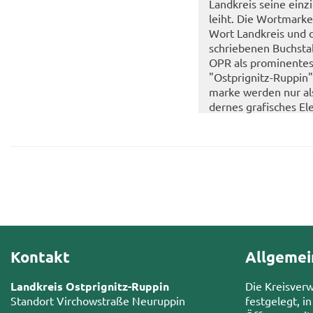
Land­kreis seine ein­zig­
leiht. Die Wort­mar­k
Wort Land­kreis und de
schrie­be­nen Buch­sta­
OPR als pro­mi­nen­tes
"Ostprignitz-​​Rup­pin
mar­ke wer­den nur al
der­nes gra­fi­sches E
dar­stel­lung des Land­
Das Logo ga­ran­tiert 
und un­ver­wech­sel­ba­
Kontakt
Allgemei
Landkreis Ostprignitz-Ruppin
Die Kreisver
Standort Virchowstraße Neuruppin
festgelegt, in