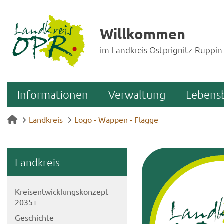
Willkommen
im Landkreis Ostprignitz-Ruppin
Informationen
Verwaltung
Lebens
Landkreis
Logo - Wappen - Flagge
Land­kreis
Kreis­ent­wick­lungs­kon­zept
2035+
Ge­schich­te