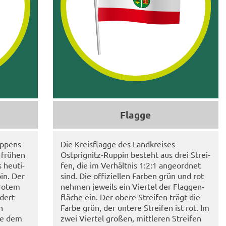
Flag­ge
ap­pens
Die Kreis­flag­ge des Land­krei­ses
 frü­hen
Ostprignitz-​​Rup­pin be­steht aus drei Strei­
 heu­ti­
fen, die im Ver­hält­nis 1:2:1 an­ge­ord­net
pin. Der
sind. Die of­fi­zi­el­len Far­ben grün und rot
r rotem
neh­men je­weils ein Vier­tel der Flag­gen­
­dert
flä­che ein. Der obere Strei­fen trägt die
n
Farbe grün, der un­te­re Strei­fen ist rot. Im
die dem
zwei Vier­tel gro­ßen, mitt­le­ren Strei­fen