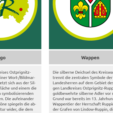
go
Wap­pen
­ses Ostprignitz-​​
Die sil­ber­ne Deich­sel des Kreis­w
einer Wort-/Bild­mar­
trennt die zen­tra­len Sym­bo­le der
etzt sich aus der Sil­
Lan­des­her­ren auf dem Ge­biet des
­flä­che und einem die
gen Land­krei­ses Ostprignitz-​​Rup­
 sym­bo­li­sie­ren­den
gold­be­wehr­te sil­ber­ne Adler vo
. Die auf­ein­an­der
Grund war be­reits im 13. Jahr­hun
ö­ne spie­geln die ab­
Wap­pen­tier der Herr­schaft Rup­pi
atur wider, die dem
der Gra­fen von Lindow-​​Rup­pin, 