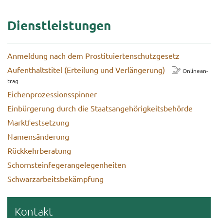
Dienst­leis­tun­gen
An­mel­dung nach dem Pro­sti­tu­ier­ten­schutz­ge­setz
Auf­ent­halts­ti­tel (Er­tei­lung und Ver­län­ge­rung)
On­line­an­
trag
Ei­chen­pro­zes­si­ons­spin­ner
Ein­bür­ge­rung durch die Staats­an­ge­hö­rig­keits­be­hör­de
Markt­fest­set­zung
Na­mens­än­de­rung
Rück­kehr­be­ra­tung
Schorn­stein­fe­ger­an­ge­le­gen­hei­ten
Schwarz­ar­beits­be­kämp­fung
Kon­takt