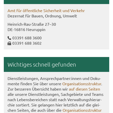
Amt für öf­fent­li­che Si­cher­heit und Ver­kehr
De­zer­nat für Bauen, Ord­nung, Um­welt
Heinrich-​Rau-Straße 27–30
DE-​16816 Neu­rup­pin
03391 688 3600
03391 688 3602
Wich­ti­ges schnell ge­fun­den
Dienst­leis­tun­gen, An­sprech­part­ner:innen und Do­ku­
men­te fin­den Sie über un­se­re
Or­ga­ni­sa­ti­ons­struk­tur
.
Zur bes­se­ren Über­sicht haben wir
auf die­sen Sei­ten
alle un­se­re Dienst­leis­tun­gen, Sach­ge­bie­te und Teams
nach Le­bens­be­rei­chen statt nach Ver­wal­tungs­hier­ar­
chie sor­tiert. Sie ge­lan­gen hier letzt­lich auf die glei­
chen Sei­ten, die auch über die
Or­ga­ni­sa­ti­ons­struk­tur