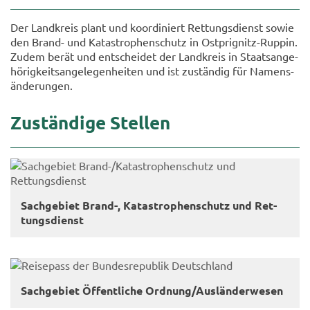
Der Land­kreis plant und ko­or­di­niert Ret­tungs­dienst sowie
den Brand-​ und Ka­ta­stro­phen­schutz in Ostprignitz-​Ruppin.
Zudem berät und ent­schei­det der Land­kreis in Staats­an­ge­
hö­rig­keits­an­ge­le­gen­hei­ten und ist zu­stän­dig für Na­mens­
än­de­run­gen.
Zu­stän­di­ge Stel­len
Sach­ge­biet Brand-​, Ka­ta­stro­phen­schutz und Ret­
tungs­dienst
Sach­ge­biet Öf­fent­li­che Ord­nung/Aus­län­der­we­sen