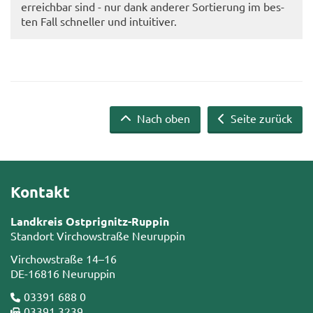
er­reich­bar sind - nur dank an­de­rer Sor­tie­rung im bes­
ten Fall schnel­ler und in­tui­ti­ver.
Nach oben
Seite zurück
Kontakt
Landkreis Ostprignitz-Ruppin
Standort Virchowstraße Neuruppin
Virchowstraße 14–16
DE-16816 Neuruppin
03391 688 0
03391 3239