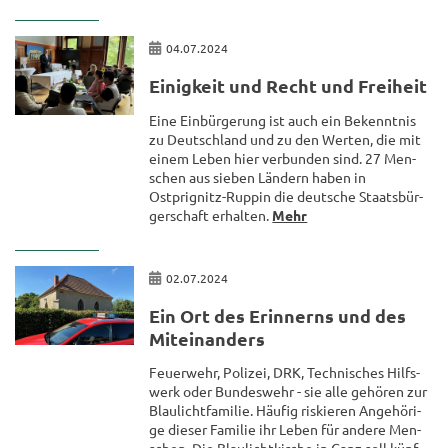
04.07.2024
Ei­nig­keit und Recht und Frei­heit
Eine Ein­bür­ge­rung ist auch ein Be­kennt­nis
zu Deutsch­land und zu den Wer­ten, die mit
einem Leben hier ver­bun­den sind. 27 Men­
schen aus sie­ben Län­dern haben in
Ostprignitz-​Ruppin die deut­sche Staats­bür­
ger­schaft er­hal­ten.
Mehr
02.07.2024
Ein Ort des Er­in­nerns und des
Mit­ein­an­ders
Feu­er­wehr, Po­li­zei, DRK, Tech­ni­sches Hilfs­
werk oder Bun­des­wehr - sie alle ge­hö­ren zur
Blau­licht­fa­mi­lie. Häu­fig ris­kie­ren An­ge­hö­ri­
ge die­ser Fa­mi­lie ihr Leben für an­de­re Men­