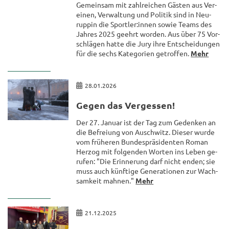
Ge­mein­sam mit zahl­rei­chen Gäs­ten aus Ver­
ei­nen, Ver­wal­tung und Po­li­tik sind in Neu­
rup­pin die Sport­ler:innen sowie Teams des
Jah­res 2025 ge­ehrt wor­den. Aus über 75 Vor­
schlä­gen hatte die Jury ihre Ent­schei­dun­gen
für die sechs Ka­te­go­rien ge­trof­fen.
Mehr
28.01.2026
Gegen das Ver­ges­sen!
Der 27. Ja­nu­ar ist der Tag zum Ge­den­ken an
die Be­frei­ung von Ausch­witz. Die­ser wurde
vom frü­he­ren Bun­des­prä­si­den­ten Roman
Her­zog mit fol­gen­den Wor­ten ins Leben ge­
ru­fen: "Die Er­in­ne­rung darf nicht enden; sie
muss auch künf­ti­ge Ge­nera­tio­nen zur Wach­
sam­keit mah­nen."
Mehr
21.12.2025