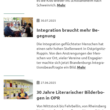
es die Kids wie­der ins Schul­land­heim nach
Schw­ein­rich.
Mehr
30.07.2025
In­te­gra­ti­on braucht mehr Be­
geg­nung
Die In­te­gra­ti­on ge­flüch­te­ter Men­schen hat
einen sehr hohen Stel­len­wert in Ostprignitz-​
Ruppin. Von den An­stren­gun­gen der Men­
schen vor Ort, vie­ler Ver­ei­ne und En­ga­gier­
ter mach­te sich jetzt Bran­den­burgs In­te­gra­
ti­ons­be­auf­trag­te ein Bild.
Mehr
27.06.2025
30 Jahre Li­te­ra­ri­scher Bil­der­bo­
gen in OPR
Von Witt­stock bis Fehr­bel­lin, von Rheins­berg