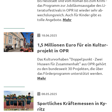
bis Neu­stadt und vom Roman bis zum Krimi -
das Pro­gramm zur Ju­bi­lä­ums­aus­ga­be des Li­
te­ra­tur­fes­ti­vals in OPR ist wie­der sehr ab­
wechs­lungs­reich. Auch für Kin­der gibt es
tolle An­ge­bo­te.
Mehr
18.06.2025
1,5 Mil­lio­nen Euro für ein Kul­tur­
pro­jekt in OPR
Das Kul­tur­vor­ha­ben "Dop­pel:punkt - Zwei
Mu­se­en für Zu­sam­men­halt" aus OPR ge­hört
zu den bun­des­weit 30 Pro­jek­ten, die über
das För­der­pro­gramm un­ter­stützt wer­den.
Mehr
08.05.2025
Sport­li­ches Kräf­te­mes­sen in Ky­
ritz