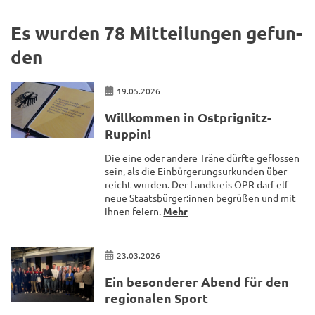
Es wur­den 78 Mit­tei­lun­gen ge­fun­
den
19.05.2026
Will­kom­men in Ostprignitz-​
Ruppin!
Die eine oder an­de­re Träne dürf­te ge­flos­sen
sein, als die Ein­bür­ge­rungs­ur­kun­den über­
reicht wur­den. Der Land­kreis OPR darf elf
neue Staats­bür­ger:innen be­grü­ßen und mit
ihnen fei­ern.
Mehr
23.03.2026
Ein be­son­de­rer Abend für den
re­gio­na­len Sport