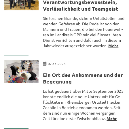
Ver­ant­wor­tungs­be­wusst­sein,
Ver­läss­lich­keit und Team­geist
Sie lö­schen Brän­de, si­chern Un­fall­stel­len und
wen­den Ge­fah­ren ab. Die Rede ist von den
Män­nern und Frau­en, die bei den Feu­er­weh­
ren im Land­kreis OPR mit viel Ein­satz ihren
Dienst ver­rich­ten und dafür auch in die­sem
Jahr wie­der aus­ge­zeich­net wur­den.
Mehr
07.11.2025
Ein Ort des An­kom­mens und der
Be­geg­nung
Es hat ge­dau­ert, aber Mitte Sep­tem­ber 2025
konn­te end­lich die neue Un­ter­kunft für Ge­
flüch­te­te im Rheins­ber­ger Orts­teil Fle­cken
Zech­lin in Be­trieb ge­nom­men wer­den. Seit­
dem sind nun ei­ni­ge Wo­chen ver­gan­gen.
Zeit für eine erste Zwi­schen­bi­lanz.
Mehr