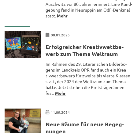
Ausch­witz vor 80 Jah­ren er­in­nert. Eine Kund­
ge­bung fand in Neu­rup­pin am OdF-​Denkmal
statt.
Mehr
08.01.2025
Er­folg­rei­cher Krea­tiv­wett­be­
werb zum Thema Welt­raum
Im Rah­men des 29. Li­te­ra­ri­schen Bil­der­bo­
gens im Land­kreis OPR fand auch ein Krea­
tiv­wett­be­werb für zwei­te bis vier­te Klas­sen
statt, der 2024 den Welt­raum zum Thema
hatte. Jetzt ste­hen die Preis­trä­ger:innen
fest.
Mehr
11.09.2024
Neue Räume für neue Be­geg­
nun­gen