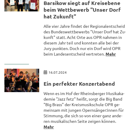
Barsi­kow siegt auf Kreis­ebe­ne
beim Wett­be­werb "Unser Dorf
hat Zu­kunft"
Alle vier Jahre fin­det der Re­gio­nal­ent­scheid
des Bun­des­wett­be­werbs "Unser Dorf hat Zu­
kunft" statt. Acht Orte aus OPR nah­men in
die­sem Jahr teil und konn­ten alle bei der
Jury punk­ten. Doch nur ein Dorf wird OPR
beim Lan­des­ent­scheid ver­tre­ten.
Mehr
16.07.2024
Ein per­fek­ter Kon­zert­abend
Wenn es im Hof der Rheins­ber­ger Mu­sik­aka­
de­mie "Jazz fetz" heißt, sorgt die Big Band
"Big Brass" der Kreis­mu­sik­schu­le OPR ge­
mein­sam mit jun­gen Opern­sän­ger:innen für
Stim­mung, die sich so von einer ganz an­de­
ren mu­si­ka­li­schen Seite zei­gen kön­nen.
Mehr