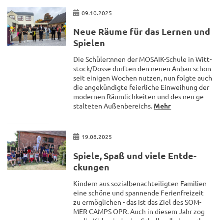
09.10.2025
Neue Räume für das Ler­nen und
Spie­len
Die Schü­ler:nnen der MOSAIK-​Schule in Witt­
stock/Dosse durf­ten den neuen Anbau schon
seit ei­ni­gen Wo­chen nut­zen, nun folg­te auch
die an­ge­kün­dig­te fei­er­li­che Ein­wei­hung der
mo­der­nen Räum­lich­kei­ten und des neu ge­
stal­te­ten Au­ßen­be­reichs.
Mehr
19.08.2025
Spie­le, Spaß und viele Ent­de­
ckun­gen
Kin­dern aus so­zi­al­be­nach­tei­lig­ten Fa­mi­li­en
eine schö­ne und span­nen­de Fe­ri­en­frei­zeit
zu er­mög­li­chen - das ist das Ziel des SOM­
MER CAMPS OPR. Auch in die­sem Jahr zog