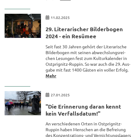
11.02.2025
29. Li­te­ra­ri­scher Bil­der­bo­gen
2024 - ein Re­sü­mee
Seit fast 30 Jah­ren ge­hört der Li­te­ra­ri­sche
Bil­der­bo­gen mit sei­nen ab­wechs­lungs­rei­
chen Le­sun­gen fest zum Kul­tur­ka­len­der in
Ostprignitz-​Ruppin. So war auch die 29. Aus­
ga­be mit fast 1400 Gäs­ten ein vol­ler Er­folg.
Mehr
27.01.2025
"Die Er­in­ne­rung daran kennt
kein Ver­falls­da­tum!"
An ver­schie­de­nen Orten in Ostprignitz-​
Ruppin haben Men­schen an die Be­frei­ung
des Konzentrations-​ und Ver­nich­tungs­la­gers