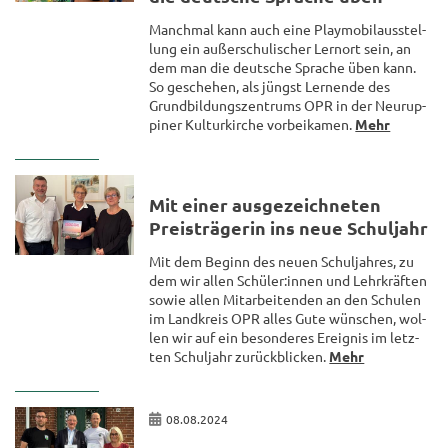
Manch­mal kann auch eine Play­mo­bil­aus­stel­
lung ein au­ßer­schu­li­scher Lern­ort sein, an
dem man die deut­sche Spra­che üben kann.
So ge­sche­hen, als jüngst Ler­nen­de des
Grund­bil­dungs­zen­trums OPR in der Neu­rup­
pi­ner Kul­tur­kir­che vor­bei­ka­men.
Mehr
Mit einer aus­ge­zeich­ne­ten
Preis­trä­ge­rin ins neue Schul­jahr
Mit dem Be­ginn des neuen Schul­jah­res, zu
dem wir allen Schü­ler:innen und Lehr­kräf­ten
sowie allen Mit­ar­bei­ten­den an den Schu­len
im Land­kreis OPR alles Gute wün­schen, wol­
len wir auf ein be­son­de­res Er­eig­nis im letz­
ten Schul­jahr zu­rück­bli­cken.
Mehr
08.08.2024