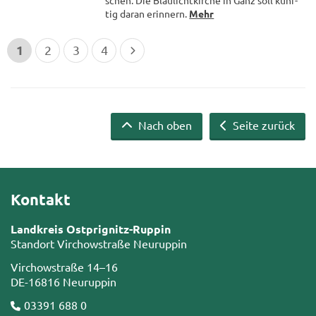
schen. Die Blau­licht­kir­che in Ganz soll künf­
tig daran er­in­nern.
Mehr
1
2
3
4
Nach oben
Seite zurück
Kontakt
Landkreis Ostprignitz-Ruppin
Standort Virchowstraße Neuruppin
Virchowstraße 14–16
DE-16816 Neuruppin
03391 688 0