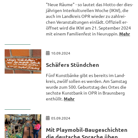
"Neue Räume" - so lau­tet das Motto der dies­
jäh­ri­gen In­ter­kul­tu­rel­len Woche (IKW), die
auch im Land­kreis OPR wie­der zu zahl­rei­
chen Ver­an­stal­tun­gen ein­lädt. Of­fi­zi­ell er­
öff­net wird die IKW am 21. Sep­tem­ber 2024
mit einem Fa­mi­li­en­fest in Neu­rup­pin.
Mehr
10.09.2024
Schä­fers Stünd­chen
Fünf Kunst­bän­ke gibt es be­reits im Land­
kreis, zwölf sol­len es wer­den. Am Sams­tag
wurde zum 500. Ge­burts­tag des Ortes die
sechs­te Kunst­bank in OPR in Brauns­berg
ent­hüllt.
Mehr
05.09.2024
Mit Playmobil-​Baugeschichten
die deut­sche Spra­che üben