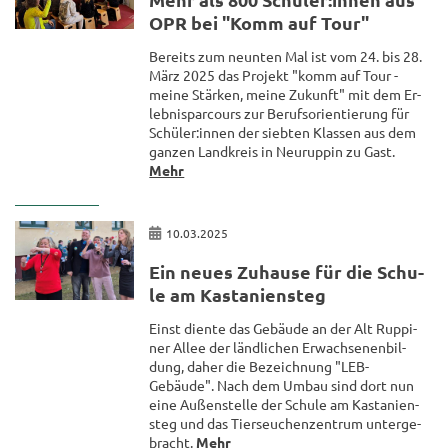
OPR bei "Komm auf Tour"
Be­reits zum neun­ten Mal ist vom 24. bis 28.
März 2025 das Pro­jekt "komm auf Tour -
meine Stär­ken, meine Zu­kunft" mit dem Er­
leb­nis­par­cours zur Be­rufs­ori­en­tie­rung für
Schü­ler:innen der sieb­ten Klas­sen aus dem
gan­zen Land­kreis in Neu­rup­pin zu Gast.
Mehr
10.03.2025
Ein neues Zu­hau­se für die Schu­
le am Kas­ta­ni­en­steg
Einst dien­te das Ge­bäu­de an der Alt Rup­pi­
ner Allee der länd­li­chen Er­wach­se­nen­bil­
dung, daher die Be­zeich­nung "LEB-​
Gebäude". Nach dem Umbau sind dort nun
eine Au­ßen­stel­le der Schu­le am Kas­ta­ni­en­
steg und das Tier­seu­chen­zen­trum un­ter­ge­
bracht.
Mehr