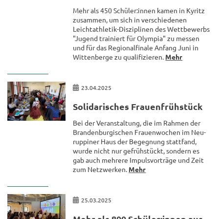
Mehr als 450 Schü­ler:innen kamen in Ky­ritz
zu­sam­men, um sich in ver­schie­de­nen
Leichtathletik-​Disziplinen des Wett­be­werbs
"Ju­gend trai­niert für Olym­pia" zu mes­sen
und für das Re­gio­nal­fi­na­le An­fang Juni in
Wit­ten­ber­ge zu qua­li­fi­zie­ren.
Mehr
23.04.2025
So­li­da­ri­sches Frau­en­früh­stück
Bei der Ver­an­stal­tung, die im Rah­men der
Bran­den­bur­gi­schen Frau­en­wo­chen im Neu­
rup­pi­ner Haus der Be­geg­nung statt­fand,
wurde nicht nur ge­früh­stückt, son­dern es
gab auch meh­re­re Im­puls­vor­trä­ge und Zeit
zum Netz­wer­ken.
Mehr
25.03.2025
Mehr als 800 Schü­ler:innen aus