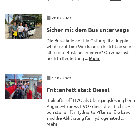
28.07.2023
Si­cher mit dem Bus un­ter­wegs
Die Bus­schu­le geht in Ostprignitz-​Ruppin
wie­der auf Tour Wer kann sich nicht an seine
al­ler­ers­te Bus­fahrt er­in­nern? Ob zu­nächst
noch in Be­glei­tung ...
Mehr
17.07.2023
Frit­ten­fett statt Die­sel
Bio­kraft­stoff HVO als Über­gangs­lö­sung beim
Prignitz-​Express HVO - diese drei Buch­sta­
ben ste­hen für Hy­drier­te Pflan­zen­öle bzw.
sind die Ab­kür­zung für Hy­dro­gena­ted ...
Mehr