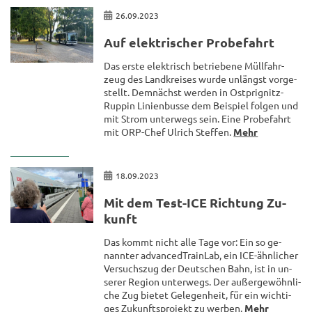
26.09.2023
Auf elek­tri­scher Pro­be­fahrt
Das erste elek­trisch be­trie­be­ne Müll­fahr­
zeug des Land­krei­ses wurde un­längst vor­ge­
stellt. Dem­nächst wer­den in Ostprignitz-​
Ruppin Li­ni­en­bus­se dem Bei­spiel fol­gen und
mit Strom un­ter­wegs sein. Eine Pro­be­fahrt
mit ORP-​Chef Ul­rich Stef­fen.
Mehr
18.09.2023
Mit dem Test-​ICE Rich­tung Zu­
kunft
Das kommt nicht alle Tage vor: Ein so ge­
nann­ter ad­van­ced­Train­Lab, ein ICE-​ähnlicher
Ver­suchs­zug der Deut­schen Bahn, ist in un­
se­rer Re­gi­on un­ter­wegs. Der au­ßer­ge­wöhn­li­
che Zug bie­tet Ge­le­gen­heit, für ein wich­ti­
ges Zu­kunfts­pro­jekt zu wer­ben.
Mehr