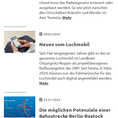
chend muss das Rad­we­ge­netz er­neu­ert oder
aus­ge­baut wer­den. So wie jetzt zwi­schen
den Ort­schaf­ten Kränz­lin und Wer­der im
Amt Tem­nitz.
Mehr
08.03.2024
Neues vom Luch­mo­bil
Seit Mai ver­gan­ge­nen Jah­res gibt es das so­
ge­nann­te Luch­mo­bil im Land­kreis
Ostprignitz-​Ruppin als pro­jekt­be­zo­ge­nes
Ruf­bus­an­ge­bot der ORP. Seit heute, 8. März
2024, kön­nen nun die Fahrt­wün­sche für das
Luch­mo­bil auch di­gi­tal an­ge­mel­det wer­den.
Mehr
25.01.2024
Die mög­li­chen Po­ten­zia­le einer
Bahn­stre­cke Berlin-​Rostock