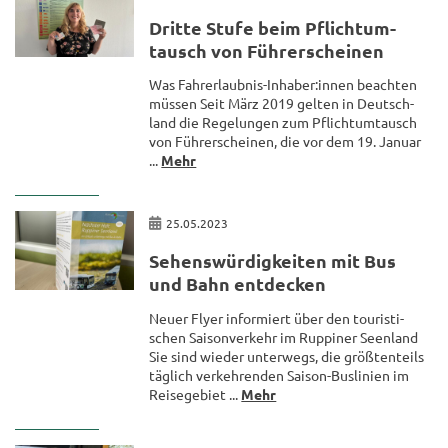
Drit­te Stufe beim Pflicht­um­
tausch von Füh­rer­schei­nen
Was Fahrerlaubnis-​Inhaber:innen be­ach­ten
müs­sen Seit März 2019 gel­ten in Deutsch­
land die Re­ge­lun­gen zum Pflicht­um­tausch
von Füh­rer­schei­nen, die vor dem 19. Ja­nu­ar
...
Mehr
25.05.2023
Se­hens­wür­dig­kei­ten mit Bus
und Bahn ent­de­cken
Neuer Flyer in­for­miert über den tou­ris­ti­
schen Sai­son­ver­kehr im Rup­pi­ner Se­en­land
Sie sind wie­der un­ter­wegs, die größ­ten­teils
täg­lich ver­keh­ren­den Saison-​Buslinien im
Rei­se­ge­biet ...
Mehr