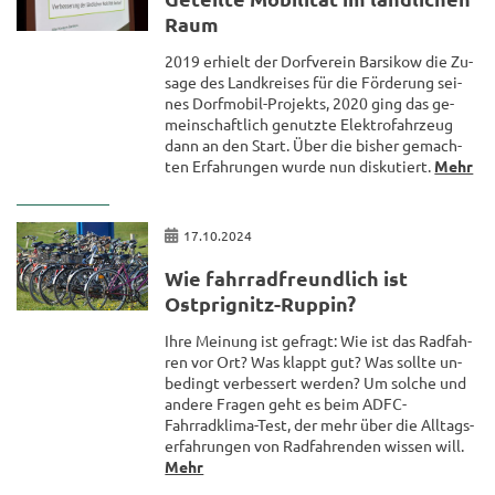
Raum
2019 er­hielt der Dorf­ver­ein Barsi­kow die Zu­
sa­ge des Land­krei­ses für die För­de­rung sei­
nes Dorfmobil-​Projekts, 2020 ging das ge­
mein­schaft­lich ge­nutz­te Elek­tro­fahr­zeug
dann an den Start. Über die bis­her ge­mach­
ten Er­fah­run­gen wurde nun dis­ku­tiert.
Mehr
17.10.2024
Wie fahr­rad­freund­lich ist
Ostprignitz-​Ruppin?
Ihre Mei­nung ist ge­fragt: Wie ist das Rad­fah­
ren vor Ort? Was klappt gut? Was soll­te un­
be­dingt ver­bes­sert wer­den? Um sol­che und
an­de­re Fra­gen geht es beim ADFC-​
Fahrradklima-Test, der mehr über die All­tags­
er­fah­run­gen von Rad­fah­ren­den wis­sen will.
Mehr