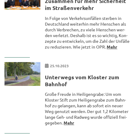
Zu­sam­men für mehr Si­cher­heit
im Stra­ßen­ver­kehr
In Folge von Ver­kehrs­un­fäl­len ster­ben in
Deutsch­land wei­ter­hin mehr Men­schen als
durch Ver­bre­chen, zu viele Men­schen wer­
den ver­letzt. Des­halb ist es so wich­tig, Kon­
zep­te zu ent­wi­ckeln, um die Zahl der Un­fäl­le
zu re­du­zie­ren. Wie jetzt in OPR.
Mehr
25.10.2023
Un­ter­wegs vom Klos­ter zum
Bahn­hof
Große Freu­de in Hei­li­gen­gra­be: Um vom
Klos­ter Stift zum Hei­li­gen­gra­be zum Bahn­
hof zu ge­lan­gen, kann ab so­fort ein neuer
Weg ge­nutzt wer­den. Der gut 1,2 Ki­lo­me­ter
lange Geh- und Rad­weg wurde of­fi­zi­ell frei­
ge­ge­ben.
Mehr