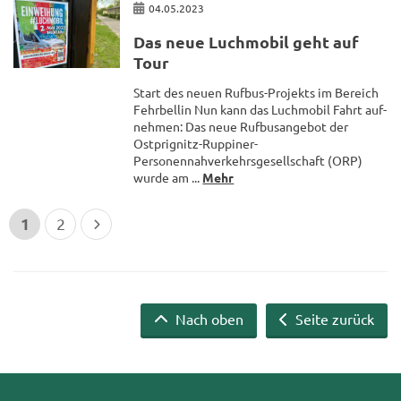
04.05.2023
Das neue Luch­mo­bil geht auf
Tour
Start des neuen Rufbus-​Projekts im Be­reich
Fehr­bel­lin Nun kann das Luch­mo­bil Fahrt auf­
neh­men: Das neue Ruf­bus­an­ge­bot der
Ostprignitz-​Ruppiner-
Personennahverkehrsgesellschaft (ORP)
wurde am ...
Mehr
1
2
Nach oben
Seite zurück