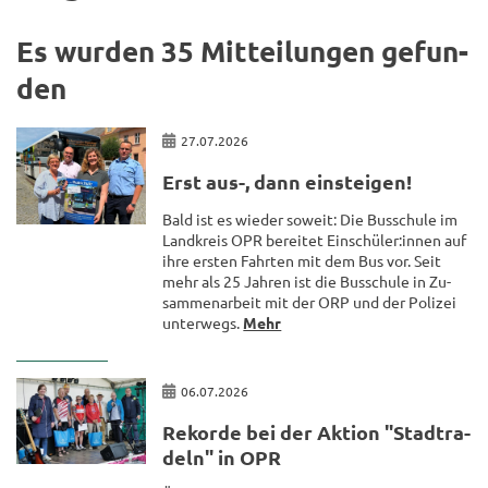
Es wur­den 35 Mit­tei­lun­gen ge­fun­
den
27.07.2026
Erst aus-, dann ein­stei­gen!
Bald ist es wie­der so­weit: Die Bus­schu­le im
Land­kreis OPR be­rei­tet Ein­schü­ler:innen auf
ihre ers­ten Fahr­ten mit dem Bus vor. Seit
mehr als 25 Jah­ren ist die Bus­schu­le in Zu­
sam­men­ar­beit mit der ORP und der Po­li­zei
un­ter­wegs.
Mehr
06.07.2026
Re­kor­de bei der Ak­ti­on "Stadt­ra­
deln" in OPR