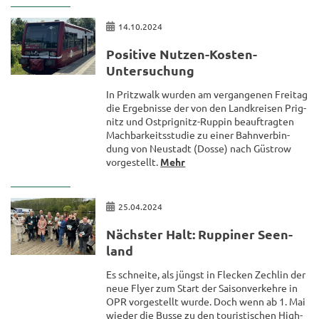
14.10.2024
Po­si­ti­ve Nutzen-​Kosten-
Untersuchung
In Pritz­walk wur­den am ver­gan­ge­nen Frei­tag
die Er­geb­nis­se der von den Land­krei­sen Pri­g­
nitz und Ostprignitz-​Ruppin be­auf­trag­ten
Mach­bar­keits­stu­die zu einer Bahn­ver­bin­
dung von Neu­stadt (Dosse) nach Güs­trow
vor­ge­stellt.
Mehr
25.04.2024
Nächs­ter Halt: Rup­pi­ner Se­en­
land
Es schnei­te, als jüngst in Fle­cken Zech­lin der
neue Flyer zum Start der Sai­son­ver­keh­re in
OPR vor­ge­stellt wurde. Doch wenn ab 1. Mai
wie­der die Busse zu den tou­ris­ti­schen High­