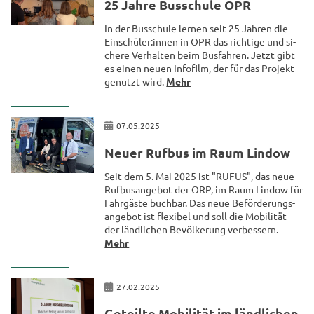
25 Jahre Bus­schu­le OPR
In der Bus­schu­le ler­nen seit 25 Jah­ren die
Ein­schü­ler:innen in OPR das rich­ti­ge und si­
che­re Ver­hal­ten beim Bus­fah­ren. Jetzt gibt
es einen neuen Info­film, der für das Pro­jekt
ge­nutzt wird.
Mehr
07.05.2025
Neuer Ruf­bus im Raum Lin­dow
Seit dem 5. Mai 2025 ist "RUFUS", das neue
Ruf­bus­an­ge­bot der ORP, im Raum Lin­dow für
Fahr­gäs­te buch­bar. Das neue Be­för­de­rungs­
an­ge­bot ist fle­xi­bel und soll die Mo­bi­li­tät
der länd­li­chen Be­völ­ke­rung ver­bes­sern.
Mehr
27.02.2025
Ge­teil­te Mo­bi­li­tät im länd­li­chen