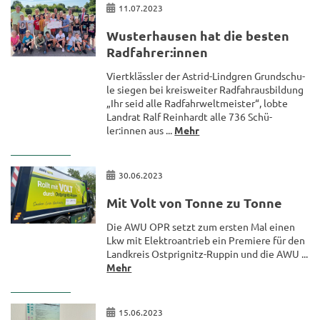
11.07.2023
Wus­ter­hau­sen hat die bes­ten
Rad­fah­rer:innen
Viert­kläss­ler der Astrid-​Lindgren Grund­schu­
le sie­gen bei kreis­wei­ter Rad­fahr­aus­bil­dung
„Ihr seid alle Rad­fahr­welt­meis­ter“, lobte
Land­rat Ralf Rein­hardt alle 736 Schü­
ler:innen aus ...
Mehr
30.06.2023
Mit Volt von Tonne zu Tonne
Die AWU OPR setzt zum ers­ten Mal einen
Lkw mit Elek­tro­an­trieb ein Pre­mie­re für den
Land­kreis Ostprignitz-​Ruppin und die AWU ...
Mehr
15.06.2023