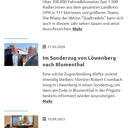
Über 300.000 Fahr­rad­ki­lo­me­ter, fast 1.500
Rad­ler:innen aus dem ge­sam­ten Land­kreis
OPR in 111 klei­ne­ren und grö­ße­ren Teams.
Die Bi­lanz der Ak­ti­on "Stadt­ra­deln" kann sich
auch in die­sem Jahr sehen las­sen und setzt
Aus­ru­fe­zei­chen.
Mehr
27.05.2026
Im Son­der­zug von Lö­wen­berg
nach Blu­men­thal
Eine sol­che Zug­ver­bin­dung dürf­te vor­erst
ein­ma­lig blei­ben: Mi­nis­ter Ro­bert Crum­bach
stieg in Lö­wen­berg in einen Son­der­zug, um
dann am Ende in Blu­men­thal in der Pri­g­nitz
bes­tens in­for­miert wie­der aus­zu­stei­gen.
Mehr
10.09.2025