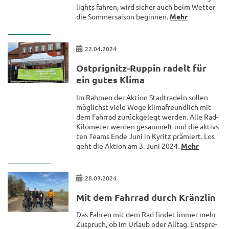
lights fah­ren, wird si­cher auch beim Wet­ter
die Som­mer­sai­son be­gin­nen.
Mehr
22.04.2024
Ostprignitz-​Ruppin ra­delt für
ein gutes Klima
Im Rah­men der Ak­ti­on Stadt­ra­deln sol­len
mög­lichst viele Wege kli­ma­freund­lich mit
dem Fahr­rad zu­rück­ge­legt wer­den. Alle Rad-​
Kilometer wer­den ge­sam­melt und die ak­tivs­
ten Teams Ende Juni in Ky­ritz prä­miert. Los
geht die Ak­ti­on am 3. Juni 2024.
Mehr
28.03.2024
Mit dem Fahr­rad durch Kränz­lin
Das Fah­ren mit dem Rad fin­det immer mehr
Zu­spruch, ob im Ur­laub oder All­tag. Ent­spre­