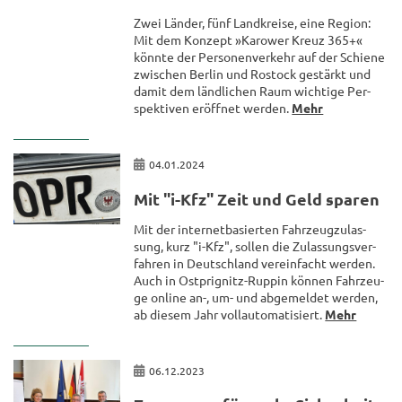
Zwei Län­der, fünf Land­krei­se, eine Re­gi­on:
Mit dem Kon­zept »Ka­rower Kreuz 365+«
könn­te der Per­so­nen­ver­kehr auf der Schie­ne
zwi­schen Ber­lin und Ros­tock ge­stärkt und
damit dem länd­li­chen Raum wich­ti­ge Per­
spek­ti­ven er­öff­net wer­den.
Mehr
04.01.2024
Mit "i-Kfz" Zeit und Geld spa­ren
Mit der in­ter­net­ba­sier­ten Fahr­zeug­zu­las­
sung, kurz "i-Kfz", sol­len die Zu­las­sungs­ver­
fah­ren in Deutsch­land ver­ein­facht wer­den.
Auch in Ostprignitz-​Ruppin kön­nen Fahr­zeu­
ge on­line an-, um- und ab­ge­mel­det wer­den,
ab die­sem Jahr voll­au­to­ma­ti­siert.
Mehr
06.12.2023