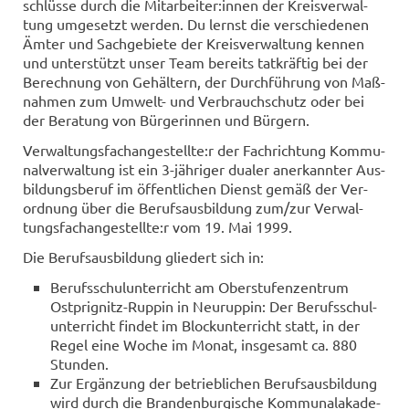
schlüs­se durch die Mit­ar­bei­ter:innen der Kreis­ver­wal­
tung um­ge­setzt wer­den. Du lernst die ver­schie­de­nen
Ämter und Sach­ge­bie­te der Kreis­ver­wal­tung ken­nen
und un­ter­stützt unser Team be­reits tat­kräf­tig bei der
Be­rech­nung von Ge­häl­tern, der Durch­füh­rung von Maß­
nah­men zum Umwelt-​ und Ver­brauch­schutz oder bei
der Be­ra­tung von Bür­ge­rin­nen und Bür­gern.
Ver­wal­tungs­fach­an­ge­stell­te:r der Fach­rich­tung Kom­mu­
nal­ver­wal­tung ist ein 3-​jähriger dua­ler an­er­kann­ter Aus­
bil­dungs­be­ruf im öf­fent­li­chen Dienst gemäß der Ver­
ord­nung über die Be­rufs­aus­bil­dung zum/zur Ver­wal­
tungs­fach­an­ge­stell­te:r vom 19. Mai 1999.
Die Be­rufs­aus­bil­dung glie­dert sich in:
Be­rufs­schul­un­ter­richt am Ober­stu­fen­zen­trum
Ostprignitz-​Ruppin in Neu­rup­pin: Der Be­rufs­schul­
un­ter­richt fin­det im Block­un­ter­richt statt, in der
Regel eine Woche im Monat, ins­ge­samt ca. 880
Stun­den.
Zur Er­gän­zung der be­trieb­li­chen Be­rufs­aus­bil­dung
wird durch die Bran­den­bur­gi­sche Kom­mu­nal­aka­de­