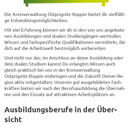
Die Kreis­ver­wal­tung Ostprignitz-​Ruppin bie­tet dir viel­fäl­ti­
ge Ent­wick­lungs­mög­lich­kei­ten.
Mit viel Er­fah­rung kön­nen wir dir in den von uns an­ge­bo­te­
nen Aus­bil­dun­gen und dua­len Stu­di­en­gän­gen wert­vol­les
Wis­sen und fach­spe­zi­fi­sche Qua­li­fi­ka­tio­nen ver­mit­teln, die
dich auf die Ar­beits­welt best­mög­lich vor­be­rei­ten.
Und nicht nur das: Im An­schluss an deine Aus­bil­dung oder
dein dua­les Stu­di­um kannst Du er­lang­tes Wis­sen auch
gleich prak­tisch bei uns in der Kreis­ver­wal­tung
Ostprignitz-​Ruppin ein­brin­gen und die Zu­kunft Dei­ner Re­
gi­on aktiv mit­ge­stal­ten. Un­se­ren gut aus­ge­bil­de­ten Fach­
kräf­ten bie­ten wir nach der Be­rufs­aus­bil­dung die Über­nah­
me und den Ein­satz auf at­trak­ti­ven Ar­beits­plät­zen an.
Aus­bil­dungs­be­ru­fe in der Über­
sicht