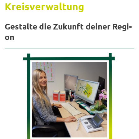
Kreis­ver­wal­tung
Ge­stal­te die Zu­kunft dei­ner Re­gi­
on