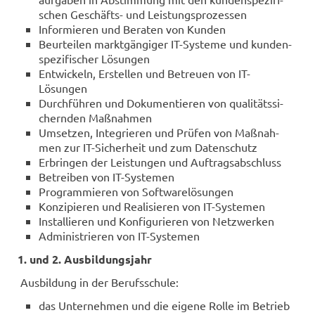
schen Geschäfts-​ und Leis­tungs­pro­zes­sen
In­for­mie­ren und Be­ra­ten von Kun­den
Be­ur­tei­len markt­gän­gi­ger IT-​Systeme und kun­den­
spe­zi­fi­scher Lö­sun­gen
Ent­wi­ckeln, Er­stel­len und Be­treu­en von IT-​
Lösungen
Durch­füh­ren und Do­ku­men­tie­ren von qua­li­täts­si­
chern­den Maß­nah­men
Um­set­zen, In­te­grie­ren und Prü­fen von Maß­nah­
men zur IT-​Sicherheit und zum Da­ten­schutz
Er­brin­gen der Leis­tun­gen und Auf­trags­ab­schluss
Be­trei­ben von IT-​Systemen
Pro­gram­mie­ren von Soft­ware­lö­sun­gen
Kon­zi­pie­ren und Rea­li­sie­ren von IT-​Systemen
In­stal­lie­ren und Kon­fi­gu­rie­ren von Netz­wer­ken
Ad­mi­nis­trie­ren von IT-​Systemen
1. und 2. Aus­bil­dungs­jahr
Aus­bil­dung in der Be­rufs­schu­le:
das Un­ter­neh­men und die ei­ge­ne Rolle im Be­trieb