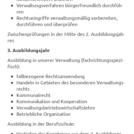
Ver­wal­tungs­ver­fah­ren bür­ger­freund­lich durch­füh­
ren
Rechts­ein­grif­fe ver­wal­tungs­mä­ßig vor­be­rei­ten,
durch­füh­ren und über­prü­fen
Zwi­schen­prü­fun­gen in der Mitte des 2. Aus­bil­dungs­jah­
res
3. Aus­bil­dungs­jahr
Aus­bil­dung in un­se­rer Ver­wal­tung (fach­rich­tungs­spe­zi­
fisch):
fall­be­zo­ge­ne Rechts­an­wen­dung
Han­deln in Ge­bie­ten des be­son­de­ren Ver­wal­tungs­
rechts
Kom­mu­nal­recht
Kom­mu­ni­ka­ti­on und Ko­ope­ra­ti­on
Ver­wal­tungs­be­triebs­wirt­schafts­leh­re
Be­trieb­li­che Or­ga­ni­sa­ti­on
Aus­bil­dung in der Be­rufs­schu­le:
Ver­tie­fen der Kennt­nis­se aus dem 2. Aus­bil­dungs­