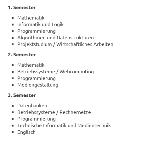
1. Se­mes­ter
Ma­the­ma­tik
In­for­ma­tik und Logik
Pro­gram­mie­rung
Al­go­rith­men und Da­ten­struk­tu­ren
Pro­jekt­stu­di­um / Wirt­schaft­li­ches Ar­bei­ten
2. Se­mes­ter
Ma­the­ma­tik
Be­triebs­sys­te­me / Web­com­pu­ting
Pro­gram­mie­rung
Me­di­en­ge­stal­tung
3. Se­mes­ter
Da­ten­ban­ken
Be­triebs­sys­te­me / Rech­ner­net­ze
Pro­gram­mie­rung
Tech­ni­sche In­for­ma­tik und Me­di­en­tech­nik
Eng­lisch