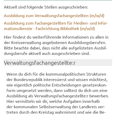
Ak­tu­ell sind fol­gen­de Stel­len aus­ge­schrie­ben:
Aus­bil­dung zum Ver­wal­tungs­fach­an­ge­stell­ten (m/w/d)
Aus­bil­dung zum Fach­an­ge­stell­ten für Medien-​ und In­for­
ma­ti­ons­diens­te - Fach­rich­tung Bi­blio­thek (m/w/d)
Hier fin­dest du wei­ter­füh­ren­de In­for­ma­tio­nen zu allen in
der Kreis­ver­wal­tung an­ge­bo­te­nen Aus­bil­dungs­be­ru­fen.
Bitte be­ach­te dabei, dass nicht alle auf­ge­lis­te­ten Aus­bil­
dungs­be­ru­fe ak­tu­ell auch aus­ge­schrie­ben sind.
Ver­wal­tungs­fach­an­ge­stell­te:r
Wenn du dich für die kom­mu­nal­po­li­ti­schen Struk­tu­ren
der Bun­des­re­pu­blik in­ter­es­sierst und wis­sen möch­test,
wie ei­gent­lich po­li­ti­sche Ent­schei­dun­gen ge­set­zes­kon­
form um­ge­setzt wer­den, dann soll­test du dich um eine
Aus­bil­dung als Ver­wal­tungs­fach­an­ge­stell­te:r be­wer­ben.
Hier ver­mit­teln wir dir, wel­che Auf­ga­ben in­ner­halb
der kom­mu­na­len Selbst­ver­wal­tung der Land­kreis ver­
tre­ten durch den Kreis­tag wahr­nimmt und wie die Be­