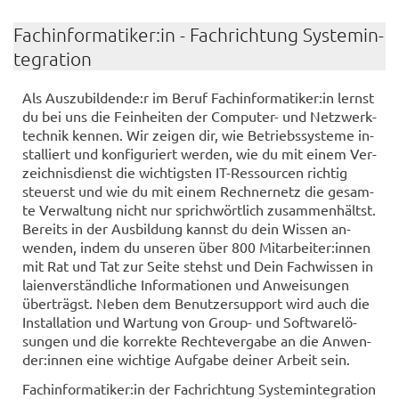
Fach­in­for­ma­ti­ker:in - Fach­rich­tung Sys­tem­in­
te­gra­ti­on
Als Aus­zu­bil­den­de:r im Beruf Fach­in­for­ma­ti­ker:in lernst
du bei uns die Fein­hei­ten der Computer-​ und Netz­werk­
tech­nik ken­nen. Wir zei­gen dir, wie Be­triebs­sys­te­me in­
stal­liert und kon­fi­gu­riert wer­den, wie du mit einem Ver­
zeich­nis­dienst die wich­tigs­ten IT-​Ressourcen rich­tig
steu­erst und wie du mit einem Rech­ner­netz die ge­sam­
te Ver­wal­tung nicht nur sprich­wört­lich zu­sam­men­hältst.
Be­reits in der Aus­bil­dung kannst du dein Wis­sen an­
wen­den, indem du un­se­ren über 800 Mit­ar­bei­ter:innen
mit Rat und Tat zur Seite stehst und Dein Fach­wis­sen in
lai­en­ver­ständ­li­che In­for­ma­tio­nen und An­wei­sun­gen
über­trägst. Neben dem Be­nut­zer­sup­port wird auch die
In­stal­la­ti­on und War­tung von Group-​ und Soft­ware­lö­
sun­gen und die kor­rek­te Rech­te­ver­ga­be an die An­wen­
der:innen eine wich­ti­ge Auf­ga­be dei­ner Ar­beit sein.
Fach­in­for­ma­ti­ker:in der Fach­rich­tung Sys­tem­in­te­gra­ti­on