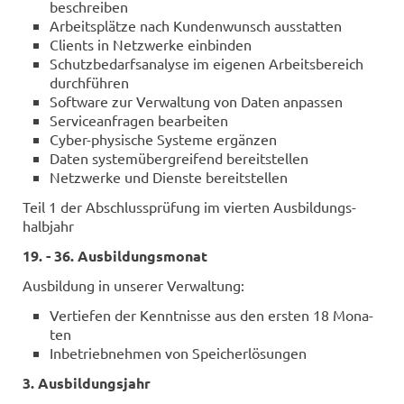
be­schrei­ben
Ar­beits­plät­ze nach Kun­den­wunsch aus­stat­ten
Cli­ents in Netz­wer­ke ein­bin­den
Schutz­be­darfs­ana­ly­se im ei­ge­nen Ar­beits­be­reich
durch­füh­ren
Soft­ware zur Ver­wal­tung von Daten an­pas­sen
Ser­vice­an­fra­gen be­ar­bei­ten
Cyber-​physische Sys­te­me er­gän­zen
Daten sys­tem­über­grei­fend be­reit­stel­len
Netz­wer­ke und Diens­te be­reit­stel­len
Teil 1 der Ab­schluss­prü­fung im vier­ten Aus­bil­dungs­
halb­jahr
19. - 36. Aus­bil­dungs­mo­nat
Aus­bil­dung in un­se­rer Ver­wal­tung:
Ver­tie­fen der Kennt­nis­se aus den ers­ten 18 Mo­na­
ten
In­be­trieb­neh­men von Spei­cher­lö­sun­gen
3. Aus­bil­dungs­jahr