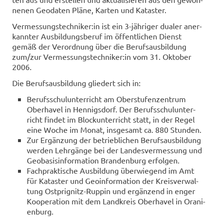
ne­nen Geo­da­ten Pläne, Kar­ten und Ka­tas­ter.
Ver­mes­sungs­tech­ni­ker:in ist ein 3-​jähriger dua­ler an­er­
kann­ter Aus­bil­dungs­be­ruf im öf­fent­li­chen Dienst
gemäß der Ver­ord­nung über die Be­rufs­aus­bil­dung
zum/zur Ver­mes­sungs­tech­ni­ker:in vom 31. Ok­to­ber
2006.
Die Be­rufs­aus­bil­dung glie­dert sich in:
Be­rufs­schul­un­ter­richt am Ober­stu­fen­zen­trum
Ober­ha­vel in Hen­nigs­dorf. Der Be­rufs­schul­un­ter­
richt fin­det im Block­un­ter­richt statt, in der Regel
eine Woche im Monat, ins­ge­samt ca. 880 Stun­den.
Zur Er­gän­zung der be­trieb­li­chen Be­rufs­aus­bil­dung
wer­den Lehr­gän­ge bei der Lan­des­ver­mes­sung und
Geo­ba­sis­in­for­ma­ti­on Bran­den­burg er­fol­gen.
Fach­prak­ti­sche Aus­bil­dung über­wie­gend im Amt
für Ka­tas­ter und Geo­in­for­ma­ti­on der Kreis­ver­wal­
tung Ostprignitz-​Ruppin und er­gän­zend in enger
Ko­ope­ra­ti­on mit dem Land­kreis Ober­ha­vel in Ora­ni­
en­burg.