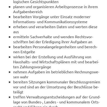
lo­gi­schen Ge­sichts­punk­ten
pla­nen und or­ga­ni­sie­ren Ar­beits­pro­zes­se in ihrem
Auf­ga­ben­be­reich
be­ar­bei­ten Vor­gän­ge unter Ein­satz mo­der­ner
Informations-​ und Kom­mu­ni­ka­ti­ons­sys­te­me
er­he­ben und ver­ar­bei­ten Daten und wer­ten diese
aus
er­mit­teln Sach­ver­hal­te und wen­den Rechts­vor­
schrif­ten bei der Er­le­di­gung ihrer Auf­ga­ben an
be­ar­bei­ten Per­so­nal­an­ge­le­gen­hei­ten und be­rech­
nen Ent­gel­te
wir­ken bei der Er­stel­lung und Aus­füh­rung von
Haushalts-​ und Wirt­schafts­plä­nen mit und be­ar­bei­
ten Zah­lungs­vor­gän­ge
neh­men Auf­ga­ben im be­trieb­li­chen Rech­nungs­we­
sen wahr
be­rei­ten Sit­zun­gen kom­mu­na­ler Be­schluss­gre­mi­en
vor und sind an der Um­set­zung der Be­schlüs­se be­
tei­ligt
tref­fen Ver­wal­tungs­ent­schei­dun­gen auf der Grund­
la­ge von Bundes-​, Lan­des - und kom­mu­na­lem Orts­
recht und füh­ren sie durch