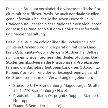
Das duale Stu­di­um ver­bin­det das wis­sen­schaft­li­che Stu­
di­um mit be­ruf­li­cher Pra­xis. So auch der duale Stu­di­en­
gang In­for­ma­tik bei der Tech­ni­schen Hoch­schu­le in
Bran­den­burg. In­ner­halb der Stu­di­en­zeit von vier Jah­ren
er­lernst du Grund­la­gen auf dem Ge­biet der In­for­ma­tik
und Me­di­en­ge­stal­tung.
Das duale Stu­di­um er­folgt über die Tech­ni­sche Hoch­
schu­le in Bran­den­burg in Ko­ope­ra­ti­on mit dem Land­
kreis Ostprignitz-​Ruppin. Bei dem Stu­di­um han­delt es
sich um ein pra­xis­in­te­grie­ren­des dua­les Stu­di­um. Die
Stu­den­ten ab­sol­vie­ren die Pra­xis­pha­sen, Pro­jekt­ar­bei­
ten und die Ba­che­lor­ar­beit beim Land­kreis Ostprignitz-​
Ruppin. Auch wäh­rend der vor­le­sungs­frei­en Zeit sind
die Stu­den­ten mit in die Ver­wal­tung ein­ge­bun­den.
Stu­di­en­ort: TH Bran­den­burg, Mag­de­bur­ger Stra­ße
50, 14770 Bran­den­burg / Havel
Pra­xis­ort: Land­kreis Ostprignitz-​Ruppin - Stand­ort
Neu­rup­pin
Dauer: 8 Se­mes­ter (4 Jahre)