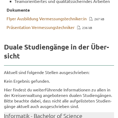
Team­ori­en­tier­tes und qua­li­täts­si­chern­des Ar­bei­ten
Do­ku­men­te
Flyer Aus­bil­dung Ver­mes­sungs­tech­ni­ker:in
267 kB
Prä­sen­ta­ti­on Ver­mes­sungs­tech­ni­ker
236 kB
Duale Stu­di­en­gän­ge in der Über­
sicht
Ak­tu­ell sind fol­gen­de Stel­len aus­ge­schrie­ben:
Kein Er­geb­nis ge­fun­den.
Hier fin­dest du wei­ter­füh­ren­de In­for­ma­tio­nen zu allen in
der Kreis­ver­wal­tung an­ge­bo­te­nen dua­len Stu­di­en­gän­gen.
Bitte be­ach­te dabei, dass nicht alle auf­ge­lis­te­ten Stu­di­en­
gän­ge ak­tu­ell auch aus­ge­schrie­ben sind.
In­for­ma­tik - Ba­che­lor of Sci­ence