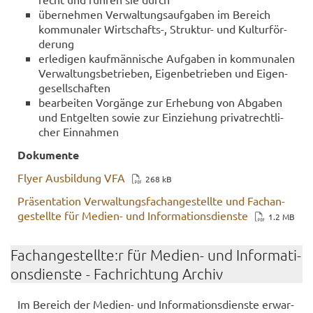
über­neh­men Ver­wal­tungs­auf­ga­ben im Be­reich
kom­mu­na­ler Wirtschafts-​, Struktur-​ und Kul­tur­för­
de­rung
er­le­di­gen kauf­män­ni­sche Auf­ga­ben in kom­mu­na­len
Ver­wal­tungs­be­trie­ben, Ei­gen­be­trie­ben und Ei­gen­
ge­sell­schaf­ten
be­ar­bei­ten Vor­gän­ge zur Er­he­bung von Ab­ga­ben
und Ent­gel­ten sowie zur Ein­zie­hung pri­vat­recht­li­
cher Ein­nah­men
Do­ku­men­te
Flyer Aus­bil­dung VFA
268 kB
Prä­sen­ta­ti­on Ver­wal­tungs­fach­an­ge­stell­te und Fach­an­
ge­stell­te für Medien-​ und In­for­ma­ti­ons­diens­te
1.2 MB
Fach­an­ge­stell­te:r für Medien-​ und In­for­ma­ti­
ons­diens­te - Fach­rich­tung Ar­chiv
Im Be­reich der Medien-​ und In­for­ma­ti­ons­diens­te er­war­