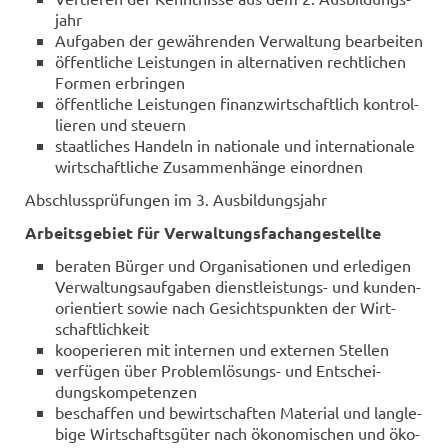
jahr
Auf­ga­ben der ge­wäh­ren­den Ver­wal­tung be­ar­bei­ten
öf­fent­li­che Leis­tun­gen in al­ter­na­ti­ven recht­li­chen
For­men er­brin­gen
öf­fent­li­che Leis­tun­gen fi­nanz­wirt­schaft­lich kon­trol­
lie­ren und steu­ern
staat­li­ches Han­deln in na­tio­na­le und in­ter­na­tio­na­le
wirt­schaft­li­che Zu­sam­men­hän­ge ein­ord­nen
Ab­schluss­prü­fun­gen im 3. Aus­bil­dungs­jahr
Ar­beits­ge­biet für Ver­wal­tungs­fach­an­ge­stell­te
be­ra­ten Bür­ger und Or­ga­ni­sa­tio­nen und er­le­di­gen
Ver­wal­tungs­auf­ga­ben dienstleistungs-​ und kun­den­
ori­en­tiert sowie nach Ge­sichts­punk­ten der Wirt­
schaft­lich­keit
ko­ope­rie­ren mit in­ter­nen und ex­ter­nen Stel­len
ver­fü­gen über Problemlösungs-​ und Ent­schei­
dungs­kom­pe­ten­zen
be­schaf­fen und be­wirt­schaf­ten Ma­te­ri­al und lang­le­
bi­ge Wirt­schafts­gü­ter nach öko­no­mi­schen und öko­