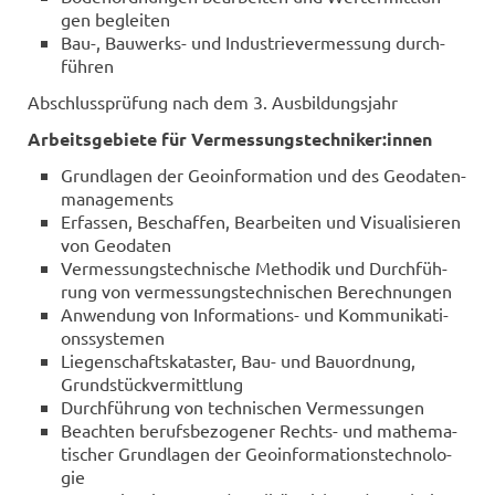
gen be­glei­ten
Bau-, Bauwerks-​ und In­dus­trie­ver­mes­sung durch­
füh­ren
Ab­schluss­prü­fung nach dem 3. Aus­bil­dungs­jahr
Ar­beits­ge­bie­te für Ver­mes­sungs­tech­ni­ker:innen
Grund­la­gen der Geo­in­for­ma­ti­on und des Geo­da­ten­
ma­nage­ments
Er­fas­sen, Be­schaf­fen, Be­ar­bei­ten und Vi­sua­li­sie­ren
von Geo­da­ten
Ver­mes­sungs­tech­ni­sche Me­tho­dik und Durch­füh­
rung von ver­mes­sungs­tech­ni­schen Be­rech­nun­gen
An­wen­dung von Informations-​ und Kom­mu­ni­ka­ti­
ons­sys­te­men
Lie­gen­schafts­ka­tas­ter, Bau- und Bau­ord­nung,
Grund­stück­ver­mitt­lung
Durch­füh­rung von tech­ni­schen Ver­mes­sun­gen
Be­ach­ten be­rufs­be­zo­ge­ner Rechts-​ und ma­the­ma­
ti­scher Grund­la­gen der Geo­in­for­ma­ti­ons­tech­no­lo­
gie