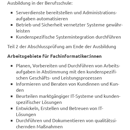
Aus­bil­dung in der Be­rufs­schu­le:
Ser­ver­diens­te be­reit­stel­len und Ad­mi­nis­tra­ti­ons­
auf­ga­ben au­to­ma­ti­sie­ren
Be­trieb und Si­cher­heit ver­netz­ter Sys­te­me ge­währ­
leis­ten
Kun­den­spe­zi­fi­sche Sys­tem­in­te­gra­ti­on durch­füh­ren
Teil 2 der Ab­schluss­prü­fung am Ende der Aus­bil­dung
Ar­beits­ge­bie­te für Fach­in­for­ma­ti­ker:innen
Pla­nen, Vor­be­rei­ten und Durch­füh­ren von Ar­beits­
auf­ga­ben in Ab­stim­mung mit den kun­den­spe­zi­fi­
schen Geschäfts-​ und Leis­tungs­pro­zes­sen
In­for­mie­ren und Be­ra­ten von Kun­din­nen und Kun­
den
Be­ur­tei­len markt­gän­gi­ger IT-​Systeme und kun­den­
spe­zi­fi­scher Lö­sun­gen
Ent­wi­ckeln, Er­stel­len und Be­treu­en von IT-​
Lösungen
Durch­füh­ren und Do­ku­men­tie­ren von qua­li­täts­si­
chern­den Maß­nah­men