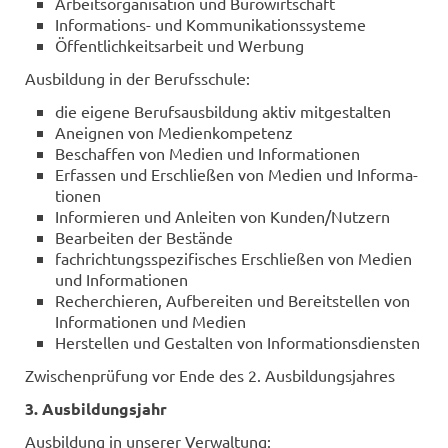
Ar­beits­or­ga­ni­sa­ti­on und Bü­ro­wirt­schaft
Informations-​ und Kom­mu­ni­ka­ti­ons­sys­te­me
Öf­fent­lich­keits­ar­beit und Wer­bung
Aus­bil­dung in der Be­rufs­schu­le:
die ei­ge­ne Be­rufs­aus­bil­dung aktiv mit­ge­stal­ten
An­eig­nen von Me­di­en­kom­pe­tenz
Be­schaf­fen von Me­di­en und In­for­ma­tio­nen
Er­fas­sen und Er­schlie­ßen von Me­di­en und In­for­ma­
tio­nen
In­for­mie­ren und An­lei­ten von Kun­den/Nut­zern
Be­ar­bei­ten der Be­stän­de
fach­rich­tungs­spe­zi­fi­sches Er­schlie­ßen von Me­di­en
und In­for­ma­tio­nen
Re­cher­chie­ren, Auf­be­rei­ten und Be­reit­stel­len von
In­for­ma­tio­nen und Me­di­en
Her­stel­len und Ge­stal­ten von In­for­ma­ti­ons­diens­ten
Zwi­schen­prü­fung vor Ende des 2. Aus­bil­dungs­jah­res
3. Aus­bil­dungs­jahr
Aus­bil­dung in un­se­rer Ver­wal­tung: