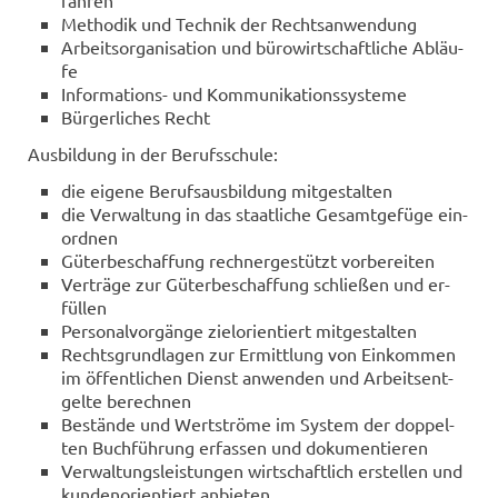
Me­tho­dik und Tech­nik der Rechts­an­wen­dung
Ar­beits­or­ga­ni­sa­ti­on und bü­ro­wirt­schaft­li­che Ab­läu­
fe
Informations-​ und Kom­mu­ni­ka­ti­ons­sys­te­me
Bür­ger­li­ches Recht
Aus­bil­dung in der Be­rufs­schu­le:
die ei­ge­ne Be­rufs­aus­bil­dung mit­ge­stal­ten
die Ver­wal­tung in das staat­li­che Ge­samt­ge­fü­ge ein­
ord­nen
Gü­ter­be­schaf­fung rech­ner­ge­stützt vor­be­rei­ten
Ver­trä­ge zur Gü­ter­be­schaf­fung schlie­ßen und er­
fül­len
Per­so­nal­vor­gän­ge ziel­ori­en­tiert mit­ge­stal­ten
Rechts­grund­la­gen zur Er­mitt­lung von Ein­kom­men
im öf­fent­li­chen Dienst an­wen­den und Ar­beits­ent­
gel­te be­rech­nen
Be­stän­de und Wert­strö­me im Sys­tem der dop­pel­
ten Buch­füh­rung er­fas­sen und do­ku­men­tie­ren
Ver­wal­tungs­leis­tun­gen wirt­schaft­lich er­stel­len und
kun­den­ori­en­tiert an­bie­ten