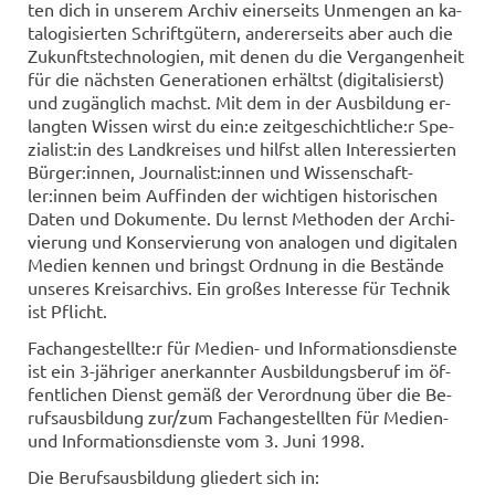
ten dich in un­se­rem Ar­chiv ei­ner­seits Un­men­gen an ka­
ta­lo­gi­sier­ten Schrift­gü­tern, an­de­rer­seits aber auch die
Zu­kunfts­tech­no­lo­gien, mit denen du die Ver­gan­gen­heit
für die nächs­ten Ge­nera­tio­nen er­hältst (di­gi­ta­li­sierst)
und zu­gäng­lich machst. Mit dem in der Aus­bil­dung er­
lang­ten Wis­sen wirst du ein:e zeit­ge­schicht­li­che:r Spe­
zia­list:in des Land­krei­ses und hilfst allen In­ter­es­sier­ten
Bür­ger:innen, Jour­na­list:innen und Wis­sen­schaft­
ler:innen beim Auf­fin­den der wich­ti­gen his­to­ri­schen
Daten und Do­ku­men­te. Du lernst Me­tho­den der Ar­chi­
vie­rung und Kon­ser­vie­rung von ana­lo­gen und di­gi­ta­len
Me­di­en ken­nen und bringst Ord­nung in die Be­stän­de
un­se­res Kreis­ar­chivs. Ein gro­ßes In­ter­es­se für Tech­nik
ist Pflicht.
Fach­an­ge­stell­te:r für Medien-​ und In­for­ma­ti­ons­diens­te
ist ein 3-​jähriger an­er­kann­ter Aus­bil­dungs­be­ruf im öf­
fent­li­chen Dienst gemäß der Ver­ord­nung über die Be­
rufs­aus­bil­dung zur/zum Fach­an­ge­stell­ten für Medien-​
und In­for­ma­ti­ons­diens­te vom 3. Juni 1998.
Die Be­rufs­aus­bil­dung glie­dert sich in: