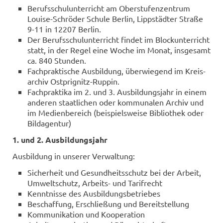
Be­rufs­schul­un­ter­richt am Ober­stu­fen­zen­trum
Louise-​Schröder Schu­le Ber­lin, Lipp­städ­ter Stra­ße
9-11 in 12207 Ber­lin.
Der Be­rufs­schul­un­ter­richt fin­det im Block­un­ter­richt
statt, in der Regel eine Woche im Monat, ins­ge­samt
ca. 840 Stun­den.
Fach­prak­ti­sche Aus­bil­dung, über­wie­gend im Kreis­
ar­chiv Ostprignitz-​Ruppin.
Fach­prak­ti­ka im 2. und 3. Aus­bil­dungs­jahr in einem
an­de­ren staat­li­chen oder kom­mu­na­len Ar­chiv und
im Me­di­en­be­reich (bei­spiels­wei­se Bi­blio­thek oder
Bild­agen­tur)
1. und 2. Aus­bil­dungs­jahr
Aus­bil­dung in un­se­rer Ver­wal­tung:
Si­cher­heit und Ge­sund­heits­schutz bei der Ar­beit,
Um­welt­schutz, Arbeits-​ und Ta­rif­recht
Kennt­nis­se des Aus­bil­dungs­be­trie­bes
Be­schaf­fung, Er­schlie­ßung und Be­reit­stel­lung
Kom­mu­ni­ka­ti­on und Ko­ope­ra­ti­on