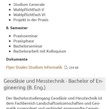
Stu­di­um Ge­ne­ra­le
Wahl­pflicht­fach V
Wahl­pflicht­fach VI
Pro­jekt in der Pra­xis
8. Se­mes­ter
Pra­xis­se­mi­nar
Pra­xis­pha­se
Ba­che­lor­se­mi­nar
Ba­che­lor­ar­beit mit Kol­lo­qui­um
Do­ku­men­te
Flyer Dua­les Stu­di­um In­for­ma­tik
254 kB
Geo­dä­sie und Mess­tech­nik - Ba­che­lor of En­
gi­nee­ring (B. Eng.)
Der Ba­che­lor­stu­di­en­gang Geo­dä­sie und Mess­tech­nik ist
dem Fach­be­reich Land­schafts­wis­sen­schaf­ten und Geo­
ma­tik zu­ge­ord­net und ver­bin­det an­ge­wand­te Geo­wis­