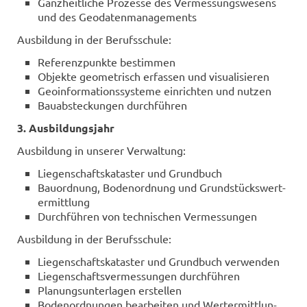
Ganz­heit­li­che Pro­zes­se des Ver­mes­sungs­we­sens
und des Geo­da­ten­ma­nage­ments
Aus­bil­dung in der Be­rufs­schu­le:
Re­fe­renz­punk­te be­stim­men
Ob­jek­te geo­me­trisch er­fas­sen und vi­sua­li­sie­ren
Geo­in­for­ma­ti­ons­sys­te­me ein­rich­ten und nut­zen
Bau­ab­ste­ckun­gen durch­füh­ren
3. Aus­bil­dungs­jahr
Aus­bil­dung in un­se­rer Ver­wal­tung:
Lie­gen­schafts­ka­tas­ter und Grund­buch
Bau­ord­nung, Bo­den­ord­nung und Grund­stücks­wert­
ermitt­lung
Durch­füh­ren von tech­ni­schen Ver­mes­sun­gen
Aus­bil­dung in der Be­rufs­schu­le:
Lie­gen­schafts­ka­tas­ter und Grund­buch ver­wen­den
Lie­gen­schafts­ver­mes­sun­gen durch­füh­ren
Pla­nungs­un­ter­la­gen er­stel­len
Bo­den­ord­nun­gen be­ar­bei­ten und Wert­ermitt­lun­