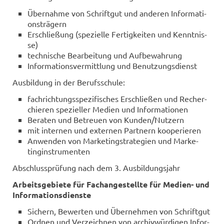
Über­nah­me von Schrift­gut und an­de­ren In­for­ma­ti­
ons­trä­gern
Er­schlie­ßung (spe­zi­el­le Fer­tig­kei­ten und Kennt­nis­
se)
tech­ni­sche Be­ar­bei­tung und Auf­be­wah­rung
In­for­ma­ti­ons­ver­mitt­lung und Be­nut­zungs­dienst
Aus­bil­dung in der Be­rufs­schu­le:
fach­rich­tungs­spe­zi­fi­sches Er­schlie­ßen und Re­cher­
chie­ren spe­zi­el­ler Me­di­en und In­for­ma­tio­nen
Be­ra­ten und Be­treu­en von Kun­den/Nut­zern
mit in­ter­nen und ex­ter­nen Part­nern ko­ope­rie­ren
An­wen­den von Mar­ke­ting­stra­te­gien und Mar­ke­
ting­in­stru­men­ten
Ab­schluss­prü­fung nach dem 3. Aus­bil­dungs­jahr
Ar­beits­ge­bie­te für Fach­an­ge­stell­te für Medien-​ und
In­for­ma­ti­ons­diens­te
Si­chern, Be­wer­ten und Über­neh­men von Schrift­gut
Ord­nen und Ver­zeich­nen von ar­chiv­wür­di­gen In­for­