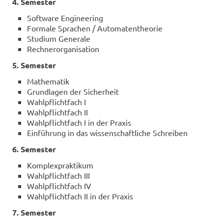
4. Se­mes­ter
Soft­ware En­gi­nee­ring
For­ma­le Spra­chen / Au­to­ma­ten­theo­rie
Stu­di­um Ge­ne­ra­le
Rech­ner­or­ga­ni­sa­ti­on
5. Se­mes­ter
Ma­the­ma­tik
Grund­la­gen der Si­cher­heit
Wahl­pflicht­fach I
Wahl­pflicht­fach II
Wahl­pflicht­fach I in der Pra­xis
Ein­füh­rung in das wis­sen­schaft­li­che Schrei­ben
6. Se­mes­ter
Kom­plex­prak­ti­kum
Wahl­pflicht­fach III
Wahl­pflicht­fach IV
Wahl­pflicht­fach II in der Pra­xis
7. Se­mes­ter