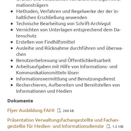
ma­ti­ons­trä­gern
Me­tho­den, Ver­fah­ren und Re­gel­wer­ke der der in­
halt­li­chen Er­schlie­ßung an­wen­den
Tech­ni­sche Be­ar­bei­tung von Schrift-​Archivgut
Ver­nich­ten von Un­ter­la­gen ent­spre­chend dem Da­
ten­schutz
Er­stel­len von Find­hilfs­mit­tel
Aus­lei­he und Rück­nah­me durch­füh­ren und über­wa­
chen
Be­nut­zer­be­treu­ung und Öf­fent­lich­keits­ar­beit
Ar­beits­auf­ga­ben mit Hilfe von Informations-​ und
Kom­mu­ni­ka­ti­ons­mit­teln lösen
In­for­ma­ti­ons­ver­mitt­lung und Be­nut­zungs­dienst
Re­cher­chie­ren, Auf­be­rei­ten und Be­reit­stel­len von
In­for­ma­tio­nen und Me­di­en
Do­ku­men­te
Flyer Aus­bil­dung FAMI
260 kB
Prä­sen­ta­ti­on Ver­wal­tungs­fach­an­ge­stell­te und Fach­an­
ge­stell­te für Medien-​ und In­for­ma­ti­ons­diens­te
1.2 MB