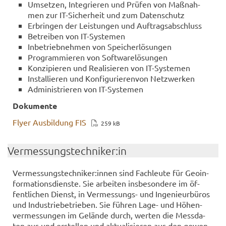
Um­set­zen, In­te­grie­ren und Prü­fen von Maß­nah­
men zur IT-​Sicherheit und zum Da­ten­schutz
Er­brin­gen der Leis­tun­gen und Auf­trags­ab­schluss
Be­trei­ben von IT-​Systemen
In­be­trieb­neh­men von Spei­cher­lö­sun­gen
Pro­gram­mie­ren von Soft­ware­lö­sun­gen
Kon­zi­pie­ren und Rea­li­sie­ren von IT-​Systemen
In­stal­lie­ren und Kon­fi­gu­rie­ren­von Netz­wer­ken
Ad­mi­nis­trie­ren von IT-​Systemen
Do­ku­men­te
Flyer Aus­bil­dung FIS
259 kB
Ver­mes­sungs­tech­ni­ker:in
Ver­mes­sungs­tech­ni­ker:innen sind Fach­leu­te für Geo­in­
for­ma­ti­ons­diens­te. Sie ar­bei­ten ins­be­son­de­re im öf­
fent­li­chen Dienst, in Vermessungs-​ und In­ge­nieur­bü­ros
und In­dus­trie­be­trie­ben. Sie füh­ren Lage- und Hö­hen­
ver­mes­sun­gen im Ge­län­de durch, wer­ten die Mess­da­
ten aus und er­stel­len und ak­tua­li­sie­ren aus den ge­won­