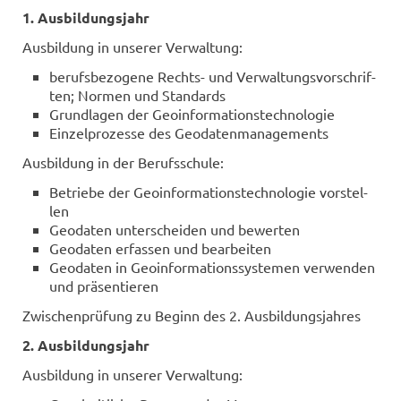
1. Aus­bil­dungs­jahr
Aus­bil­dung in un­se­rer Ver­wal­tung:
be­rufs­be­zo­ge­ne Rechts-​ und Ver­wal­tungs­vor­schrif­
ten; Nor­men und Stan­dards
Grund­la­gen der Geo­in­for­ma­ti­ons­tech­no­lo­gie
Ein­zel­pro­zes­se des Geo­da­ten­ma­nage­ments
Aus­bil­dung in der Be­rufs­schu­le:
Be­trie­be der Geo­in­for­ma­ti­ons­tech­no­lo­gie vor­stel­
len
Geo­da­ten un­ter­schei­den und be­wer­ten
Geo­da­ten er­fas­sen und be­ar­bei­ten
Geo­da­ten in Geo­in­for­ma­ti­ons­sys­te­men ver­wen­den
und prä­sen­tie­ren
Zwi­schen­prü­fung zu Be­ginn des 2. Aus­bil­dungs­jah­res
2. Aus­bil­dungs­jahr
Aus­bil­dung in un­se­rer Ver­wal­tung: