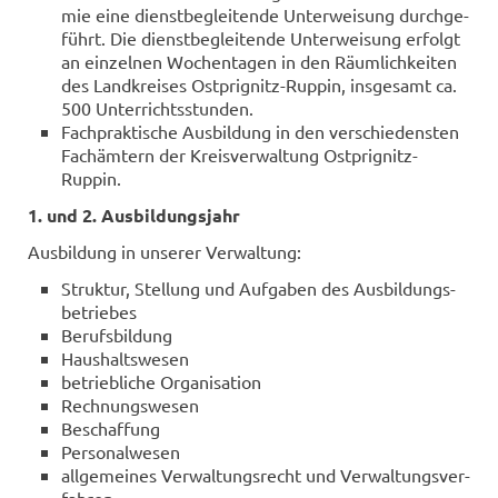
mie eine dienst­be­glei­ten­de Un­ter­wei­sung durch­ge­
führt. Die dienst­be­glei­ten­de Un­ter­wei­sung er­folgt
an ein­zel­nen Wo­chen­ta­gen in den Räum­lich­kei­ten
des Land­krei­ses Ostprignitz-​Ruppin, ins­ge­samt ca.
500 Un­ter­richts­stun­den.
Fach­prak­ti­sche Aus­bil­dung in den ver­schie­dens­ten
Fach­äm­tern der Kreis­ver­wal­tung Ostprignitz-​
Ruppin.
1. und 2. Aus­bil­dungs­jahr
Aus­bil­dung in un­se­rer Ver­wal­tung:
Struk­tur, Stel­lung und Auf­ga­ben des Aus­bil­dungs­
be­trie­bes
Be­rufs­bil­dung
Haus­halts­we­sen
be­trieb­li­che Or­ga­ni­sa­ti­on
Rech­nungs­we­sen
Be­schaf­fung
Per­so­nal­we­sen
all­ge­mei­nes Ver­wal­tungs­recht und Ver­wal­tungs­ver­
fah­ren