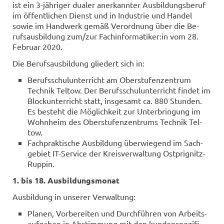
ist ein 3-​jähriger dua­ler an­er­kann­ter Aus­bil­dungs­be­ruf
im öf­fent­li­chen Dienst und in In­dus­trie und Han­del
sowie im Hand­werk gemäß Ver­ord­nung über die Be­
rufs­aus­bil­dung zum/zur Fach­in­for­ma­ti­ker:in vom 28.
Fe­bru­ar 2020.
Die Be­rufs­aus­bil­dung glie­dert sich in:
Be­rufs­schul­un­ter­richt am Ober­stu­fen­zen­trum
Tech­nik Tel­tow. Der Be­rufs­schul­un­ter­richt fin­det im
Block­un­ter­richt statt, ins­ge­samt ca. 880 Stun­den.
Es be­steht die Mög­lich­keit zur Un­ter­brin­gung im
Wohn­heim des Ober­stu­fen­zen­trums Tech­nik Tel­
tow.
Fach­prak­ti­sche Aus­bil­dung über­wie­gend im Sach­
ge­biet IT-​Service der Kreis­ver­wal­tung Ostprignitz-​
Ruppin.
1. bis 18. Aus­bil­dungs­mo­nat
Aus­bil­dung in un­se­rer Ver­wal­tung:
Pla­nen, Vor­be­rei­ten und Durch­füh­ren von Ar­beits­
auf­ga­ben in Ab­stim­mung mit den kun­den­spe­zi­fi­