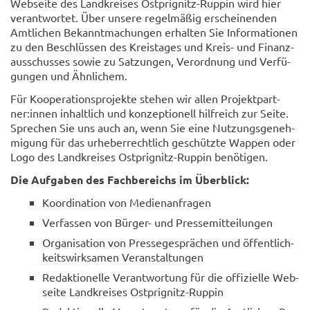
Web­sei­te des Land­krei­ses Ost­prignitz-​Ruppin wird hier
ver­ant­wor­tet. Über un­se­re regel­mäßig er­schei­nen­den
Amt­li­chen Be­kannt­ma­chun­gen er­hal­ten Sie In­for­ma­tio­nen
zu den Be­schlüs­sen des Kreis­ta­ges und Kreis-​ und Fi­nanz­
aus­schus­ses sowie zu Sat­zun­gen, Ver­ord­nung und Ver­fü­
gun­gen und Ähn­li­chem.
Für Ko­ope­ra­ti­ons­pro­jek­te ste­hen wir allen Pro­jekt­part­
ner:innen in­halt­lich und kon­zep­tio­nell hilf­reich zur Seite.
Spre­chen Sie uns auch an, wenn Sie eine Nut­zungs­ge­neh­
mi­gung für das ur­he­ber­recht­lich ge­schütz­te Wap­pen oder
Logo des Land­krei­ses Ostprignitz-​Ruppin be­nö­ti­gen.
Die Auf­ga­ben des Fach­be­reichs im Über­blick:
Ko­or­di­na­ti­on von Me­di­en­an­fra­gen
Ver­fas­sen von Bürger-​ und Pres­se­mit­tei­lun­gen
Or­ga­ni­sa­ti­on von Pres­se­ge­sprä­chen und öf­fent­lich­
keits­wirk­sa­men Ver­an­stal­tun­gen
Re­dak­tio­nel­le Ver­ant­wor­tung für die of­fi­zi­el­le Web­
seite Land­krei­ses Ostprignitz-​Ruppin