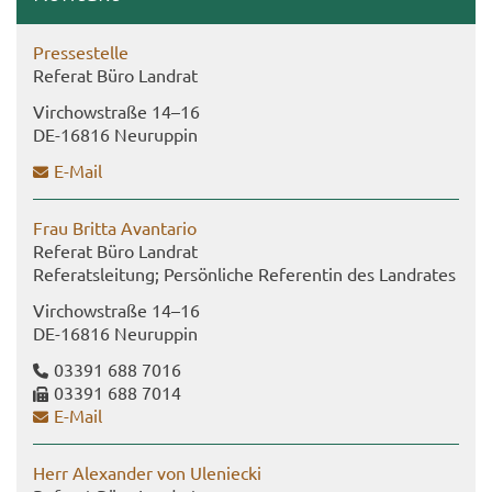
Pres­se­stel­le
Re­fe­rat Büro Land­rat
Virch­ow­stra­ße 14–16
DE-​16816 Neu­rup­pin
E-​Mail
Frau Brit­ta Avan­t­a­rio
Re­fe­rat Büro Land­rat
Re­fe­rats­lei­tung; Per­sön­li­che Re­fe­ren­tin des Land­ra­tes
Virch­ow­stra­ße 14–16
DE-​16816 Neu­rup­pin
03391 688 7016
03391 688 7014
E-​Mail
Herr Alex­an­der von Ule­niecki