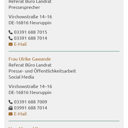
Re­fe­rat Büro Land­rat
Pres­se­spre­cher
Virch­ow­stra­ße 14–16
DE-​16816 Neu­rup­pin
03391 688 7015
03391 688 7014
E-​Mail
Frau Ul­ri­ke Ga­wan­de
Re­fe­rat Büro Land­rat
Presse-​ und Öf­fent­lich­keits­ar­beit
So­cial Media
Virch­ow­stra­ße 14–16
DE-​16816 Neu­rup­pin
03391 688 7009
03991 688 7014
E-​Mail