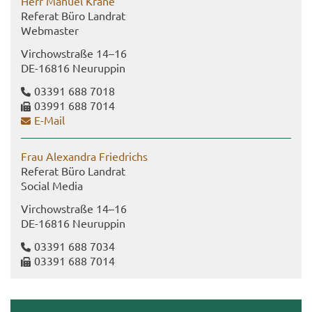
Herr Ma­nu­el Krane
Re­fe­rat Büro Land­rat
Web­mas­ter
Virch­ow­stra­ße 14–16
DE-​16816 Neu­rup­pin
03391 688 7018
03991 688 7014
E-​Mail
Frau Alex­an­dra Fried­richs
Re­fe­rat Büro Land­rat
So­cial Media
Virch­ow­stra­ße 14–16
DE-​16816 Neu­rup­pin
03391 688 7034
03391 688 7014