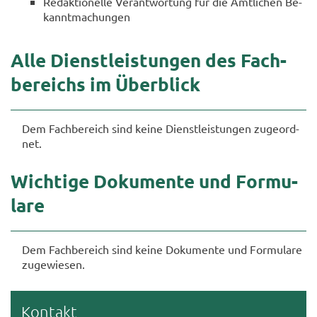
Re­dak­tio­nel­le Ver­ant­wor­tung für die Amt­li­chen Be­
kannt­ma­chun­gen
Alle Dienst­leis­tun­gen des Fach­
be­reichs im Über­blick
Dem Fach­be­reich sind keine Dienst­leis­tun­gen zu­ge­ord­
net.
Wich­ti­ge Do­ku­men­te und For­mu­
la­re
Dem Fach­be­reich sind keine Do­ku­men­te und For­mu­la­re
zu­ge­wie­sen.
Kon­takt