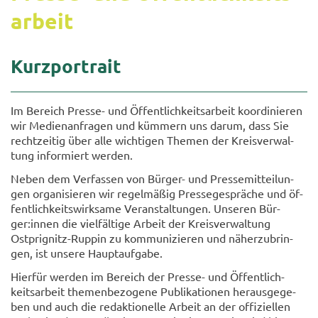
ar­beit
Kurz­por­trait
Im Be­reich Presse-​ und Öf­fent­lich­keits­ar­beit ko­or­di­nie­ren
wir Me­di­en­an­fra­gen und küm­mern uns darum, dass Sie
recht­zei­tig über alle wich­ti­gen The­men der Kreis­ver­wal­
tung in­for­miert wer­den.
Neben dem Ver­fas­sen von Bürger-​ und Pres­se­mit­tei­lun­
gen or­ga­ni­sie­ren wir regel­mäßig Pres­se­ge­sprä­che und öf­
fent­lich­keits­wirk­sa­me Ver­an­stal­tun­gen. Un­se­ren Bür­
ger:innen die viel­fäl­ti­ge Ar­beit der Kreis­ver­wal­tung
Ostprignitz-​Ruppin zu kom­mu­ni­zie­ren und näher­zu­brin­
gen, ist un­se­re Haupt­auf­ga­be.
Hier­für wer­den im Be­reich der Presse-​ und Öf­fent­lich­
keits­ar­beit the­men­be­zo­ge­ne Pu­bli­ka­tio­nen her­aus­ge­ge­
ben und auch die re­dak­tio­nel­le Ar­beit an der of­fi­zi­el­len