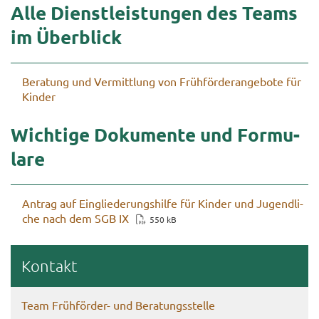
Alle Dienst­leis­tun­gen des Teams
im Über­blick
Be­ra­tung und Ver­mitt­lung von Früh­för­der­an­ge­bo­te für
Kin­der
Wich­ti­ge Do­ku­men­te und For­mu­
la­re
An­trag auf Ein­glie­de­rungs­hil­fe für Kin­der und Ju­gend­li­
che nach dem SGB IX
550 kB
Kon­takt
Team Frühförder-​ und Be­ra­tungs­stel­le