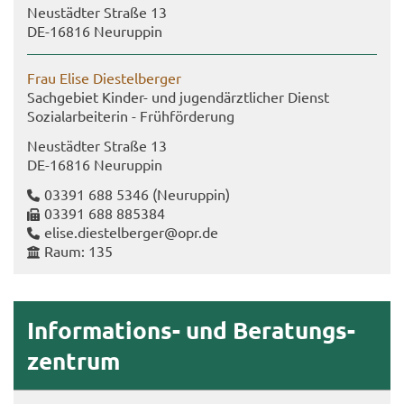
Neu­städ­ter Stra­ße 13
DE-​16816 Neu­rup­pin
Frau Elise Die­st­el­ber­ger
Sach­ge­biet Kinder-​ und ju­gend­ärzt­li­cher Dienst
So­zi­al­ar­bei­te­rin - Früh­för­de­rung
Neu­städ­ter Stra­ße 13
DE-​16816 Neu­rup­pin
03391 688 5346
(Neu­rup­pin)
03391 688 885384
elise.die­st­el­ber­ger@opr.de
Raum: 135
Informations-​ und Be­ra­tungs­
zen­trum