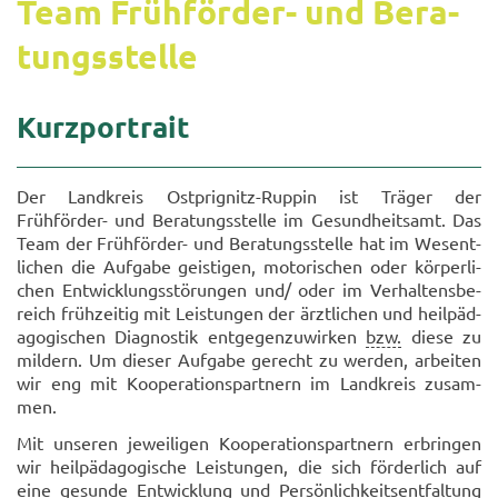
Team Frühförder-​ und Be­ra­
tungs­stel­le
Kurz­por­trait
Der Land­kreis Ostprignitz-​Ruppin ist Trä­ger der
Frühförder-​ und Be­ra­tungs­stel­le im Ge­sund­heits­amt. Das
Team der Frühförder-​ und Be­ra­tungs­stel­le hat im We­sent­
li­chen die Auf­ga­be geis­ti­gen, mo­to­ri­schen oder kör­per­li­
chen Ent­wick­lungs­stö­run­gen und/ oder im Ver­hal­tens­be­
reich früh­zei­tig mit Leis­tun­gen der ärzt­li­chen und heil­päd­
ago­gi­schen Dia­gnos­tik ent­ge­gen­zu­wir­ken
bzw.
diese zu
mil­dern. Um die­ser Auf­ga­be ge­recht zu wer­den, ar­bei­ten
wir eng mit Ko­ope­ra­ti­ons­part­nern im Land­kreis zu­sam­
men.
Mit un­se­ren je­wei­li­gen Ko­ope­ra­ti­ons­part­nern er­brin­gen
wir heil­päd­ago­gi­sche Leis­tun­gen, die sich för­der­lich auf
eine ge­sun­de Ent­wick­lung und Per­sön­lich­keits­ent­fal­tung