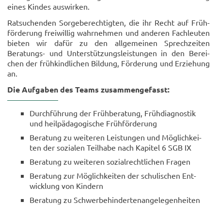
eines Kin­des aus­wir­ken.
Rat­su­chen­den Sor­ge­be­rech­tig­ten, die ihr Recht auf Früh­
för­de­rung frei­wil­lig wahr­neh­men und an­de­ren Fach­leu­ten
bie­ten wir dafür zu den all­ge­mei­nen Sprech­zei­ten
Beratungs-​ und Un­ter­stüt­zungs­leis­tun­gen in den Be­rei­
chen der früh­kind­li­chen Bil­dung, För­de­rung und Er­zie­hung
an.
Die Auf­ga­ben des Teams zu­sam­men­ge­fasst:
Durch­füh­rung der Früh­be­ra­tung, Früh­dia­gnos­tik
und heil­päd­ago­gi­sche Früh­för­de­rung
Be­ra­tung zu wei­te­ren Leis­tun­gen und Mög­lich­kei­
ten der so­zia­len Teil­ha­be nach Ka­pi­tel 6 SGB IX
Be­ra­tung zu wei­te­ren so­zi­al­recht­li­chen Fra­gen
Be­ra­tung zur Mög­lich­kei­ten der schu­li­schen Ent­
wick­lung von Kin­dern
Be­ra­tung zu Schwer­be­hin­der­ten­an­ge­le­gen­hei­ten