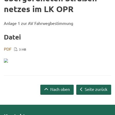
net­zes im LK OPR
An­la­ge 1 zur AV Fahr­weg­be­stim­mung
Datei
PDF
3 MB
Nach oben
Seite zurück