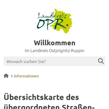
Willkommen
im Landkreis Ostprignitz-Ruppin
Informationen
Über­sichts­kar­te des
überg­ord­ne­ten Stra­ßen­