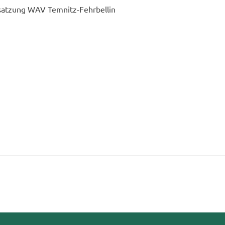
­sat­zung WAV Temnitz-​Fehrbellin