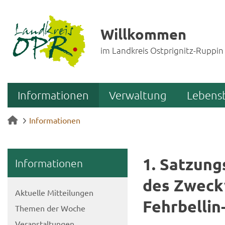
Willkommen
im Landkreis Ostprignitz-Ruppin
Informationen
Verwaltung
Lebens
Informationen
1. Sat­zung
In­for­ma­tio­nen
des Zweck­
Ak­tu­el­le Mit­tei­lun­gen
Fehrbellin
The­men der Woche
Ver­an­stal­tun­gen