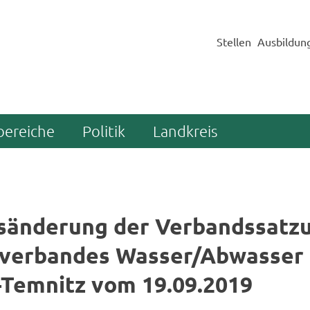
Stellen
Ausbildun
bereiche
Politik
Landkreis
s­än­de­rung der Ver­bands­sat­z
ver­ban­des Was­ser/Ab­was­ser
-​Temnitz vom 19.09.2019