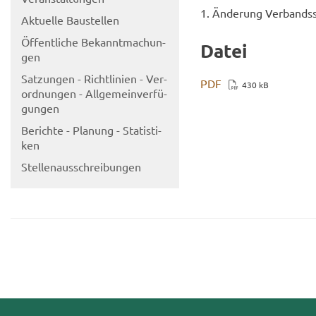
1. Än­de­rung Ver­bands
Ak­tu­el­le Bau­stel­len
Öf­fent­li­che Be­kannt­ma­chun­
Datei
gen
Sat­zun­gen - Richt­li­ni­en - Ver­
PDF
430 kB
ord­nun­gen - All­ge­mein­ver­fü­
gun­gen
Be­rich­te - Pla­nung - Sta­tis­ti­
ken
Stel­len­aus­schrei­bun­gen