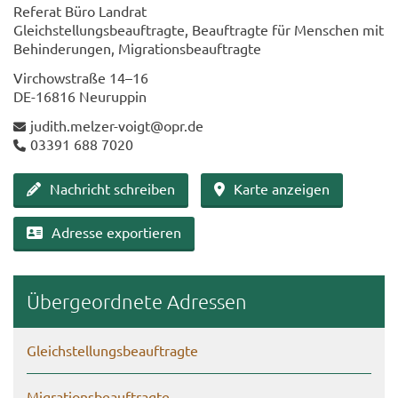
Re­fe­rat Büro Land­rat
Gleich­stel­lungs­be­auf­trag­te, Be­auf­trag­te für Men­schen mit
Be­hin­de­run­gen, Mi­gra­ti­ons­be­auf­trag­te
Virch­ow­stra­ße 14–16
DE-​16816 Neu­rup­pin
ju­dith.melzer-​voigt@opr.de
03391 688 7020
Nach­richt schrei­ben
Karte an­zei­gen
Adres­se ex­por­tie­ren
Über­ge­ord­ne­te Adres­sen
Gleich­stel­lungs­be­auf­trag­te
Mi­gra­ti­ons­be­auf­trag­te