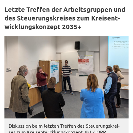
Letz­te Tref­fen der Ar­beits­grup­pen und
des Steue­rungs­krei­ses zum Kreis­ent­
wick­lungs­kon­zept 2035+
Dis­kus­si­on beim letz­ten Tref­fen des Steue­rungs­krei­
ses zum Kreis­ent­wick­lungs­kon­zept. © LK OPR