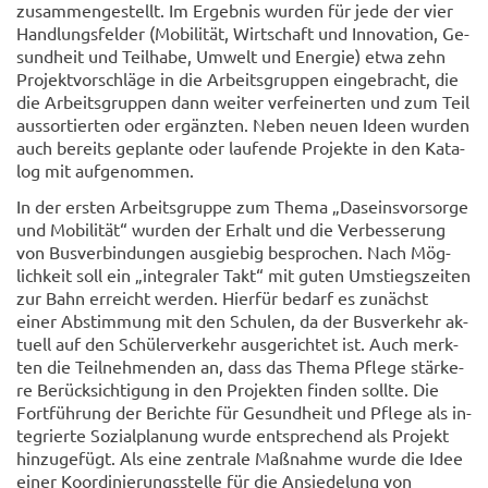
zu­sam­men­ge­stellt. Im Er­geb­nis wur­den für jede der vier
Hand­lungs­fel­der (Mo­bi­li­tät, Wirt­schaft und In­no­va­ti­on, Ge­
sund­heit und Teil­ha­be, Um­welt und En­er­gie) etwa zehn
Pro­jekt­vor­schlä­ge in die Ar­beits­grup­pen ein­ge­bracht, die
die Ar­beits­grup­pen dann wei­ter ver­fei­ner­ten und zum Teil
aus­sor­tier­ten oder er­gänz­ten. Neben neuen Ideen wur­den
auch be­reits ge­plan­te oder lau­fen­de Pro­jek­te in den Ka­ta­
log mit auf­ge­nom­men.
In der ers­ten Ar­beits­grup­pe zum Thema „Da­seins­vor­sor­ge
und Mo­bi­li­tät“ wur­den der Er­halt und die Ver­bes­se­rung
von Bus­ver­bin­dun­gen aus­gie­big be­spro­chen. Nach Mög­
lich­keit soll ein „in­te­gra­ler Takt“ mit guten Um­stiegs­zei­ten
zur Bahn er­reicht wer­den. Hier­für be­darf es zu­nächst
einer Ab­stim­mung mit den Schu­len, da der Bus­ver­kehr ak­
tu­ell auf den Schü­ler­ver­kehr aus­ge­rich­tet ist. Auch merk­
ten die Teil­neh­men­den an, dass das Thema Pfle­ge stär­ke­
re Be­rück­sich­ti­gung in den Pro­jek­ten fin­den soll­te. Die
Fort­füh­rung der Be­rich­te für Ge­sund­heit und Pfle­ge als in­
te­grier­te So­zi­al­pla­nung wurde ent­spre­chend als Pro­jekt
hin­zu­ge­fügt. Als eine zen­tra­le Maß­nah­me wurde die Idee
einer Ko­or­di­nie­rungs­stel­le für die An­sie­de­lung von