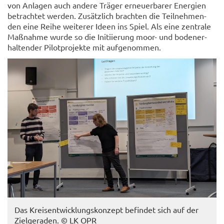
von An­la­gen auch an­de­re Trä­ger er­neu­er­ba­rer En­er­gien
be­trach­tet wer­den. Zu­sätz­lich brach­ten die Teil­neh­men­
den eine Reihe wei­te­rer Ideen ins Spiel. Als eine zen­tra­le
Maß­nah­me wurde so die In­iti­ie­rung moor- und bo­den­er­
hal­ten­der Pi­lot­pro­jek­te mit auf­ge­nom­men.
Das Kreis­ent­wick­lungs­kon­zept be­fin­det sich auf der
Ziel­ge­ra­den. © LK OPR