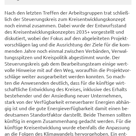
Nach den letz­ten Tref­fen der Ar­beits­grup­pen trat schließ­
lich der Steue­rungs­kreis zum Kreis­ent­wick­lungs­kon­zept
noch ein­mal zu­sam­men. Dabei wurde der Ent­wurfs­stand
des Kreis­ent­wick­lungs­kon­zep­tes 2035+ vor­ge­stellt und
dis­ku­tiert, wobei der Fokus auf den ab­ge­lei­te­ten Pro­jekt­
vor­schlä­gen lag und die Aus­rich­tung der Ziele für die kom­
men­den Jahre noch ein­mal zwi­schen Ver­bän­den, Ver­wal­
tungs­spit­zen und Kreis­po­li­tik ab­ge­stimmt wurde. Der
Steue­rungs­kreis gab dem Be­ar­bei­tungs­team ei­ni­ge wert­
vol­le Hin­wei­se mit auf den Weg, wor­auf­hin die Pro­jekt­vor­
schlä­ge wei­ter aus­ge­ar­bei­tet wer­den konn­ten. So mach­
ten die An­we­sen­den deut­lich, dass für die künf­ti­ge wirt­
schaft­li­che Ent­wick­lung des Krei­ses, in­klu­si­ve des Er­halts
be­stehen­der und der An­sied­lung neuer Un­ter­neh­men,
stark von der Ver­füg­bar­keit er­neu­er­ba­rer En­er­gien ab­hän­
gig ist und die gute En­er­gie­ver­füg­bar­keit damit einen be­
deut­sa­men Stand­ort­fak­tor dar­stellt. Beide The­men soll­ten
künf­tig in engem Zu­sam­men­hang ge­dacht wer­den. Für die
künf­ti­ge Kreis­ent­wick­lung wurde eben­falls die An­pas­sung
an die Fol­gen des Kli­ma­wan­dels her­vor­ge­ho­ben. Ein ent­