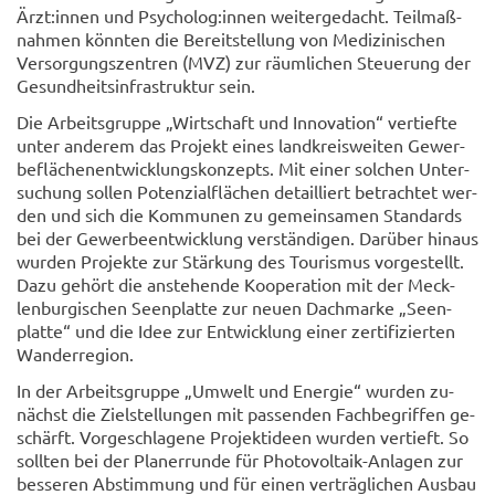
Ärzt:innen und Psy­cho­log:innen wei­ter­ge­dacht. Teil­maß­
nah­men könn­ten die Be­reit­stel­lung von Me­di­zi­ni­schen
Ver­sor­gungs­zen­tren (MVZ) zur räum­li­chen Steue­rung der
Ge­sund­heits­in­fra­struk­tur sein.
Die Ar­beits­grup­pe „Wirt­schaft und In­no­va­ti­on“ ver­tief­te
unter an­de­rem das Pro­jekt eines land­kreis­wei­ten Ge­wer­
be­flä­chen­ent­wick­lungs­kon­zepts. Mit einer sol­chen Un­ter­
su­chung sol­len Po­ten­zi­al­flä­chen de­tail­liert be­trach­tet wer­
den und sich die Kom­mu­nen zu ge­mein­sa­men Stan­dards
bei der Ge­wer­be­ent­wick­lung ver­stän­di­gen. Dar­über hin­aus
wur­den Pro­jek­te zur Stär­kung des Tou­ris­mus vor­ge­stellt.
Dazu ge­hört die an­ste­hen­de Ko­ope­ra­ti­on mit der Meck­
len­bur­gi­schen Se­en­plat­te zur neuen Dach­mar­ke „Se­en­
plat­te“ und die Idee zur Ent­wick­lung einer zer­ti­fi­zier­ten
Wan­der­re­gi­on.
In der Ar­beits­grup­pe „Um­welt und En­er­gie“ wur­den zu­
nächst die Ziel­stel­lun­gen mit pas­sen­den Fach­be­grif­fen ge­
schärft. Vor­ge­schla­ge­ne Pro­jekt­ideen wur­den ver­tieft. So
soll­ten bei der Pla­ner­run­de für Photovoltaik-​Anlagen zur
bes­se­ren Ab­stim­mung und für einen ver­träg­li­chen Aus­bau