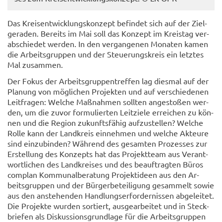
Das Kreis­ent­wick­lungs­kon­zept be­fin­det sich auf der Ziel­
ge­ra­den. Be­reits im Mai soll das Kon­zept im Kreis­tag ver­
ab­schie­det wer­den. In den ver­gan­ge­nen Mo­na­ten kamen
die Ar­beits­grup­pen und der Steue­rungs­kreis ein letz­tes
Mal zu­sam­men.
Der Fokus der Ar­beits­grup­pen­tref­fen lag dies­mal auf der
Pla­nung von mög­li­chen Pro­jek­ten und auf ver­schie­de­nen
Leit­fra­gen: Wel­che Maß­nah­men soll­ten an­ge­sto­ßen wer­
den, um die zuvor for­mu­lier­ten Leit­zie­le er­rei­chen zu kön­
nen und die Re­gi­on zu­kunfts­fä­hig auf­zu­stel­len? Wel­che
Rolle kann der Land­kreis ein­neh­men und wel­che Ak­teu­re
sind ein­zu­bin­den? Wäh­rend des ge­sam­ten Pro­zes­ses zur
Er­stel­lung des Kon­zepts hat das Pro­jekt­team aus Ver­ant­
wort­li­chen des Land­krei­ses und des be­auf­trag­ten Büros
com­plan Kom­mu­nal­be­ra­tung Pro­jekt­ideen aus den Ar­
beits­grup­pen und der Bür­ger­be­tei­li­gung ge­sam­melt sowie
aus den an­ste­hen­den Hand­lungs­er­for­der­nis­sen ab­ge­lei­tet.
Die Pro­jek­te wur­den sor­tiert, aus­ge­ar­bei­tet und in Steck­
brie­fen als Dis­kus­si­ons­grund­la­ge für die Ar­beits­grup­pen