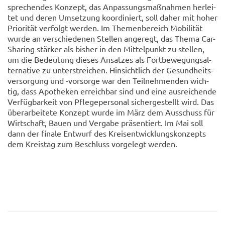
spre­chen­des Kon­zept, das An­pas­sungs­maß­nah­men her­lei­
tet und deren Um­set­zung ko­or­di­niert, soll daher mit hoher
Prio­ri­tät ver­folgt wer­den. Im The­men­be­reich Mo­bi­li­tät
wurde an ver­schie­de­nen Stel­len an­ge­regt, das Thema Car-​
Sharing stär­ker als bis­her in den Mit­tel­punkt zu stel­len,
um die Be­deu­tung die­ses An­sat­zes als Fort­be­we­gungs­al­
ter­na­ti­ve zu un­ter­strei­chen. Hin­sicht­lich der Ge­sund­heits­
ver­sor­gung und -​vorsorge war den Teil­neh­men­den wich­
tig, dass Apo­the­ken er­reich­bar sind und eine aus­rei­chen­de
Ver­füg­bar­keit von Pfle­ge­per­so­nal si­cher­ge­stellt wird. Das
über­ar­bei­te­te Kon­zept wurde im März dem Aus­schuss für
Wirt­schaft, Bauen und Ver­ga­be prä­sen­tiert. Im Mai soll
dann der fi­na­le Ent­wurf des Kreis­ent­wick­lungs­kon­zepts
dem Kreis­tag zum Be­schluss vor­ge­legt wer­den.