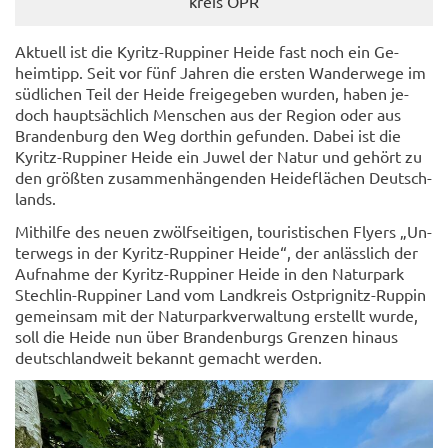
kreis OPR
Ak­tu­ell ist die Kyritz-​Ruppiner Heide fast noch ein Ge­
heim­tipp. Seit vor fünf Jah­ren die ers­ten Wan­der­we­ge im
süd­li­chen Teil der Heide frei­ge­ge­ben wur­den, haben je­
doch haupt­säch­lich Men­schen aus der Re­gi­on oder aus
Bran­den­burg den Weg dort­hin ge­fun­den. Dabei ist die
Kyritz-​Ruppiner Heide ein Juwel der Natur und ge­hört zu
den größ­ten zu­sam­men­hän­gen­den Hei­de­flä­chen Deutsch­
lands.
Mit­hil­fe des neuen zwölf­sei­ti­gen, tou­ris­ti­schen Fly­ers „Un­
ter­wegs in der Kyritz-​Ruppiner Heide“, der an­läss­lich der
Auf­nah­me der Kyritz-​Ruppiner Heide in den Na­tur­park
Stechlin-​Ruppiner Land vom Land­kreis Ostprignitz-​Ruppin
ge­mein­sam mit der Na­tur­park­ver­wal­tung er­stellt wurde,
soll die Heide nun über Bran­den­burgs Gren­zen hin­aus
deutsch­land­weit be­kannt ge­macht wer­den.