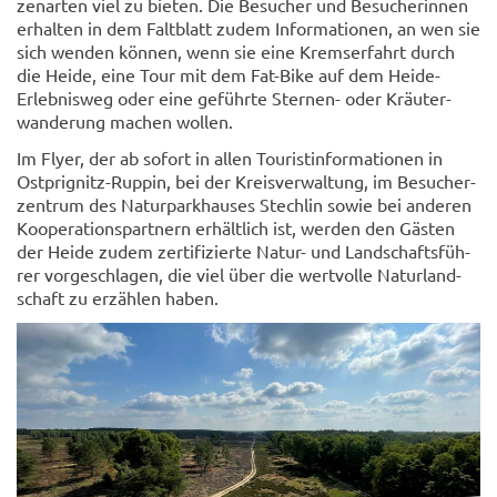
zen­ar­ten viel zu bie­ten. Die Be­su­cher und Be­su­che­rin­nen
er­hal­ten in dem Falt­blatt zudem In­for­ma­tio­nen, an wen sie
sich wen­den kön­nen, wenn sie eine Krem­ser­fahrt durch
die Heide, eine Tour mit dem Fat-​Bike auf dem Heide-​
Erlebnisweg oder eine ge­führ­te Sternen-​ oder Kräu­ter­
wan­de­rung ma­chen wol­len.
Im Flyer, der ab so­fort in allen Tou­rist­infor­ma­tio­nen in
Ostprignitz-​Ruppin, bei der Kreis­ver­wal­tung, im Be­su­cher­
zen­trum des Na­tur­park­hau­ses Stech­lin sowie bei an­de­ren
Ko­ope­ra­ti­ons­part­nern er­hält­lich ist, wer­den den Gäs­ten
der Heide zudem zer­ti­fi­zier­te Natur-​ und Land­schafts­füh­
rer vor­ge­schla­gen, die viel über die wert­vol­le Na­tur­land­
schaft zu er­zäh­len haben.