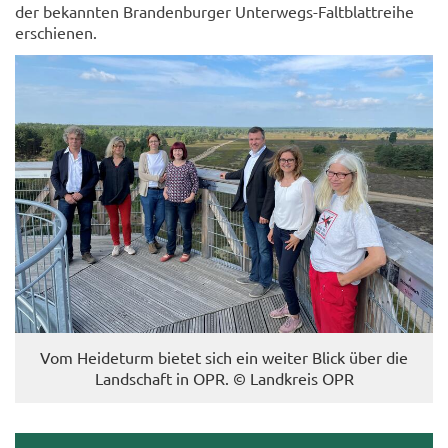
der be­kann­ten Bran­den­bur­ger Unterwegs-​Faltblattreihe
er­schie­nen.
Vom Hei­de­turm bie­tet sich ein wei­ter Blick über die
Land­schaft in OPR. © Land­kreis OPR