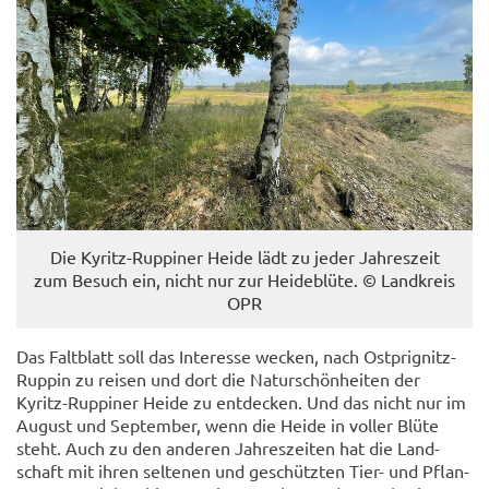
Die Kyritz-​Ruppiner Heide lädt zu jeder Jah­res­zeit
zum Be­such ein, nicht nur zur Hei­de­blü­te. © Land­kreis
OPR
Das Falt­blatt soll das In­ter­es­se we­cken, nach Ostprignitz-​
Ruppin zu rei­sen und dort die Na­tur­schön­hei­ten der
Kyritz-​Ruppiner Heide zu ent­de­cken. Und das nicht nur im
Au­gust und Sep­tem­ber, wenn die Heide in vol­ler Blüte
steht. Auch zu den an­de­ren Jah­res­zei­ten hat die Land­
schaft mit ihren sel­te­nen und ge­schütz­ten Tier- und Pflan­