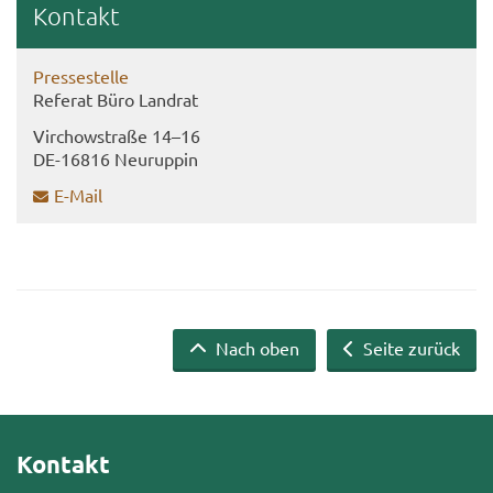
Kon­takt
Pres­se­stel­le
Re­fe­rat Büro Land­rat
Virch­ow­stra­ße 14–16
DE-​16816 Neu­rup­pin
E-​Mail
Nach oben
Seite zurück
Kontakt