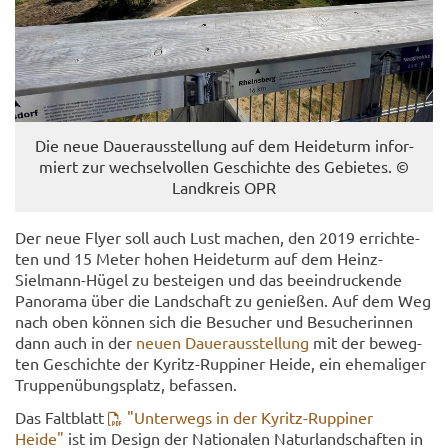
Die neue Dau­er­aus­stel­lung auf dem Hei­de­turm in­for­
miert zur wech­sel­vol­len Ge­schich­te des Ge­bie­tes. ©
Land­kreis OPR
Der neue Flyer soll auch Lust ma­chen, den 2019 er­rich­te­
ten und 15 Meter hohen Hei­de­turm auf dem Heinz-​
Sielmann-Hügel zu be­stei­gen und das be­ein­dru­cken­de
Pan­ora­ma über die Land­schaft zu ge­nie­ßen. Auf dem Weg
nach oben kön­nen sich die Be­su­cher und Be­su­che­rin­nen
dann auch in der
neuen Dau­er­aus­stel­lung
mit der be­weg­
ten Ge­schich­te der Kyritz-​Ruppiner Heide, ein ehe­ma­li­ger
Trup­pen­übungs­platz, be­fas­sen.
Das Falt­blatt
"Un­ter­wegs in der Kyritz-​Ruppiner
Heide"
ist im De­sign der Na­tio­na­len Na­tur­land­schaf­ten in