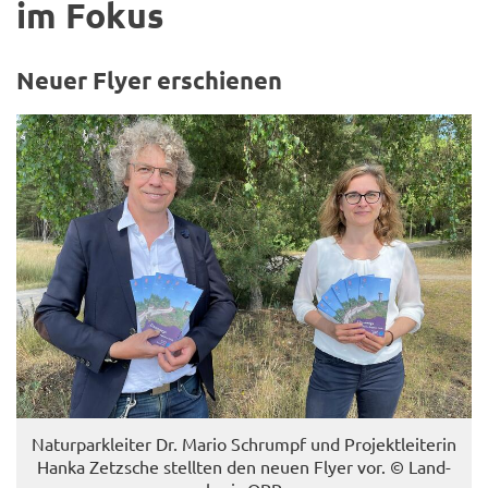
im Fokus
Neuer Flyer er­schie­nen
Na­tur­par­k­lei­ter Dr. Mario Schrumpf und Pro­jekt­lei­te­rin
Hanka Zetz­sche stell­ten den neuen Flyer vor. © Land­