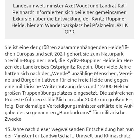
Lan­des­um­welt­mi­nis­ter Axel Vogel und Land­rat Ralf
Rein­hardt in­for­mier­ten sich bei einer ge­mein­sa­men
Ex­kur­si­on über die Ent­wick­lung der Kyritz-​Ruppiner
Heide, hier am Wan­der­park­platz bei Pfalz­heim. © LK
OPR
Sie ist eine der größ­ten zu­sam­men­hän­gen­den Hei­de­flä­
chen Eu­ro­pas und seit 2021 ge­hört sie zum Na­tur­park
Stechlin-​Ruppiner Land, die Kyritz-​Ruppiner Heide im Her­
zen des Land­krei­ses Ostprignitz-​Ruppin. Über viele Jahre
hat­ten sich nach der „Wende“ un­zäh­li­ge Men­schen, Ver­ei­
ne und Bür­ger­initia­ti­ven für eine freie Heide und gegen
eine mi­li­tä­ri­sche Wei­ter­nut­zung des rund 12.000 Hekt­ar
gro­ßen Trup­pen­übungs­plat­zes ein­ge­setzt. Die zahl­rei­chen
Pro­tes­te führ­ten schließ­lich im Jahr 2009 zum gro­ßen Er­
folg. Der da­ma­li­ge Ver­tei­di­gungs­mi­nis­ter er­klär­te die Auf­
ga­be des so ge­nann­ten „Bom­bo­droms“ für mi­li­tä­ri­sche
Zwe­cke.
15 Jahre nach die­ser weg­wei­sen­den Ent­schei­dung hat nun
der Mi­nis­ter für Land­wirt­schaft, Um­welt und Kli­ma­schutz