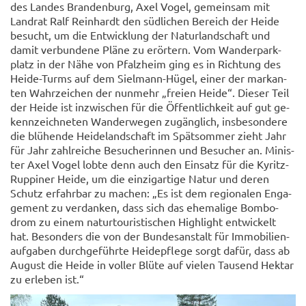
des Lan­des Bran­den­burg, Axel Vogel, ge­mein­sam mit
Land­rat Ralf Rein­hardt den süd­li­chen Be­reich der Heide
be­sucht, um die Ent­wick­lung der Na­tur­land­schaft und
damit ver­bun­de­ne Pläne zu er­ör­tern. Vom Wan­der­park­
platz in der Nähe von Pfalz­heim ging es in Rich­tung des
Heide-​Turms auf dem Sielmann-​Hügel, einer der mar­kan­
ten Wahr­zei­chen der nun­mehr „frei­en Heide“. Die­ser Teil
der Heide ist in­zwi­schen für die Öf­fent­lich­keit auf gut ge­
kenn­zeich­ne­ten Wan­der­we­gen zu­gäng­lich, ins­be­son­de­re
die blü­hen­de Hei­de­land­schaft im Spät­som­mer zieht Jahr
für Jahr zahl­rei­che Be­su­che­rin­nen und Be­su­cher an. Mi­nis­
ter Axel Vogel lobte denn auch den Ein­satz für die Kyritz-​
Ruppiner Heide, um die ein­zig­ar­ti­ge Natur und deren
Schutz er­fahr­bar zu ma­chen: „Es ist dem re­gio­na­len En­ga­
ge­ment zu ver­dan­ken, dass sich das ehe­ma­li­ge Bom­bo­
drom zu einem na­tur­tou­ris­ti­schen High­light ent­wi­ckelt
hat. Be­son­ders die von der Bun­des­an­stalt für Im­mo­bi­li­en­
auf­ga­ben durch­ge­führ­te Hei­de­pfle­ge sorgt dafür, dass ab
Au­gust die Heide in vol­ler Blüte auf vie­len Tau­send Hekt­ar
zu er­le­ben ist.“