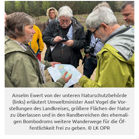
An­selm Ewert von der un­te­ren Na­tur­schutz­be­hör­de
(links) er­läu­tert Um­welt­mi­nis­ter Axel Vogel die Vor­
stel­lun­gen des Land­krei­ses, grö­ße­re Flä­chen der Natur
zu über­las­sen und in den Rand­be­rei­chen des ehe­ma­li­
gen Bom­bo­droms wei­te­re Wan­der­we­ge für die Öf­
fent­lich­keit frei zu geben. © LK OPR