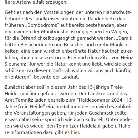
ße­re Ar­ten­viel­falt er­zeu­gen.“
Geht es nach den Vor­stel­lun­gen der un­te­ren Na­tur­schutz­
be­hör­de des Land­krei­ses könn­ten die Rand­ge­bie­te des
frü­he­ren „Bom­bo­droms“ auf be­reits be­stehen­den, aber
noch wegen der Mu­ni­ti­ons­be­las­tung ge­sperr­ten Wegen,
für die Öf­fent­lich­keit zu­gäng­lich ge­macht wer­den. „Damit
hät­ten Be­su­che­rin­nen und Be­su­cher noch mehr Mög­lich­
kei­ten, eine dann wirk­lich un­be­rühr­te Natur haut­nah zu er­
le­ben, ohne diese zu stö­ren. Frei nach dem Zitat von Heinz
Siel­mann: Nur wer die Natur kennt und liebt, wird sie auch
schüt­zen. An die­sem Maß­stab wol­len wir uns auch künf­tig
ori­en­tie­ren", be­ton­te der Land­rat.
Zu­nächst aber soll in die­sem Jahr das 15-​jährige Freie-​
Heide-Jubiläum ge­fei­ert wer­den. Der Land­kreis und das
Amt Tem­nitz laden des­halb zum “Hei­desom­mer 2024 - 15
Jahre freie Heide“ ein. Im Rah­men des­sen wird es zahl­rei­
che Ver­an­stal­tun­gen geben, für jeden Ge­schmack soll­te
etwas dabei sein - sport­lich wie auch kul­tu­rell. Unter an­de­
ren wird es wie­der den Tem­nit­zer Hei­de­lauf geben. Nä­he­
re In­for­ma­tio­nen dazu gibt es
hier
.