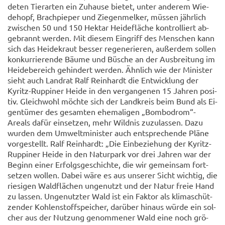
de­ten Tier­ar­ten ein Zu­hau­se bie­tet, unter an­de­rem Wie­
de­hopf, Brach­pie­per und Zie­gen­mel­ker, müs­sen jähr­lich
zwi­schen 50 und 150 Hekt­ar Hei­de­flä­che kon­trol­liert ab­
ge­brannt wer­den. Mit die­sem Ein­griff des Men­schen kann
sich das Hei­de­kraut bes­ser re­ge­ne­rie­ren, au­ßer­dem sol­len
kon­kur­rie­ren­de Bäume und Bü­sche an der Aus­brei­tung im
Hei­de­be­reich ge­hin­dert wer­den. Ähn­lich wie der Mi­nis­ter
sieht auch Land­rat Ralf Rein­hardt die Ent­wick­lung der
Kyritz-​Ruppiner Heide in den ver­gan­ge­nen 15 Jah­ren po­si­
tiv. Gleich­wohl möch­te sich der Land­kreis beim Bund als Ei­
gen­tü­mer des ge­sam­ten ehe­ma­li­gen „Bom­bo­drom“-​
Areals dafür ein­set­zen, mehr Wild­nis zu­zu­las­sen. Dazu
wur­den dem Um­welt­mi­nis­ter auch ent­spre­chen­de Pläne
vor­ge­stellt. Ralf Rein­hardt: „Die Ein­be­zie­hung der Kyritz-​
Ruppiner Heide in den Na­tur­park vor drei Jah­ren war der
Be­ginn einer Er­folgs­ge­schich­te, die wir ge­mein­sam fort­
set­zen wol­len. Dabei wäre es aus un­se­rer Sicht wich­tig, die
rie­si­gen Wald­flä­chen un­ge­nutzt und der Natur freie Hand
zu las­sen. Un­ge­nutz­ter Wald ist ein Fak­tor als kli­ma­schüt­
zen­der Koh­len­stoff­spei­cher, dar­über hin­aus würde ein sol­
cher aus der Nut­zung ge­nom­me­ner Wald eine noch grö­