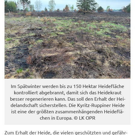
Im Spät­win­ter wer­den bis zu 150 Hekt­ar Hei­de­flä­che
kon­trol­liert ab­ge­brannt, damit sich das Hei­de­kraut
bes­ser re­ge­ne­rie­ren kann. Das soll den Er­halt der Hei­
de­land­schaft si­cher­stel­len. Die Kyritz-​Ruppiner Heide
ist eine der größ­ten zu­sam­men­hän­gen­den Hei­de­flä­
chen in Eu­ro­pa. © LK OPR
Zum Er­halt der Heide, die vie­len ge­schütz­ten und ge­fähr­