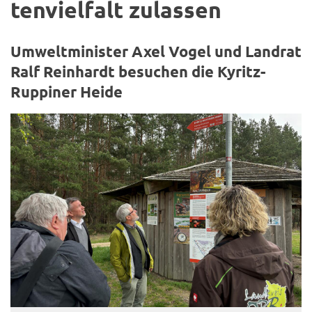
ten­viel­falt zu­las­sen
Um­welt­mi­nis­ter Axel Vogel und Land­rat
Ralf Rein­hardt be­su­chen die Kyritz-​
Ruppiner Heide