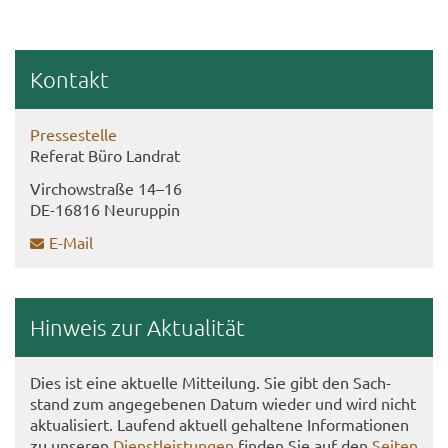
Kon­takt
Pres­se­stel­le
Re­fe­rat Büro Land­rat
Virch­ow­stra­ße 14–16
DE-​16816 Neu­rup­pin
E-​Mail
Hin­weis zur Ak­tua­li­tät
Dies ist eine ak­tu­el­le Mit­tei­lung. Sie gibt den Sach­
stand zum an­ge­ge­be­nen Datum wie­der und wird nicht
ak­tua­li­siert. Lau­fend ak­tu­ell ge­hal­te­ne In­for­ma­tio­nen
zu un­se­ren
Dienst­leis­tun­gen
fin­den Sie auf den
Sei­ten