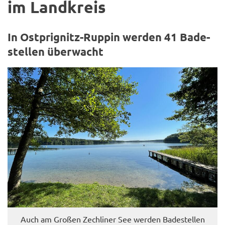
im Land­kreis
In Ostprignitz-​Ruppin wer­den 41 Ba­de­
stel­len über­wacht
Auch am Gro­ßen Zech­li­ner See wer­den Ba­de­stel­len