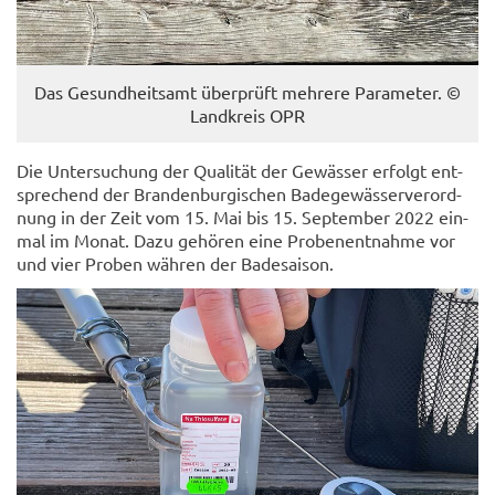
Das Ge­sund­heits­amt über­prüft meh­re­re Pa­ra­me­ter. ©
Land­kreis OPR
Die Un­ter­su­chung der Qua­li­tät der Ge­wäs­ser er­folgt ent­
spre­chend der Bran­den­bur­gi­schen Ba­de­ge­wäs­ser­ver­ord­
nung in der Zeit vom 15. Mai bis 15. Sep­tem­ber 2022 ein­
mal im Monat. Dazu ge­hö­ren eine Pro­ben­ent­nah­me vor
und vier Pro­ben wäh­ren der Ba­de­sai­son.