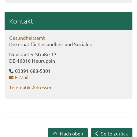
Kon­takt
Ge­sund­heits­amt
De­zer­nat für Ge­sund­heit und So­zia­les
Neu­städ­ter Stra­ße 13
DE-​16816 Neu­rup­pin
03391 688-​5301
E-​Mail
Telematik-​Adressen
Nach oben
Seite zurück