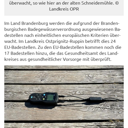
über­wacht, so wie hier an der alten Schnei­de­müh­le. ©
Land­kreis OPR
Im Land Bran­den­burg wer­den die auf­grund der Bran­den­
bur­gi­schen Ba­de­ge­wäs­ser­ver­ord­nung aus­ge­wie­se­nen Ba­
de­stel­len nach ein­heit­li­chen eu­ro­päi­schen Kri­te­ri­en über­
wacht. Im Land­kreis Ostprignitz-​Ruppin be­trifft dies 24
EU-​Badestellen. Zu den EU-​Badestellen kom­men noch die
17 Ba­de­stel­len hinzu, die das Ge­sund­heits­amt des Land­
krei­ses aus ge­sund­heit­li­cher Vor­sor­ge mit über­prüft.