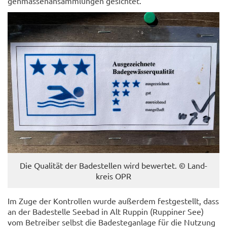
gen­mas­sen­an­samm­lun­gen ge­sich­tet.
Die Qua­li­tät der Ba­de­stel­len wird be­wer­tet. © Land­
kreis OPR
Im Zuge der Kon­trol­len wurde au­ßer­dem fest­ge­stellt, dass
an der Ba­de­stel­le See­bad in Alt Rup­pin (Rup­pi­ner See)
vom Be­trei­ber selbst die Ba­de­steg­an­la­ge für die Nut­zung