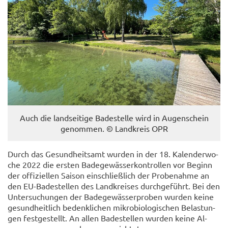
Auch die land­sei­ti­ge Ba­de­stel­le wird in Au­gen­schein
ge­nom­men. © Land­kreis OPR
Durch das Ge­sund­heits­amt wur­den in der 18. Ka­len­der­wo­
che 2022 die ers­ten Ba­de­ge­wäs­ser­kon­trol­len vor Be­ginn
der of­fi­zi­el­len Sai­son ein­schließ­lich der Pro­be­nah­me an
den EU-​Badestellen des Land­krei­ses durch­ge­führt. Bei den
Un­ter­su­chun­gen der Ba­de­ge­wäs­ser­pro­ben wur­den keine
ge­sund­heit­lich be­denk­li­chen mi­kro­bio­lo­gi­schen Be­las­tun­
gen fest­ge­stellt. An allen Ba­de­stel­len wur­den keine Al­