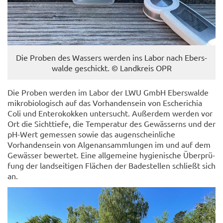
Die Pro­ben des Was­sers wer­den ins Labor nach Ebers­
wal­de ge­schickt. © Land­kreis OPR
Die Pro­ben wer­den im Labor der LWU GmbH Ebers­wal­de
mi­kro­bio­lo­gisch auf das Vor­han­den­sein von Esche­ri­chia
Coli und En­te­ro­kok­ken un­ter­sucht. Au­ßer­dem wer­den vor
Ort die Sicht­tie­fe, die Tem­pe­ra­tur des Ge­wäs­serns und der
pH-​Wert ge­mes­sen sowie das au­gen­schein­li­che
Vor­han­den­sein von Al­ge­n­an­samm­lun­gen im und auf dem
Ge­wäs­ser be­wer­tet. Eine all­ge­mei­ne hy­gie­ni­sche Über­prü­
fung der land­sei­ti­gen Flä­chen der Ba­de­stel­len schließt sich
an.