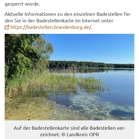
ge­sperrt wurde.
Ak­tu­el­le In­for­ma­tio­nen zu den ein­zel­nen Ba­de­stel­len fin­
den Sie in der Ba­de­stel­len­kar­te im In­ter­net unter
https://ba­de­stel­len.bran­den­burg.de/
.
Auf der Ba­de­stel­len­kar­te sind alle Ba­de­stel­len ver­
zeich­net. © Land­kreis OPR